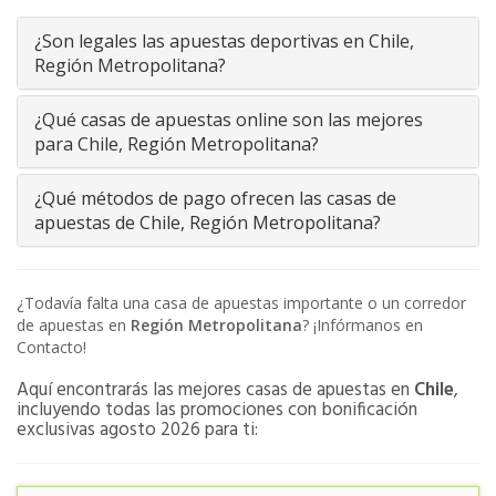
¿Son legales las apuestas deportivas en Chile,
Región Metropolitana?
¿Qué casas de apuestas online son las mejores
para Chile, Región Metropolitana?
¿Qué métodos de pago ofrecen las casas de
apuestas de Chile, Región Metropolitana?
¿Todavía falta una casa de apuestas importante o un corredor
de apuestas en
Región Metropolitana
? ¡Infórmanos en
Contacto!
Aquí encontrarás las mejores casas de apuestas en
Chile
,
incluyendo todas las promociones con bonificación
exclusivas agosto 2026 para ti: