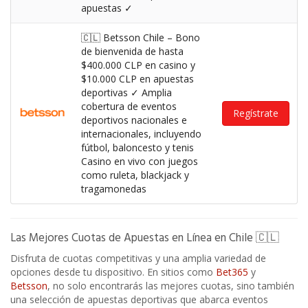
apuestas ✓
🇨🇱 Betsson Chile – Bono
de bienvenida de hasta
$400.000 CLP en casino y
$10.000 CLP en apuestas
deportivas ✓ Amplia
cobertura de eventos
Regístrate
deportivos nacionales e
internacionales, incluyendo
fútbol, baloncesto y tenis
Casino en vivo con juegos
como ruleta, blackjack y
tragamonedas
Las Mejores Cuotas de Apuestas en Línea en Chile 🇨🇱
Disfruta de cuotas competitivas y una amplia variedad de
opciones desde tu dispositivo. En sitios como
Bet365
y
Betsson
, no solo encontrarás las mejores cuotas, sino también
una selección de apuestas deportivas que abarca eventos