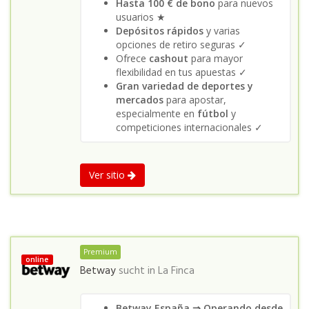
Hasta 100 € de bono
para nuevos
usuarios ★
Depósitos rápidos
y varias
opciones de retiro seguras ✓
Ofrece
cashout
para mayor
flexibilidad en tus apuestas ✓
Gran variedad de deportes y
mercados
para apostar,
especialmente en
fútbol
y
competiciones internacionales ✓
Ver sitio
Premium
online
Betway
sucht in
La Finca
Betway España ⇒ Operando desde