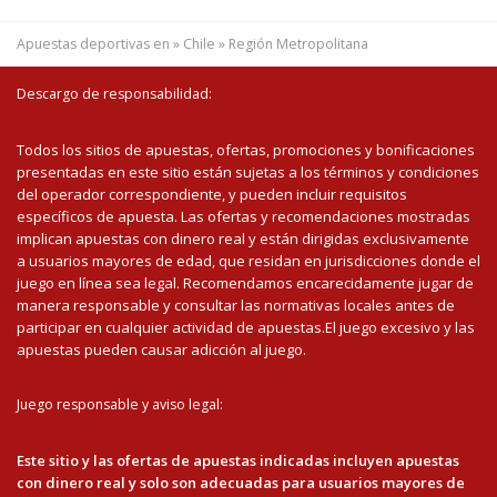
Apuestas deportivas en
»
Chile
»
Región Metropolitana
Descargo de responsabilidad:
Todos los sitios de apuestas, ofertas, promociones y bonificaciones
presentadas en este sitio están sujetas a los términos y condiciones
del operador correspondiente, y pueden incluir requisitos
específicos de apuesta. Las ofertas y recomendaciones mostradas
implican apuestas con dinero real y están dirigidas exclusivamente
a usuarios mayores de edad, que residan en jurisdicciones donde el
juego en línea sea legal. Recomendamos encarecidamente jugar de
manera responsable y consultar las normativas locales antes de
participar en cualquier actividad de apuestas.El juego excesivo y las
apuestas pueden causar adicción al juego.
Juego responsable y aviso legal:
Este sitio y las ofertas de apuestas indicadas incluyen apuestas
con dinero real y solo son adecuadas para usuarios mayores de