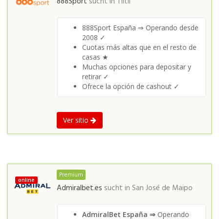
888Sport
sucht in
Tiltil
888Sport España ⇒ Operando desde
2008 ✓
Cuotas más altas que en el resto de
casas ★
Muchas opciones para depositar y
retirar ✓
Ofrece la opción de cashout ✓
Ver sitio
Premium
online
Admiralbet.es
sucht in
San José de Maipo
AdmiralBet España ⇒
Operando