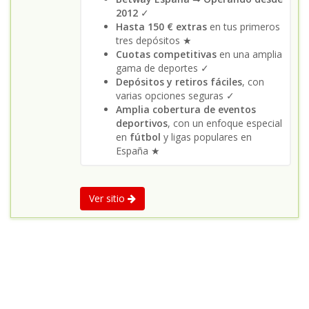
2012
✓
Hasta 150 € extras
en tus primeros
tres depósitos ★
Cuotas competitivas
en una amplia
gama de deportes ✓
Depósitos y retiros fáciles
, con
varias opciones seguras ✓
Amplia cobertura de eventos
deportivos
, con un enfoque especial
en
fútbol
y ligas populares en
España ★
Ver sitio