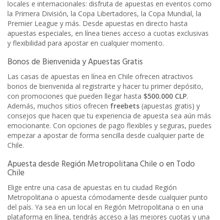
locales e internacionales: disfruta de apuestas en eventos como
la Primera División, la Copa Libertadores, la Copa Mundial, la
Premier League y más. Desde apuestas en directo hasta
apuestas especiales, en línea tienes acceso a cuotas exclusivas
y flexibilidad para apostar en cualquier momento.
Bonos de Bienvenida y Apuestas Gratis
Las casas de apuestas en línea en Chile ofrecen atractivos
bonos de bienvenida al registrarte y hacer tu primer depósito,
con promociones que pueden llegar hasta
$500.000 CLP
.
Además, muchos sitios ofrecen
freebets
(apuestas gratis) y
consejos que hacen que tu experiencia de apuesta sea aún más
emocionante. Con opciones de pago flexibles y seguras, puedes
empezar a apostar de forma sencilla desde cualquier parte de
Chile.
Apuesta desde Región Metropolitana Chile o en Todo
Chile
Elige entre una casa de apuestas en tu ciudad Región
Metropolitana o apuesta cómodamente desde cualquier punto
del país. Ya sea en un local en Región Metropolitana o en una
plataforma en línea, tendrás acceso a las mejores cuotas y una