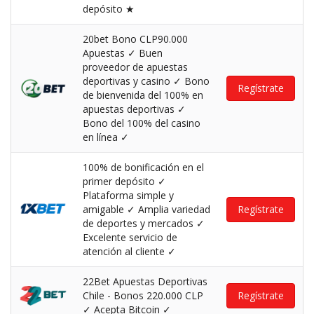
depósito ★
20bet Bono CLP90.000
Apuestas ✓ Buen
proveedor de apuestas
deportivas y casino ✓ Bono
Regístrate
de bienvenida del 100% en
apuestas deportivas ✓
Bono del 100% del casino
en línea ✓
100% de bonificación en el
primer depósito ✓
Plataforma simple y
amigable ✓ Amplia variedad
Regístrate
de deportes y mercados ✓
Excelente servicio de
atención al cliente ✓
22Bet Apuestas Deportivas
Chile - Bonos 220.000 CLP
Regístrate
✓ Acepta Bitcoin ✓