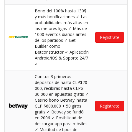
Bono del 100% hasta 130$
y más bonificaciones ✓ Las
probabilidades más altas en
las mejores ligas ✓ Más de
1000 eventos diarios antes
Regístrate
de los partidos ✓ Bet
Builder como
Betconstructor ✓ Aplicación
Android/iOS & Soporte 24/7
✓
Con tus 3 primeros
depósitos de hasta CLP$20
000, recibirás hasta CLP$
30 000 en apuestas gratis ✓
Casino bono Betway: hasta
CLP $600.000 + 50 giros
Regístrate
gratis ✓ Betway se fundó
en 2006 ✓ Posibilidad de
descargar app para móviles
✓ Multitud de tipos de