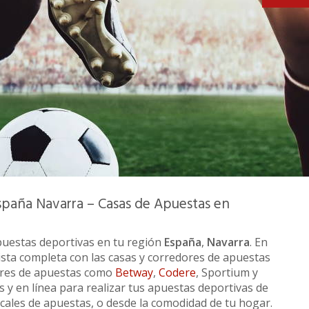
spaña
Navarra – Casas de Apuestas en
puestas deportivas en tu región
España
,
Navarra
. En
sta completa con las casas y corredores de apuestas
ores de apuestas como
Betway
,
Codere
, Sportium y
s y en línea para realizar tus apuestas deportivas de
ocales de apuestas, o desde la comodidad de tu hogar.