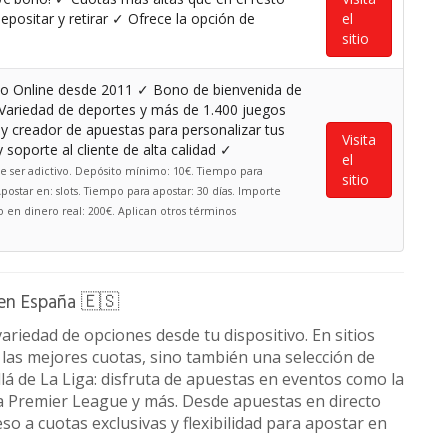
ositar y retirar ✓ Ofrece la opción de
el
sitio
no Online desde 2011 ✓ Bono de bienvenida de
 Variedad de deportes y más de 1.400 juegos
y creador de apuestas para personalizar tus
Visita
soporte al cliente de alta calidad ✓
el
de ser adictivo. Depósito mínimo: 10€. Tiempo para
sitio
Apostar en: slots. Tiempo para apostar: 30 días. Importe
en dinero real: 200€. Aplican otros términos
en España 🇪🇸
ariedad de opciones desde tu dispositivo. En sitios
las mejores cuotas, sino también una selección de
á de La Liga: disfruta de apuestas en eventos como la
la Premier League y más. Desde apuestas en directo
so a cuotas exclusivas y flexibilidad para apostar en