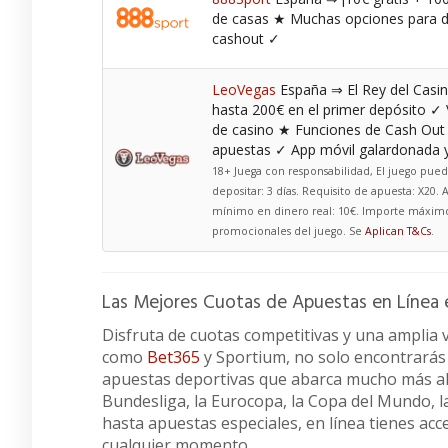
de casas ★ Muchas opciones para dep
cashout ✓
LeoVegas
España ⇒ El Rey del Casi
hasta 200€ en el primer depósito ✓
de casino ★ Funciones de Cash Out 
apuestas ✓ App móvil galardonada y 
18+ Juega con responsabilidad, El juego pue
depositar: 3 días. Requisito de apuesta: X20. 
mínimo en dinero real: 10€. Importe máximo 
promocionales del juego. Se
Aplican T&Cs
.
Las Mejores Cuotas de Apuestas en Línea 
Disfruta de cuotas competitivas y una amplia v
como
Bet365
y Sportium, no solo encontrarás 
apuestas deportivas que abarca mucho más all
Bundesliga, la Eurocopa, la Copa del Mundo, 
hasta apuestas especiales, en línea tienes acce
cualquier momento.