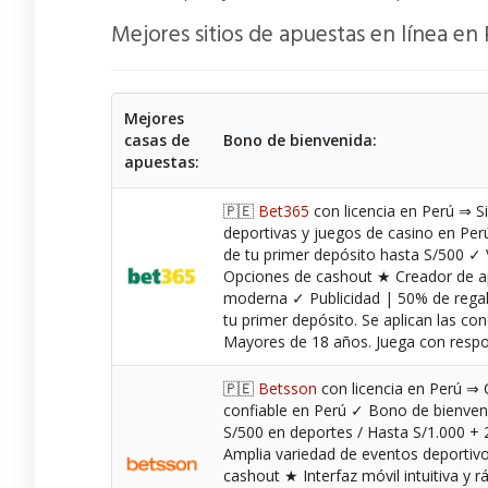
Mejores sitios de apuestas en línea e
Mejores
casas de
Bono de bienvenida:
apuestas:
🇵🇪
Bet365
con licencia en Perú ⇒ Si
deportivas y juegos de casino en Pe
de tu primer depósito hasta S/500 ✓ 
Opciones de cashout ★ Creador de ap
moderna ✓ Publicidad | 50% de rega
tu primer depósito. Se aplican las con
Mayores de 18 años. Juega con respo
🇵🇪
Betsson
con licencia en Perú ⇒ 
confiable en Perú ✓ Bono de bienveni
S/500 en deportes / Hasta S/1.000 + 2
Amplia variedad de eventos deportiv
cashout ★ Interfaz móvil intuitiva y