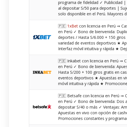
programa de fidelidad ✓ Publicidad
al depositar S/50 para deportes | Su
solo disponible en el Perú. Mayores d
🇵🇪
1xBet
con licencia en Perú ⇒ Cas
en Perú ✓ Bono de bienvenida: Duplic
deportes / Hasta S/6.000 + 150 giros 
variedad de eventos deportivos ★ Ap
Interfaz móvil intuitiva y rápida ★ 
🇵🇪 Inkabet con licencia en Perú ⇒ C
en Perú ✓ Bono de bienvenida: Apuest
Hasta S/200 + 100 giros gratis en ca
eventos deportivos ★ Apuestas en vi
móvil intuitiva y rápida ★ Promocion
🇵🇪 Betsafe con licencia en Perú ⇒ 
en Perú ✓ Bono de bienvenida: Dos ap
depositar S/40 o más ✓ Ventajas: Am
Apuestas en vivo con opción de cashou
Promociones constantes y programa 