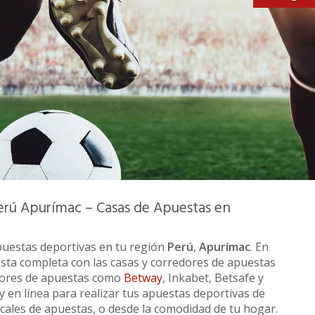
erú
Apurímac – Casas de Apuestas en
puestas deportivas en tu región
Perú
,
Apurímac
. En
sta completa con las casas y corredores de apuestas
dores de apuestas como
Betway
, Inkabet, Betsafe y
 y en línea para realizar tus apuestas deportivas de
ocales de apuestas, o desde la comodidad de tu hogar.