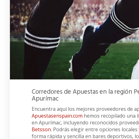
Corredores de Apuestas
en la región
P
Apurímac
Encuentra aquí los mejores proveedores de a
Apuestasenspain.com
hemos recopilado una li
en Apurímac, incluyendo reconocidos provee
Betsson
. Podrás elegir entre opciones locales
forma rápida y sencilla en bares deportivos, l