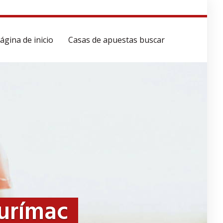
ágina de inicio
Casas de apuestas buscar
urímac