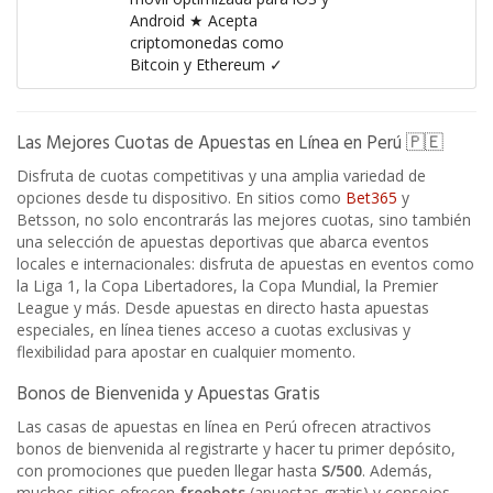
Android ★ Acepta
criptomonedas como
Bitcoin y Ethereum ✓
Las Mejores Cuotas de Apuestas en Línea en Perú 🇵🇪
Disfruta de cuotas competitivas y una amplia variedad de
opciones desde tu dispositivo. En sitios como
Bet365
y
Betsson, no solo encontrarás las mejores cuotas, sino también
una selección de apuestas deportivas que abarca eventos
locales e internacionales: disfruta de apuestas en eventos como
la Liga 1, la Copa Libertadores, la Copa Mundial, la Premier
League y más. Desde apuestas en directo hasta apuestas
especiales, en línea tienes acceso a cuotas exclusivas y
flexibilidad para apostar en cualquier momento.
Bonos de Bienvenida y Apuestas Gratis
Las casas de apuestas en línea en Perú ofrecen atractivos
bonos de bienvenida al registrarte y hacer tu primer depósito,
con promociones que pueden llegar hasta
S/500
. Además,
muchos sitios ofrecen
freebets
(apuestas gratis) y consejos