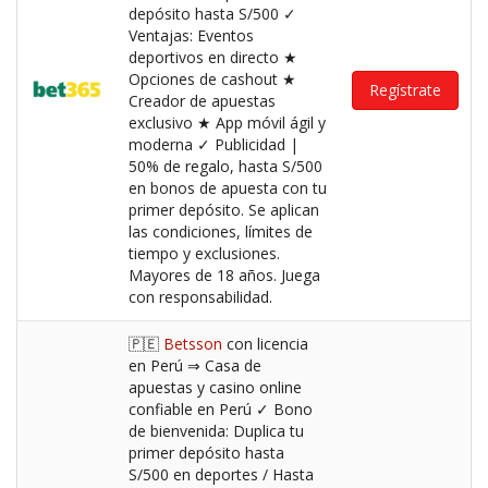
depósito hasta S/500 ✓
Ventajas: Eventos
deportivos en directo ★
Opciones de cashout ★
Regístrate
Creador de apuestas
exclusivo ★ App móvil ágil y
moderna ✓ Publicidad |
50% de regalo, hasta S/500
en bonos de apuesta con tu
primer depósito. Se aplican
las condiciones, límites de
tiempo y exclusiones.
Mayores de 18 años. Juega
con responsabilidad.
🇵🇪
Betsson
con licencia
en Perú ⇒ Casa de
apuestas y casino online
confiable en Perú ✓ Bono
de bienvenida: Duplica tu
primer depósito hasta
S/500 en deportes / Hasta