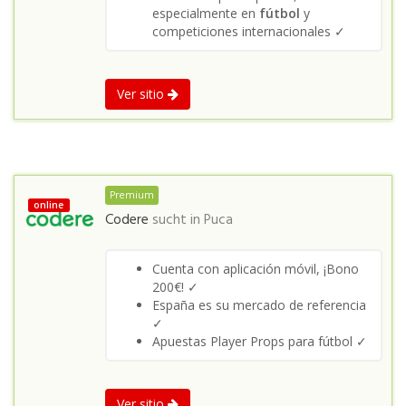
especialmente en
fútbol
y
competiciones internacionales ✓
Ver sitio
Premium
online
Codere
sucht in
Puca
Cuenta con aplicación móvil, ¡Bono
200€! ✓
España es su mercado de referencia
✓
Apuestas Player Props para fútbol ✓
Ver sitio