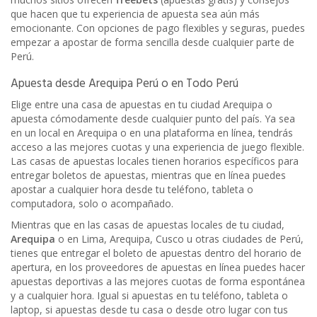
que hacen que tu experiencia de apuesta sea aún más
emocionante. Con opciones de pago flexibles y seguras, puedes
empezar a apostar de forma sencilla desde cualquier parte de
Perú.
Apuesta desde Arequipa Perú o en Todo Perú
Elige entre una casa de apuestas en tu ciudad Arequipa o
apuesta cómodamente desde cualquier punto del país. Ya sea
en un local en Arequipa o en una plataforma en línea, tendrás
acceso a las mejores cuotas y una experiencia de juego flexible.
Las casas de apuestas locales tienen horarios específicos para
entregar boletos de apuestas, mientras que en línea puedes
apostar a cualquier hora desde tu teléfono, tableta o
computadora, solo o acompañado.
Mientras que en las casas de apuestas locales de tu ciudad,
Arequipa
o en Lima, Arequipa, Cusco u otras ciudades de Perú,
tienes que entregar el boleto de apuestas dentro del horario de
apertura, en los proveedores de apuestas en línea puedes hacer
apuestas deportivas a las mejores cuotas de forma espontánea
y a cualquier hora. Igual si apuestas en tu teléfono, tableta o
laptop, si apuestas desde tu casa o desde otro lugar con tus