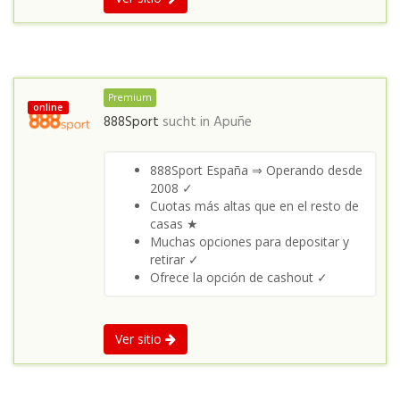
Premium
online
888Sport
sucht in
Apuñe
888Sport España ⇒ Operando desde
2008 ✓
Cuotas más altas que en el resto de
casas ★
Muchas opciones para depositar y
retirar ✓
Ofrece la opción de cashout ✓
Ver sitio