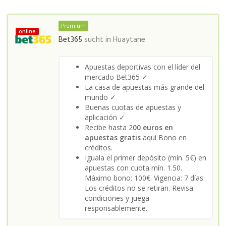
Premium
online
Bet365
sucht in
Huaytane
Apuestas deportivas con el líder del
mercado Bet365 ✓
La casa de apuestas más grande del
mundo ✓
Buenas cuotas de apuestas y
aplicación ✓
Recibe hasta 2
00 euros en
apuestas gratis
aquí Bono en
créditos.
Iguala el primer depósito (mín. 5€) en
apuestas con cuota mín. 1.50.
Máximo bono: 100€. Vigencia: 7 días.
Los créditos no se retiran. Revisa
condiciones y juega
responsablemente.