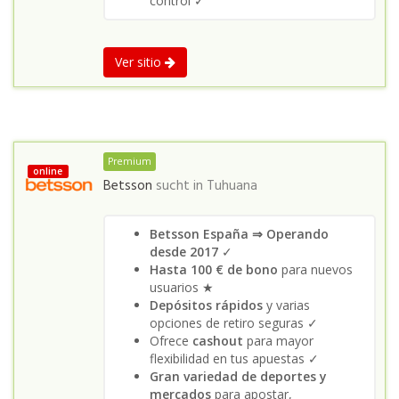
control ✓
Ver sitio
Premium
online
Betsson
sucht in
Tuhuana
Betsson España ⇒ Operando
desde 2017
✓
Hasta 100 € de bono
para nuevos
usuarios ★
Depósitos rápidos
y varias
opciones de retiro seguras ✓
Ofrece
cashout
para mayor
flexibilidad en tus apuestas ✓
Gran variedad de deportes y
mercados
para apostar,