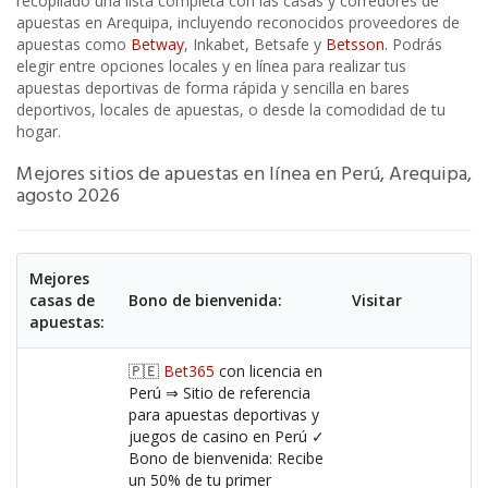
recopilado una lista completa con las casas y corredores de
apuestas en Arequipa, incluyendo reconocidos proveedores de
apuestas como
Betway
, Inkabet, Betsafe y
Betsson
. Podrás
elegir entre opciones locales y en línea para realizar tus
apuestas deportivas de forma rápida y sencilla en bares
deportivos, locales de apuestas, o desde la comodidad de tu
hogar.
Mejores sitios de apuestas en línea en Perú, Arequipa,
agosto 2026
Mejores
casas de
Bono de bienvenida:
Visitar
apuestas:
🇵🇪
Bet365
con licencia en
Perú ⇒ Sitio de referencia
para apuestas deportivas y
juegos de casino en Perú ✓
Bono de bienvenida: Recibe
un 50% de tu primer