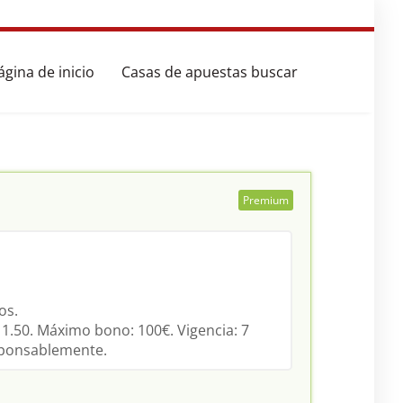
ágina de inicio
Casas de apuestas buscar
Premium
os.
 1.50. Máximo bono: 100€. Vigencia: 7
esponsablemente.