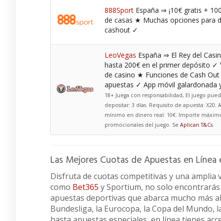
888Sport
España ⇒ ¡10€ gratis + 100
de casas ★ Muchas opciones para dep
cashout ✓
LeoVegas
España ⇒ El Rey del Casi
hasta 200€ en el primer depósito ✓
de casino ★ Funciones de Cash Out 
apuestas ✓ App móvil galardonada y 
18+ Juega con responsabilidad, El juego pue
depositar: 3 días. Requisito de apuesta: X20. 
mínimo en dinero real: 10€. Importe máximo 
promocionales del juego. Se
Aplican T&Cs
.
Las Mejores Cuotas de Apuestas en Línea 
Disfruta de cuotas competitivas y una amplia v
como
Bet365
y Sportium, no solo encontrarás 
apuestas deportivas que abarca mucho más all
Bundesliga, la Eurocopa, la Copa del Mundo, 
hasta apuestas especiales, en línea tienes acce