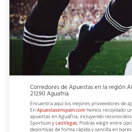
Corredores de Apuestas
en la región
A
21290
Aguafria
Encuentra aquí los mejores proveedores de a
En
Apuestasenspain.com
hemos recopilado una
apuestas en Aguafria, incluyendo reconocid
Sportium y
LeoVegas
. Podrás elegir entre opc
deportivas de forma rápida y sencilla en bares