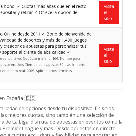
€ bono! ✓ Cuotas más altas que en el resto
Visita
ositar y retirar ✓ Ofrece la opción de
el
sitio
no Online desde 2011 ✓ Bono de bienvenida de
 Variedad de deportes y más de 1.400 juegos
y creador de apuestas para personalizar tus
Visita
soporte al cliente de alta calidad ✓
el
de ser adictivo. Depósito mínimo: 10€. Tiempo para
sitio
Apostar en: slots. Tiempo para apostar: 30 días. Importe
en dinero real: 200€. Aplican otros términos
en España 🇪🇸
ariedad de opciones desde tu dispositivo. En sitios
las mejores cuotas, sino también una selección de
á de La Liga: disfruta de apuestas en eventos como la
la Premier League y más. Desde apuestas en directo
so a cuotas exclusivas y flexibilidad para apostar en