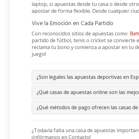
laptop, si apuestas desde tu casa o desde otro
apostar de forma flexible. Desde cualquier ciu
Vive la Emoción en Cada Partido
Con reconocidos sitios de apuestas como
Bet
partido de fútbol, tenis o cricket se convierte 
reclama tu bono y comienza a apostar en tu d
juego!
¿Son legales las apuestas deportivas en Esp
¿Qué casas de apuestas online son las mejo
¿Qué métodos de pago ofrecen las casas de
¿Todavía falta una casa de apuestas importan
¡Infórmanos en Contacto!