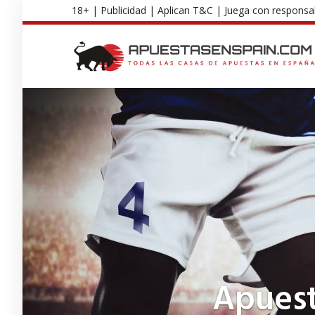
Skip
18+ | Publicidad | Aplican T&C | Juega con responsa
to
main
content
Apuest