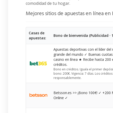
comodidad de tu hogar.
Mejores sitios de apuestas en línea en
Casas de
Bono de bienvenida (Publicidad · 
apuestas:
Apuestas deportivas con el líder de
grande del mundo ✓ Buenas cuotas 
casino en línea ★ Recibe hasta 200 
créditos.
Bono en créditos. Iguala el primer depósi
bono: 200€. Vigencia: 7 días. Los créditos
responsablemente.
Betsson.es >> ¡Bono 100€! ✓ +200
Online ✓