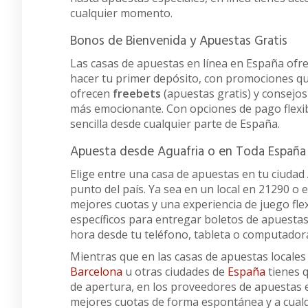
cualquier momento.
Bonos de Bienvenida y Apuestas Gratis
Las casas de apuestas en línea en España ofre
hacer tu primer depósito, con promociones q
ofrecen
freebets
(apuestas gratis) y consejo
más emocionante. Con opciones de pago flexi
sencilla desde cualquier parte de España.
Apuesta desde Aguafria o en Toda España
Elige entre una casa de apuestas en tu ciuda
punto del país. Ya sea en un local en 21290 o 
mejores cuotas y una experiencia de juego flex
específicos para entregar boletos de apuestas
hora desde tu teléfono, tableta o computador
Mientras que en las casas de apuestas locales
Barcelona
u otras ciudades de
España
tienes q
de apertura, en los proveedores de apuestas 
mejores cuotas de forma espontánea y a cualqu