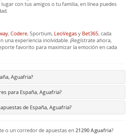
 lugar con tus amigos o tu familia, en línea puedes
dad.
way
,
Codere
, Sportium,
LeoVegas
y
Bet365
, cada
en una experiencia inolvidable. ¡Regístrate ahora,
eporte favorito para maximizar la emoción en cada
aña, Aguafria?
res para España, Aguafria?
 apuestas de España, Aguafria?
te o un corredor de apuestas en
21290
Aguafria
?