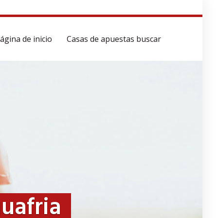
ágina de inicio
Casas de apuestas buscar
uafria