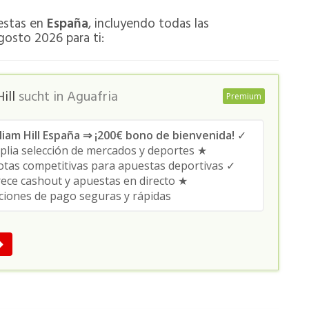
uestas en
España
, incluyendo todas las
gosto 2026 para ti:
ill
sucht in
Aguafria
Premium
liam Hill España ⇒ ¡200€ bono de bienvenida!
✓
lia selección de mercados y deportes ★
tas competitivas para apuestas deportivas ✓
ece cashout y apuestas en directo ★
iones de pago seguras y rápidas