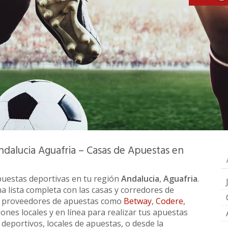
ndalucia
Aguafria – Casas de Apuestas en
puestas deportivas en tu región
Andalucia
,
Aguafria
.
 lista completa con las casas y corredores de
os proveedores de apuestas como
Betway
,
Codere
,
iones locales y en línea para realizar tus apuestas
 deportivos, locales de apuestas, o desde la