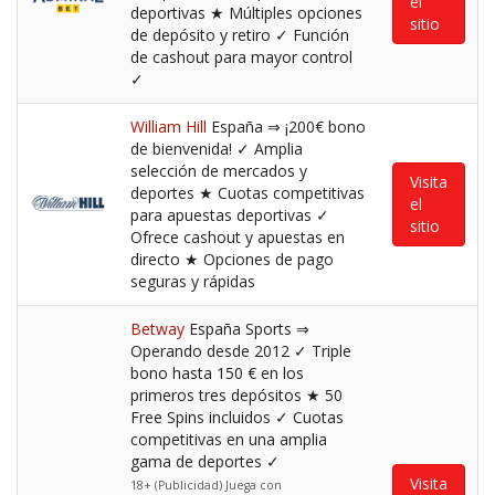
el
deportivas ★ Múltiples opciones
sitio
de depósito y retiro ✓ Función
de cashout para mayor control
✓
William Hill
España ⇒ ¡200€ bono
de bienvenida! ✓ Amplia
selección de mercados y
Visita
deportes ★ Cuotas competitivas
el
para apuestas deportivas ✓
sitio
Ofrece cashout y apuestas en
directo ★ Opciones de pago
seguras y rápidas
Betway
España Sports ⇒
Operando desde 2012 ✓ Triple
bono hasta 150 € en los
primeros tres depósitos ★ 50
Free Spins incluidos ✓ Cuotas
competitivas en una amplia
gama de deportes ✓
Visita
18+ (Publicidad) Juega con