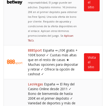
el
responsabilidad, El juego puede ser
sitio
adictivo. Depósito mínimo: 1€ (mínimo
20€ en el primer depósito para obtener
los Free Spins). Una sola oferta de bono
por cliente. Requisito de apuesta y
condiciones de la oferta disponibles en
el enlace. Aplican otros términos
promocionales del juego. Se
Aplican
T&Cs
.
888Sport
España ⇒ ¡10€ gratis +
100€ bono! ✓ Cuotas más altas
Visita
que en el resto de casas ★
el
Muchas opciones para depositar
sitio
y retirar ✓ Ofrece la opción de
cashout ✓
LeoVegas
España ⇒ El Rey del
Casino Online desde 2011 ✓
Bono de bienvenida de hasta
200€ en el primer depósito ✓
Variedad de deportes y más de