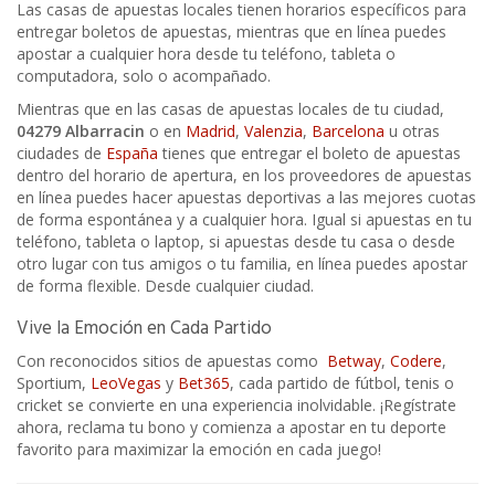
Las casas de apuestas locales tienen horarios específicos para
entregar boletos de apuestas, mientras que en línea puedes
apostar a cualquier hora desde tu teléfono, tableta o
computadora, solo o acompañado.
Mientras que en las casas de apuestas locales de tu ciudad,
04279
Albarracin
o en
Madrid
,
Valenzia
,
Barcelona
u otras
ciudades de
España
tienes que entregar el boleto de apuestas
dentro del horario de apertura, en los proveedores de apuestas
en línea puedes hacer apuestas deportivas a las mejores cuotas
de forma espontánea y a cualquier hora. Igual si apuestas en tu
teléfono, tableta o laptop, si apuestas desde tu casa o desde
otro lugar con tus amigos o tu familia, en línea puedes apostar
de forma flexible. Desde cualquier ciudad.
Vive la Emoción en Cada Partido
Con reconocidos sitios de apuestas como
Betway
,
Codere
,
Sportium,
LeoVegas
y
Bet365
, cada partido de fútbol, tenis o
cricket se convierte en una experiencia inolvidable. ¡Regístrate
ahora, reclama tu bono y comienza a apostar en tu deporte
favorito para maximizar la emoción en cada juego!