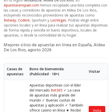
en tu región
Andalucia
,
Aldea De Los Rios
. En
Apuestasenspain.com
hemos recopilado una lista completa con
las casas y corredores de apuestas en Aldea De Los Rios,
incluyendo reconocidos proveedores de apuestas como
Betway
,
Codere
, Sportium y
LeoVegas
. Podrás elegir entre
opciones locales y en línea para realizar tus apuestas deportivas
de forma rápida y sencilla en bares deportivos, locales de
apuestas, o desde la comodidad de tu hogar.
Mejores sitios de apuestas en línea en España, Aldea
De Los Rios, agosto 2026
Casas de
Bono de bienvenida
Visitar
apuestas:
(Publicidad · 18+)
Apuestas deportivas con el líder
del mercado
Bet365
✓ La casa
de apuestas más grande del
mundo ✓ Buenas cuotas de
apuestas y aplicación ✓ También
ofrece casino en línea ★ Recibe
Visita