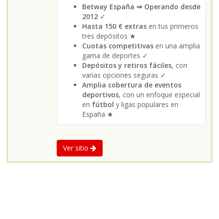
Betway España ⇒ Operando desde
2012
✓
Hasta 150 € extras
en tus primeros
tres depósitos ★
Cuotas competitivas
en una amplia
gama de deportes ✓
Depósitos y retiros fáciles
, con
varias opciones seguras ✓
Amplia cobertura de eventos
deportivos
, con un enfoque especial
en
fútbol
y ligas populares en
España ★
Ver sitio