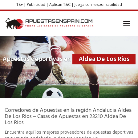
Skip
18+ | Publicidad | Aplican T&C | Juega con responsabilidad
to
main
content
Toggl
navig
Apuestas deportivas en
Aldea De Los Rios
Corredores de Apuestas
en la región
Andalucia
Aldea
De Los Rios – Casas de Apuestas en
23210
Aldea De
Los Rios
Encuentra aquí los mejores proveedores de apuestas deportivas