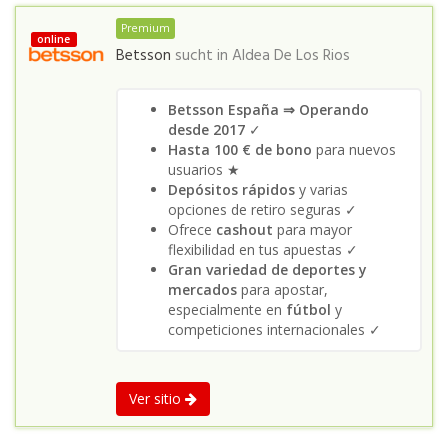
Premium
online
Betsson
sucht in
Aldea De Los Rios
Betsson España ⇒ Operando
desde 2017
✓
Hasta 100 € de bono
para nuevos
usuarios ★
Depósitos rápidos
y varias
opciones de retiro seguras ✓
Ofrece
cashout
para mayor
flexibilidad en tus apuestas ✓
Gran variedad de deportes y
mercados
para apostar,
especialmente en
fútbol
y
competiciones internacionales ✓
Ver sitio