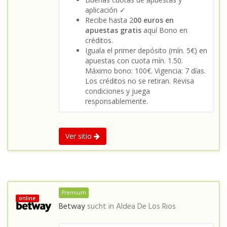
aplicación ✓
Recibe hasta 2
00 euros en
apuestas gratis
aquí Bono en
créditos.
Iguala el primer depósito (mín. 5€) en
apuestas con cuota mín. 1.50.
Máximo bono: 100€. Vigencia: 7 días.
Los créditos no se retiran. Revisa
condiciones y juega
responsablemente.
Ver sitio
Premium
online
Betway
sucht in
Aldea De Los Rios