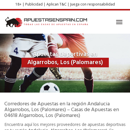
Skip
18+ | Publicidad | Aplican T&C | Juega con responsabilidad
to
main
content
Toggl
navig
Apuestas deportivas en
Algarrobos, Los (Palomares)
Corredores de Apuestas
en la región
Andalucia
Algarrobos, Los (Palomares) – Casas de Apuestas en
04618
Algarrobos, Los (Palomares)
Encuentra aquí los mejores proveedores de apuestas deportivas