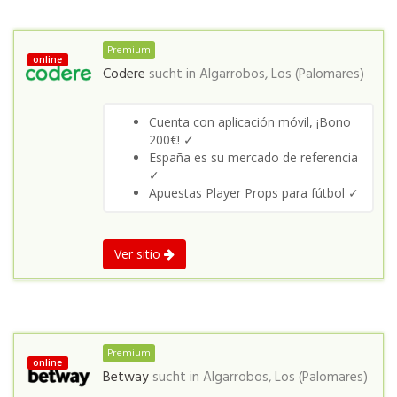
Premium
online
Codere
sucht in
Algarrobos, Los (Palomares)
Cuenta con aplicación móvil, ¡Bono
200€! ✓
España es su mercado de referencia
✓
Apuestas Player Props para fútbol ✓
Ver sitio
Premium
online
Betway
sucht in
Algarrobos, Los (Palomares)