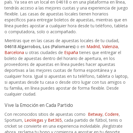
país. Ya sea en un local en 04618 o en una plataforma en línea,
tendrás acceso a las mejores cuotas y una experiencia de juego
flexible. Las casas de apuestas locales tienen horarios
específicos para entregar boletos de apuestas, mientras que en
línea puedes apostar a cualquier hora desde tu teléfono, tableta
o computadora, solo o acompañado.
Mientras que en las casas de apuestas locales de tu ciudad,
04618
Algarrobos, Los (Palomares)
o en
Madrid
,
Valenzia
,
Barcelona
u otras ciudades de
España
tienes que entregar el
boleto de apuestas dentro del horario de apertura, en los
proveedores de apuestas en línea puedes hacer apuestas
deportivas a las mejores cuotas de forma espontánea y a
cualquier hora. Igual si apuestas en tu teléfono, tableta o laptop,
si apuestas desde tu casa o desde otro lugar con tus amigos o
tu familia, en línea puedes apostar de forma flexible. Desde
cualquier ciudad.
Vive la Emoción en Cada Partido
Con reconocidos sitios de apuestas como
Betway
,
Codere
,
Sportium,
LeoVegas
y
Bet365
, cada partido de fútbol, tenis o
cricket se convierte en una experiencia inolvidable. ¡Regístrate
ahora, reclama tu bono y comienza a apostar en tu deporte