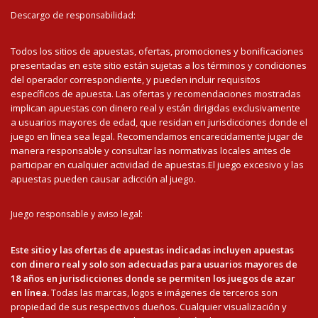
Descargo de responsabilidad:
Todos los sitios de apuestas, ofertas, promociones y bonificaciones
presentadas en este sitio están sujetas a los términos y condiciones
del operador correspondiente, y pueden incluir requisitos
específicos de apuesta. Las ofertas y recomendaciones mostradas
implican apuestas con dinero real y están dirigidas exclusivamente
a usuarios mayores de edad, que residan en jurisdicciones donde el
juego en línea sea legal. Recomendamos encarecidamente jugar de
manera responsable y consultar las normativas locales antes de
participar en cualquier actividad de apuestas.El juego excesivo y las
apuestas pueden causar adicción al juego.
Juego responsable y aviso legal:
Este sitio y las ofertas de apuestas indicadas incluyen apuestas
con dinero real y solo son adecuadas para usuarios mayores de
18 años en jurisdicciones donde se permiten los juegos de azar
en línea.
Todas las marcas, logos e imágenes de terceros son
propiedad de sus respectivos dueños. Cualquier visualización y