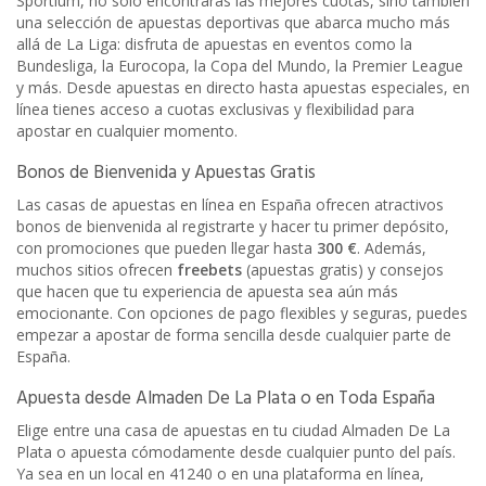
Sportium, no solo encontrarás las mejores cuotas, sino también
una selección de apuestas deportivas que abarca mucho más
allá de La Liga: disfruta de apuestas en eventos como la
Bundesliga, la Eurocopa, la Copa del Mundo, la Premier League
y más. Desde apuestas en directo hasta apuestas especiales, en
línea tienes acceso a cuotas exclusivas y flexibilidad para
apostar en cualquier momento.
Bonos de Bienvenida y Apuestas Gratis
Las casas de apuestas en línea en España ofrecen atractivos
bonos de bienvenida al registrarte y hacer tu primer depósito,
con promociones que pueden llegar hasta
300 €
. Además,
muchos sitios ofrecen
freebets
(apuestas gratis) y consejos
que hacen que tu experiencia de apuesta sea aún más
emocionante. Con opciones de pago flexibles y seguras, puedes
empezar a apostar de forma sencilla desde cualquier parte de
España.
Apuesta desde Almaden De La Plata o en Toda España
Elige entre una casa de apuestas en tu ciudad Almaden De La
Plata o apuesta cómodamente desde cualquier punto del país.
Ya sea en un local en 41240 o en una plataforma en línea,