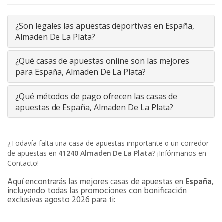
¿Son legales las apuestas deportivas en España,
Almaden De La Plata?
¿Qué casas de apuestas online son las mejores
para España, Almaden De La Plata?
¿Qué métodos de pago ofrecen las casas de
apuestas de España, Almaden De La Plata?
¿Todavía falta una casa de apuestas importante o un corredor
de apuestas en
41240
Almaden De La Plata
? ¡Infórmanos en
Contacto!
Aquí encontrarás las mejores casas de apuestas en
España
,
incluyendo todas las promociones con bonificación
exclusivas agosto 2026 para ti: