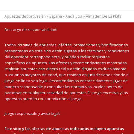
Apuestas deportivas en
»
España
»
Andalucia
»
Almaden De La Plata
Descargo de responsabilidad:
Todos los sitios de apuestas, ofertas, promociones y bonificaciones
presentadas en este sitio están sujetas a los términos y condiciones
del operador correspondiente, y pueden incluir requisitos
específicos de apuesta. Las ofertas y recomendaciones mostradas
implican apuestas con dinero real y están dirigidas exclusivamente
a usuarios mayores de edad, que residan en jurisdicciones donde el
juego en línea sea legal. Recomendamos encarecidamente jugar de
manera responsable y consultar las normativas locales antes de
participar en cualquier actividad de apuestas.El juego excesivo y las
apuestas pueden causar adicción al juego.
Juego responsable y aviso legal:
Este sitio y las ofertas de apuestas indicadas incluyen apuestas