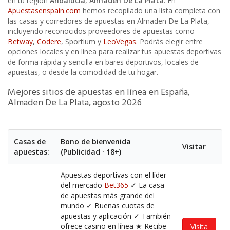
en tu región
Andalucia
,
Almaden De La Plata
. En
Apuestasenspain.com
hemos recopilado una lista completa con
las casas y corredores de apuestas en Almaden De La Plata,
incluyendo reconocidos proveedores de apuestas como
Betway
,
Codere
, Sportium y
LeoVegas
. Podrás elegir entre
opciones locales y en línea para realizar tus apuestas deportivas
de forma rápida y sencilla en bares deportivos, locales de
apuestas, o desde la comodidad de tu hogar.
Mejores sitios de apuestas en línea en España,
Almaden De La Plata, agosto 2026
Casas de
Bono de bienvenida
Visitar
apuestas:
(Publicidad · 18+)
Apuestas deportivas con el líder
del mercado
Bet365
✓ La casa
de apuestas más grande del
mundo ✓ Buenas cuotas de
apuestas y aplicación ✓ También
ofrece casino en línea ★ Recibe
Visita