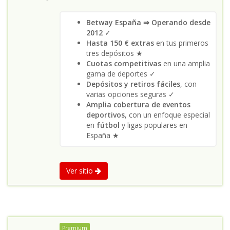
Betway España ⇒ Operando desde
2012
✓
Hasta 150 € extras
en tus primeros
tres depósitos ★
Cuotas competitivas
en una amplia
gama de deportes ✓
Depósitos y retiros fáciles
, con
varias opciones seguras ✓
Amplia cobertura de eventos
deportivos
, con un enfoque especial
en
fútbol
y ligas populares en
España ★
Ver sitio
Premium