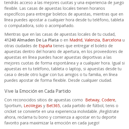
tendrás acceso a las mejores cuotas y una experiencia de juego
flexible. Las casas de apuestas locales tienen horarios
específicos para entregar boletos de apuestas, mientras que en
línea puedes apostar a cualquier hora desde tu teléfono, tableta
o computadora, solo o acompañado.
Mientras que en las casas de apuestas locales de tu ciudad,
41240
Almaden De La Plata
o en
Madrid
,
Valenzia
,
Barcelona
u
otras ciudades de
España
tienes que entregar el boleto de
apuestas dentro del horario de apertura, en los proveedores de
apuestas en línea puedes hacer apuestas deportivas a las
mejores cuotas de forma espontánea y a cualquier hora. Igual si
apuestas en tu teléfono, tableta o laptop, si apuestas desde tu
casa o desde otro lugar con tus amigos o tu familia, en línea
puedes apostar de forma flexible. Desde cualquier ciudad.
Vive la Emoción en Cada Partido
Con reconocidos sitios de apuestas como
Betway
,
Codere
,
Sportium,
LeoVegas
y
Bet365
, cada partido de fútbol, tenis o
cricket se convierte en una experiencia inolvidable. ¡Regístrate
ahora, reclama tu bono y comienza a apostar en tu deporte
favorito para maximizar la emoción en cada juego!