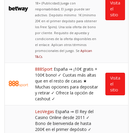
Visita
18+ (Publicidad) Juega con
el
responsabilidad, El juego puede ser
sitio
adictivo. Depósito mínimo: 1€ (mínimo
20€ en el primer depósito para obtener
los Free Spins). Una sola oferta de bono
por cliente. Requisito de apuesta y
condiciones de la oferta disponibles en
el enlace. Aplican otros términos
promocionales del juego. Se
Aplican
T&Cs
.
888Sport
España ⇒ ¡10€ gratis +
100€ bono! ✓ Cuotas más altas
Visita
que en el resto de casas ★
el
Muchas opciones para depositar
sitio
y retirar ✓ Ofrece la opción de
cashout ✓
LeoVegas
España ⇒ El Rey del
Casino Online desde 2011 ✓
Bono de bienvenida de hasta
200€ en el primer depósito ✓