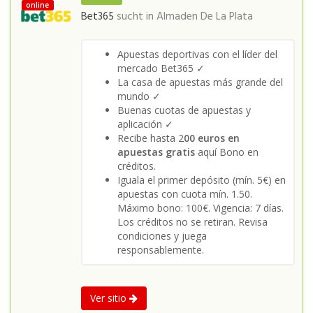
online
Bet365
sucht in
Almaden De La Plata
Apuestas deportivas con el líder del
mercado Bet365 ✓
La casa de apuestas más grande del
mundo ✓
Buenas cuotas de apuestas y
aplicación ✓
Recibe hasta 2
00 euros en
apuestas gratis
aquí Bono en
créditos.
Iguala el primer depósito (mín. 5€) en
apuestas con cuota mín. 1.50.
Máximo bono: 100€. Vigencia: 7 días.
Los créditos no se retiran. Revisa
condiciones y juega
responsablemente.
Ver sitio