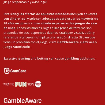
Juego responsable y aviso legal:
Este sitio y las ofertas de apuestas indicadas incluyen apuestas
con dinero real y solo son adecuadas para usuarios mayores de
18 años en jurisdicciones donde se permiten los juegos de azar
en línea.
Todas las marcas, logos e imágenes de terceros son
propiedad de sus respectivos dueños. Cualquier visualización y
referencia a terceros no implica una relación directa. Si cree que
tiene un problema con el juego, visite
GambleAware
,
GamCare
o
Juego Autorizado
.
Excessive gaming and betting can cause gambling addiction.