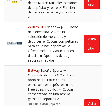
el
deportivas ★ Múltiples opciones
sitio
de depósito y retiro ✓ Función
de cashout para mayor control
✓
William Hill
España ⇒ ¡200€ bono
de bienvenida! ✓ Amplia
selección de mercados y
Visita
deportes ★ Cuotas competitivas
el
para apuestas deportivas ✓
sitio
Ofrece cashout y apuestas en
directo ★ Opciones de pago
seguras y rápidas
Betway
España Sports ⇒
Operando desde 2012 ✓ Triple
bono hasta 150 € en los
primeros tres depósitos ★ 50
Free Spins incluidos ✓ Cuotas
competitivas en una amplia
gama de deportes ✓
Visita
18+ (Publicidad) Juega con