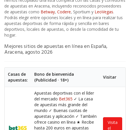
hemos recopilado una lista completa con las casas y corredores
de apuestas en Aracena, incluyendo reconocidos proveedores
de apuestas como
Betway
,
Codere
, Sportium y
LeoVegas
.
Podrás elegir entre opciones locales y en línea para realizar tus
apuestas deportivas de forma rápida y sencilla en bares
deportivos, locales de apuestas, o desde la comodidad de tu
hogar.
Mejores sitios de apuestas en línea en España,
Aracena, agosto 2026
Casas de
Bono de bienvenida
Visitar
apuestas:
(Publicidad · 18+)
Apuestas deportivas con el líder
del mercado
Bet365
✓ La casa
de apuestas más grande del
mundo ✓ Buenas cuotas de
apuestas y aplicación ✓ También
ofrece casino en línea ★ Recibe
Visita
hasta 200 euros en apuestas
el