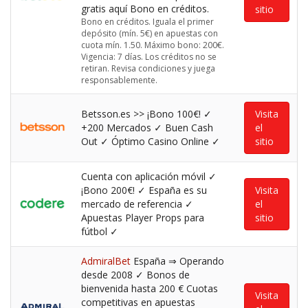
gratis aquí Bono en créditos.
sitio
Bono en créditos. Iguala el primer
depósito (mín. 5€) en apuestas con
cuota mín. 1.50. Máximo bono: 200€.
Vigencia: 7 días. Los créditos no se
retiran. Revisa condiciones y juega
responsablemente.
Betsson.es >> ¡Bono 100€! ✓
Visita
+200 Mercados ✓ Buen Cash
el
Out ✓ Óptimo Casino Online ✓
sitio
Cuenta con aplicación móvil ✓
¡Bono 200€! ✓ España es su
Visita
mercado de referencia ✓
el
Apuestas Player Props para
sitio
fútbol ✓
AdmiralBet
España ⇒ Operando
desde 2008 ✓ Bonos de
bienvenida hasta 200 € Cuotas
Visita
competitivas en apuestas