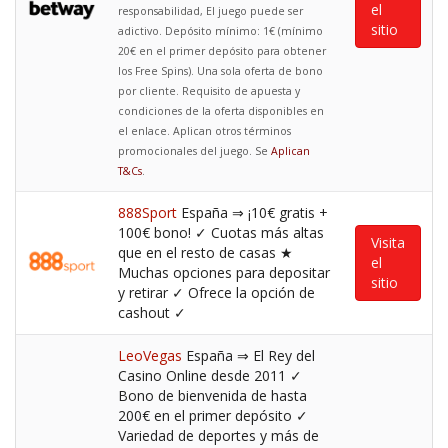
el
responsabilidad, El juego puede ser
sitio
adictivo. Depósito mínimo: 1€ (mínimo
20€ en el primer depósito para obtener
los Free Spins). Una sola oferta de bono
por cliente. Requisito de apuesta y
condiciones de la oferta disponibles en
el enlace. Aplican otros términos
promocionales del juego. Se
Aplican
T&Cs
.
888Sport
España ⇒ ¡10€ gratis +
100€ bono! ✓ Cuotas más altas
Visita
que en el resto de casas ★
el
Muchas opciones para depositar
sitio
y retirar ✓ Ofrece la opción de
cashout ✓
LeoVegas
España ⇒ El Rey del
Casino Online desde 2011 ✓
Bono de bienvenida de hasta
200€ en el primer depósito ✓
Variedad de deportes y más de