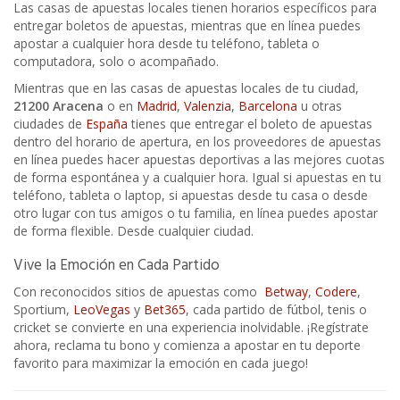
Las casas de apuestas locales tienen horarios específicos para
entregar boletos de apuestas, mientras que en línea puedes
apostar a cualquier hora desde tu teléfono, tableta o
computadora, solo o acompañado.
Mientras que en las casas de apuestas locales de tu ciudad,
21200
Aracena
o en
Madrid
,
Valenzia
,
Barcelona
u otras
ciudades de
España
tienes que entregar el boleto de apuestas
dentro del horario de apertura, en los proveedores de apuestas
en línea puedes hacer apuestas deportivas a las mejores cuotas
de forma espontánea y a cualquier hora. Igual si apuestas en tu
teléfono, tableta o laptop, si apuestas desde tu casa o desde
otro lugar con tus amigos o tu familia, en línea puedes apostar
de forma flexible. Desde cualquier ciudad.
Vive la Emoción en Cada Partido
Con reconocidos sitios de apuestas como
Betway
,
Codere
,
Sportium,
LeoVegas
y
Bet365
, cada partido de fútbol, tenis o
cricket se convierte en una experiencia inolvidable. ¡Regístrate
ahora, reclama tu bono y comienza a apostar en tu deporte
favorito para maximizar la emoción en cada juego!