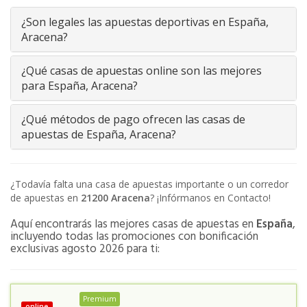
¿Son legales las apuestas deportivas en España,
Aracena?
¿Qué casas de apuestas online son las mejores
para España, Aracena?
¿Qué métodos de pago ofrecen las casas de
apuestas de España, Aracena?
¿Todavía falta una casa de apuestas importante o un corredor
de apuestas en
21200
Aracena
? ¡Infórmanos en Contacto!
Aquí encontrarás las mejores casas de apuestas en
España
,
incluyendo todas las promociones con bonificación
exclusivas agosto 2026 para ti:
Premium
online