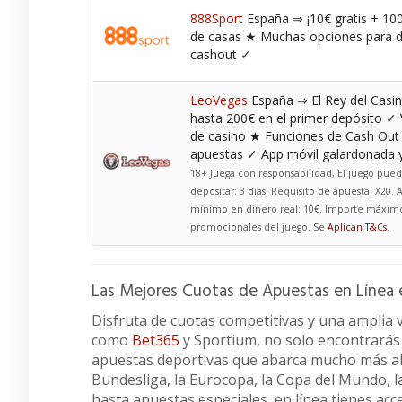
888Sport
España ⇒ ¡10€ gratis + 100
de casas ★ Muchas opciones para dep
cashout ✓
LeoVegas
España ⇒ El Rey del Casi
hasta 200€ en el primer depósito ✓
de casino ★ Funciones de Cash Out 
apuestas ✓ App móvil galardonada y 
18+ Juega con responsabilidad, El juego pue
depositar: 3 días. Requisito de apuesta: X20. 
mínimo en dinero real: 10€. Importe máximo 
promocionales del juego. Se
Aplican T&Cs
.
Las Mejores Cuotas de Apuestas en Línea 
Disfruta de cuotas competitivas y una amplia v
como
Bet365
y Sportium, no solo encontrarás 
apuestas deportivas que abarca mucho más all
Bundesliga, la Eurocopa, la Copa del Mundo, 
hasta apuestas especiales, en línea tienes acce