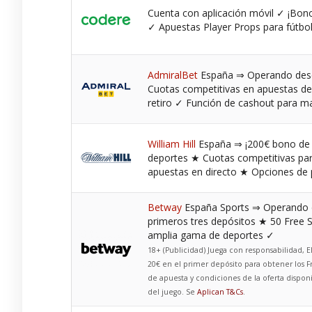
Cuenta con aplicación móvil ✓ ¡Bon
✓ Apuestas Player Props para fútbo
AdmiralBet
España ⇒ Operando desd
Cuotas competitivas en apuestas de
retiro ✓ Función de cashout para m
William Hill
España ⇒ ¡200€ bono de 
deportes ★ Cuotas competitivas par
apuestas en directo ★ Opciones de 
Betway
España Sports ⇒ Operando d
primeros tres depósitos ★ 50 Free S
amplia gama de deportes ✓
18+ (Publicidad) Juega con responsabilidad, 
20€ en el primer depósito para obtener los Fr
de apuesta y condiciones de la oferta dispon
del juego. Se
Aplican T&Cs
.