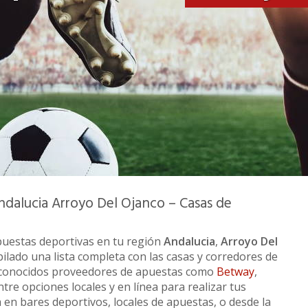
ndalucia
Arroyo Del Ojanco – Casas de
puestas deportivas en tu región
Andalucia
,
Arroyo Del
lado una lista completa con las casas y corredores de
reconocidos proveedores de apuestas como
Betway
,
ntre opciones locales y en línea para realizar tus
 en bares deportivos, locales de apuestas, o desde la