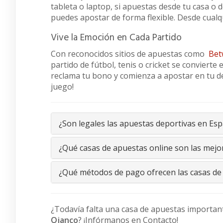
tableta o laptop, si apuestas desde tu casa o d
puedes apostar de forma flexible. Desde cualq
Vive la Emoción en Cada Partido
Con reconocidos sitios de apuestas como
Bet
partido de fútbol, tenis o cricket se convierte 
reclama tu bono y comienza a apostar en tu d
juego!
¿Son legales las apuestas deportivas en Es
¿Qué casas de apuestas online son las mejo
¿Qué métodos de pago ofrecen las casas de
¿Todavía falta una casa de apuestas importan
Ojanco
? ¡Infórmanos en Contacto!