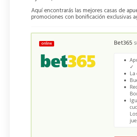
Aquí encontrarás las mejores casas de ap
promociones con bonificación exclusivas a
Bet365
s
online
Apu
✓
La
Bue
Rec
Bon
Igu
cuo
Los
ju