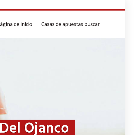
ágina de inicio
Casas de apuestas buscar
 Del Ojanco