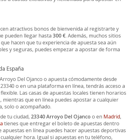
cen atractivos bonos de bienvenida al registrarte y
ue pueden llegar hasta
300 €
. Además, muchos sitios
s que hacen que tu experiencia de apuesta sea aún
bles y seguras, puedes empezar a apostar de forma
da España
ad Arroyo Del Ojanco o apuesta cómodamente desde
n 23340 o en una plataforma en línea, tendrás acceso a
flexible. Las casas de apuestas locales tienen horarios
, mientras que en línea puedes apostar a cualquier
a, solo o acompañado.
 de tu ciudad,
23340
Arroyo Del Ojanco
o en
Madrid
,
a
tienes que entregar el boleto de apuestas dentro
de apuestas en línea puedes hacer apuestas deportivas
ualquier hora. Igual si apuestas en tu teléfono,