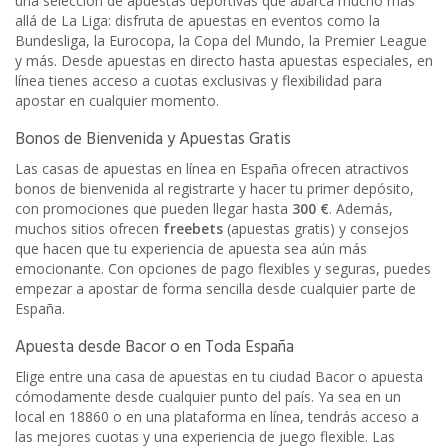
una selección de apuestas deportivas que abarca mucho más
allá de La Liga: disfruta de apuestas en eventos como la
Bundesliga, la Eurocopa, la Copa del Mundo, la Premier League
y más. Desde apuestas en directo hasta apuestas especiales, en
línea tienes acceso a cuotas exclusivas y flexibilidad para
apostar en cualquier momento.
Bonos de Bienvenida y Apuestas Gratis
Las casas de apuestas en línea en España ofrecen atractivos
bonos de bienvenida al registrarte y hacer tu primer depósito,
con promociones que pueden llegar hasta
300 €
. Además,
muchos sitios ofrecen
freebets
(apuestas gratis) y consejos
que hacen que tu experiencia de apuesta sea aún más
emocionante. Con opciones de pago flexibles y seguras, puedes
empezar a apostar de forma sencilla desde cualquier parte de
España.
Apuesta desde Bacor o en Toda España
Elige entre una casa de apuestas en tu ciudad Bacor o apuesta
cómodamente desde cualquier punto del país. Ya sea en un
local en 18860 o en una plataforma en línea, tendrás acceso a
las mejores cuotas y una experiencia de juego flexible. Las