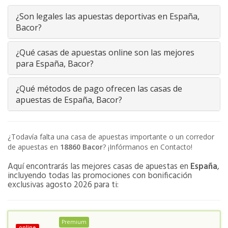
¿Son legales las apuestas deportivas en España,
Bacor?
¿Qué casas de apuestas online son las mejores
para España, Bacor?
¿Qué métodos de pago ofrecen las casas de
apuestas de España, Bacor?
¿Todavía falta una casa de apuestas importante o un corredor
de apuestas en
18860
Bacor
? ¡Infórmanos en Contacto!
Aquí encontrarás las mejores casas de apuestas en
España
,
incluyendo todas las promociones con bonificación
exclusivas agosto 2026 para ti:
Premium
online