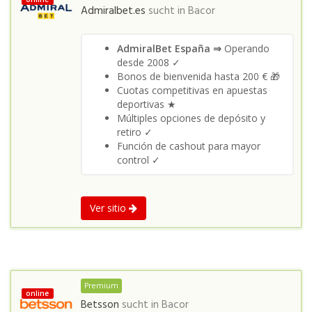
Admiralbet.es
sucht in
Bacor
AdmiralBet España ⇒
Operando
desde 2008 ✓
Bonos de bienvenida hasta 200 € 🎁
Cuotas competitivas en apuestas
deportivas ★
Múltiples opciones de depósito y
retiro ✓
Función de cashout para mayor
control ✓
Ver sitio
Premium
online
Betsson
sucht in
Bacor