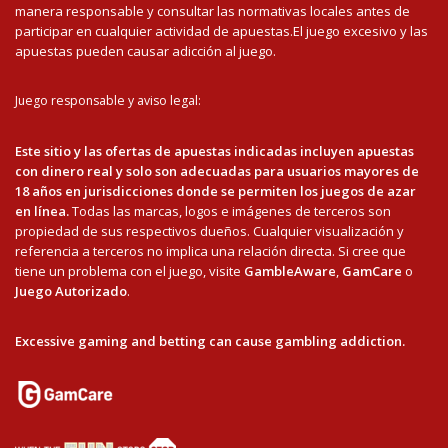
manera responsable y consultar las normativas locales antes de
participar en cualquier actividad de apuestas.El juego excesivo y las
apuestas pueden causar adicción al juego.
Juego responsable y aviso legal:
Este sitio y las ofertas de apuestas indicadas incluyen apuestas
con dinero real y solo son adecuadas para usuarios mayores de
18 años en jurisdicciones donde se permiten los juegos de azar
en línea.
Todas las marcas, logos e imágenes de terceros son
propiedad de sus respectivos dueños. Cualquier visualización y
referencia a terceros no implica una relación directa. Si cree que
tiene un problema con el juego, visite
GambleAware
,
GamCare
o
Juego Autorizado
.
Excessive gaming and betting can cause gambling addiction.