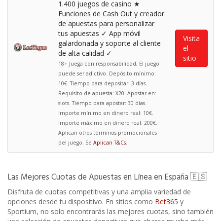
1.400 juegos de casino ★
Funciones de Cash Out y creador
de apuestas para personalizar
tus apuestas ✓ App móvil
Visita
galardonada y soporte al cliente
el
de alta calidad ✓
sitio
18+ Juega con responsabilidad, El juego
puede ser adictivo. Depósito mínimo:
10€. Tiempo para depositar: 3 días.
Requisito de apuesta: X20. Apostar en:
slots. Tiempo para apostar: 30 días.
Importe mínimo en dinero real: 10€.
Importe máximo en dinero real: 200€.
Aplican otros términos promocionales
del juego. Se
Aplican T&Cs
.
Las Mejores Cuotas de Apuestas en Línea en España 🇪🇸
Disfruta de cuotas competitivas y una amplia variedad de
opciones desde tu dispositivo. En sitios como
Bet365
y
Sportium, no solo encontrarás las mejores cuotas, sino también