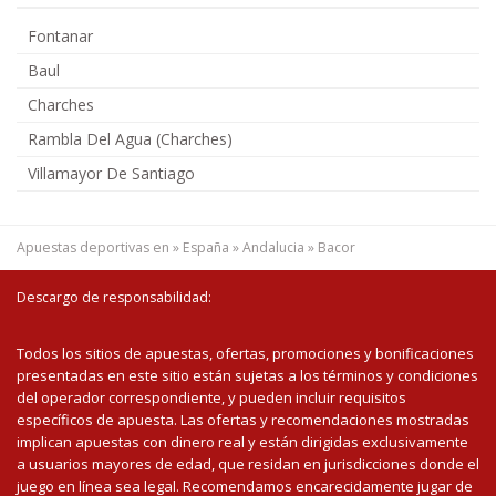
Fontanar
Baul
Charches
Rambla Del Agua (Charches)
Villamayor De Santiago
Apuestas deportivas en
»
España
»
Andalucia
»
Bacor
Descargo de responsabilidad:
Todos los sitios de apuestas, ofertas, promociones y bonificaciones
presentadas en este sitio están sujetas a los términos y condiciones
del operador correspondiente, y pueden incluir requisitos
específicos de apuesta. Las ofertas y recomendaciones mostradas
implican apuestas con dinero real y están dirigidas exclusivamente
a usuarios mayores de edad, que residan en jurisdicciones donde el
juego en línea sea legal. Recomendamos encarecidamente jugar de