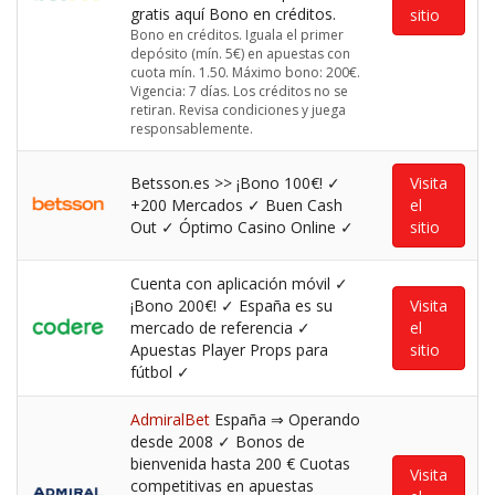
gratis aquí Bono en créditos.
sitio
Bono en créditos. Iguala el primer
depósito (mín. 5€) en apuestas con
cuota mín. 1.50. Máximo bono: 200€.
Vigencia: 7 días. Los créditos no se
retiran. Revisa condiciones y juega
responsablemente.
Betsson.es >> ¡Bono 100€! ✓
Visita
+200 Mercados ✓ Buen Cash
el
Out ✓ Óptimo Casino Online ✓
sitio
Cuenta con aplicación móvil ✓
¡Bono 200€! ✓ España es su
Visita
mercado de referencia ✓
el
Apuestas Player Props para
sitio
fútbol ✓
AdmiralBet
España ⇒ Operando
desde 2008 ✓ Bonos de
bienvenida hasta 200 € Cuotas
Visita
competitivas en apuestas