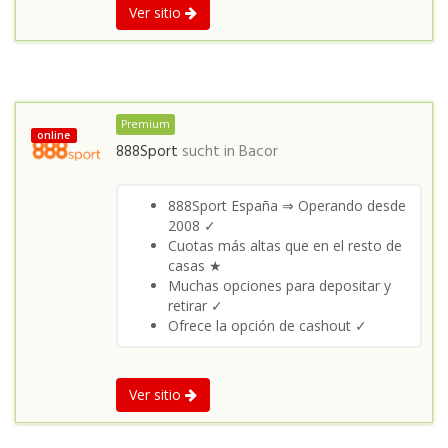
Ver sitio
Premium
online
888Sport
sucht in
Bacor
888Sport España ⇒ Operando desde
2008 ✓
Cuotas más altas que en el resto de
casas ★
Muchas opciones para depositar y
retirar ✓
Ofrece la opción de cashout ✓
Ver sitio