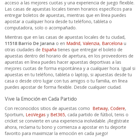
acceso a las mejores cuotas y una experiencia de juego flexible.
Las casas de apuestas locales tienen horarios específicos para
entregar boletos de apuestas, mientras que en línea puedes
apostar a cualquier hora desde tu teléfono, tableta o
computadora, solo o acompañado.
Mientras que en las casas de apuestas locales de tu ciudad,
11518
Barrio De Jarana
o en
Madrid
,
Valenzia
,
Barcelona
u
otras ciudades de
España
tienes que entregar el boleto de
apuestas dentro del horario de apertura, en los proveedores de
apuestas en línea puedes hacer apuestas deportivas a las
mejores cuotas de forma espontánea y a cualquier hora. Igual si
apuestas en tu teléfono, tableta o laptop, si apuestas desde tu
casa o desde otro lugar con tus amigos o tu familia, en línea
puedes apostar de forma flexible. Desde cualquier ciudad.
Vive la Emoción en Cada Partido
Con reconocidos sitios de apuestas como
Betway
,
Codere
,
Sportium,
LeoVegas
y
Bet365
, cada partido de fútbol, tenis o
cricket se convierte en una experiencia inolvidable. ¡Regístrate
ahora, reclama tu bono y comienza a apostar en tu deporte
favorito para maximizar la emoción en cada juego!