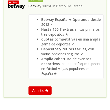
online
Betway
sucht in
Barrio De Jarana
Betway España ⇒ Operando desde
2012
✓
Hasta 150 € extras
en tus primeros
tres depósitos ★
Cuotas competitivas
en una amplia
gama de deportes ✓
Depósitos y retiros fáciles
, con
varias opciones seguras ✓
Amplia cobertura de eventos
deportivos
, con un enfoque especial
en
fútbol
y ligas populares en
España ★
Ver sitio