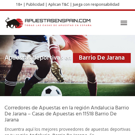
Skip
18+ | Publicidad | Aplican T&C | Juega con responsabilidad
to
main
content
Toggl
navig
Apuestas deportivas en
Barrio De Jarana
Corredores de Apuestas
en la región
Andalucia
Barrio
De Jarana – Casas de Apuestas en
11518
Barrio De
Jarana
Encuentra aquí los mejores proveedores de apuestas deportivas