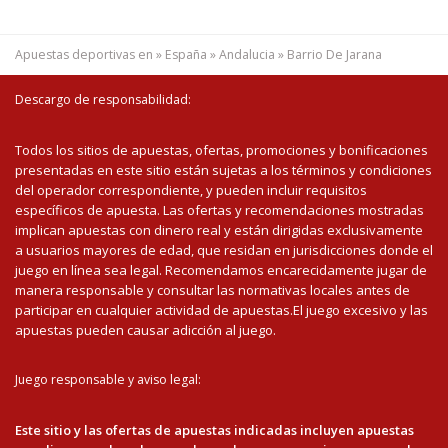
Apuestas deportivas en
»
España
»
Andalucia
»
Barrio De Jarana
Descargo de responsabilidad:
Todos los sitios de apuestas, ofertas, promociones y bonificaciones
presentadas en este sitio están sujetas a los términos y condiciones
del operador correspondiente, y pueden incluir requisitos
específicos de apuesta. Las ofertas y recomendaciones mostradas
implican apuestas con dinero real y están dirigidas exclusivamente
a usuarios mayores de edad, que residan en jurisdicciones donde el
juego en línea sea legal. Recomendamos encarecidamente jugar de
manera responsable y consultar las normativas locales antes de
participar en cualquier actividad de apuestas.El juego excesivo y las
apuestas pueden causar adicción al juego.
Juego responsable y aviso legal:
Este sitio y las ofertas de apuestas indicadas incluyen apuestas