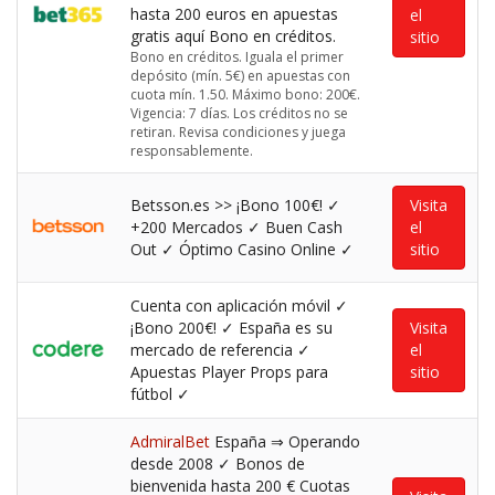
hasta 200 euros en apuestas
el
gratis aquí Bono en créditos.
sitio
Bono en créditos. Iguala el primer
depósito (mín. 5€) en apuestas con
cuota mín. 1.50. Máximo bono: 200€.
Vigencia: 7 días. Los créditos no se
retiran. Revisa condiciones y juega
responsablemente.
Betsson.es >> ¡Bono 100€! ✓
Visita
+200 Mercados ✓ Buen Cash
el
Out ✓ Óptimo Casino Online ✓
sitio
Cuenta con aplicación móvil ✓
¡Bono 200€! ✓ España es su
Visita
mercado de referencia ✓
el
Apuestas Player Props para
sitio
fútbol ✓
AdmiralBet
España ⇒ Operando
desde 2008 ✓ Bonos de
bienvenida hasta 200 € Cuotas