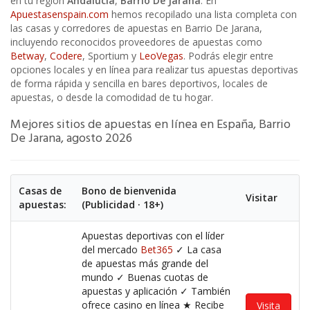
en tu región
Andalucia
,
Barrio De Jarana
. En
Apuestasenspain.com
hemos recopilado una lista completa con
las casas y corredores de apuestas en Barrio De Jarana,
incluyendo reconocidos proveedores de apuestas como
Betway
,
Codere
, Sportium y
LeoVegas
. Podrás elegir entre
opciones locales y en línea para realizar tus apuestas deportivas
de forma rápida y sencilla en bares deportivos, locales de
apuestas, o desde la comodidad de tu hogar.
Mejores sitios de apuestas en línea en España, Barrio
De Jarana, agosto 2026
Casas de
Bono de bienvenida
Visitar
apuestas:
(Publicidad · 18+)
Apuestas deportivas con el líder
del mercado
Bet365
✓ La casa
de apuestas más grande del
mundo ✓ Buenas cuotas de
apuestas y aplicación ✓ También
ofrece casino en línea ★ Recibe
Visita