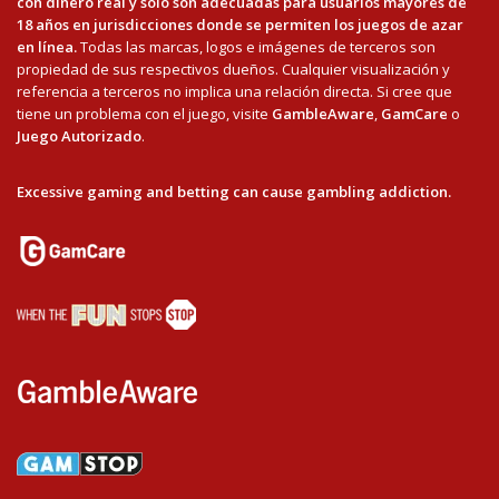
con dinero real y solo son adecuadas para usuarios mayores de
18 años en jurisdicciones donde se permiten los juegos de azar
en línea.
Todas las marcas, logos e imágenes de terceros son
propiedad de sus respectivos dueños. Cualquier visualización y
referencia a terceros no implica una relación directa. Si cree que
tiene un problema con el juego, visite
GambleAware
,
GamCare
o
Juego Autorizado
.
Excessive gaming and betting can cause gambling addiction.