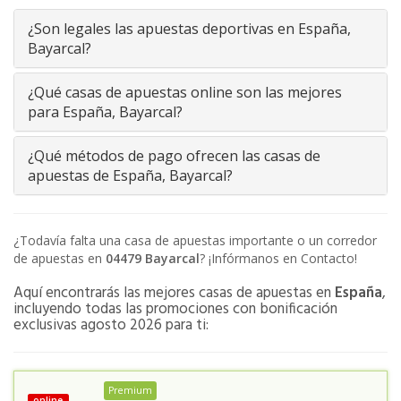
¿Son legales las apuestas deportivas en España,
Bayarcal?
¿Qué casas de apuestas online son las mejores
para España, Bayarcal?
¿Qué métodos de pago ofrecen las casas de
apuestas de España, Bayarcal?
¿Todavía falta una casa de apuestas importante o un corredor
de apuestas en
04479
Bayarcal
? ¡Infórmanos en Contacto!
Aquí encontrarás las mejores casas de apuestas en
España
,
incluyendo todas las promociones con bonificación
exclusivas agosto 2026 para ti:
Premium
online