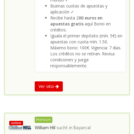
Buenas cuotas de apuestas y
aplicación ✓
Recibe hasta 2
00 euros en
apuestas gratis
aquí Bono en
créditos.
Iguala el primer depósito (mín. 5€) en
apuestas con cuota mín. 1.50.
Máximo bono: 100€. Vigencia: 7 días.
Los créditos no se retiran. Revisa
condiciones y juega
responsablemente.
Ver sitio
Premium
online
William Hill
sucht in
Bayarcal