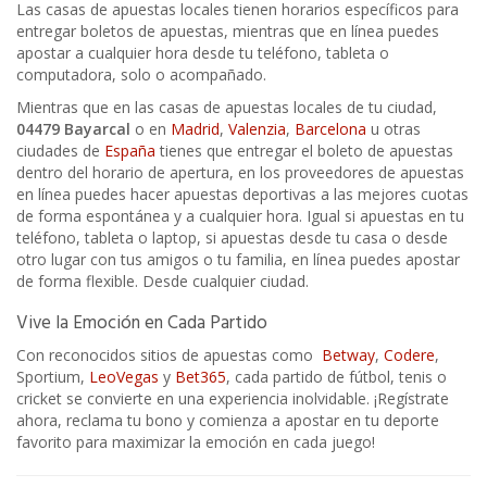
Las casas de apuestas locales tienen horarios específicos para
entregar boletos de apuestas, mientras que en línea puedes
apostar a cualquier hora desde tu teléfono, tableta o
computadora, solo o acompañado.
Mientras que en las casas de apuestas locales de tu ciudad,
04479
Bayarcal
o en
Madrid
,
Valenzia
,
Barcelona
u otras
ciudades de
España
tienes que entregar el boleto de apuestas
dentro del horario de apertura, en los proveedores de apuestas
en línea puedes hacer apuestas deportivas a las mejores cuotas
de forma espontánea y a cualquier hora. Igual si apuestas en tu
teléfono, tableta o laptop, si apuestas desde tu casa o desde
otro lugar con tus amigos o tu familia, en línea puedes apostar
de forma flexible. Desde cualquier ciudad.
Vive la Emoción en Cada Partido
Con reconocidos sitios de apuestas como
Betway
,
Codere
,
Sportium,
LeoVegas
y
Bet365
, cada partido de fútbol, tenis o
cricket se convierte en una experiencia inolvidable. ¡Regístrate
ahora, reclama tu bono y comienza a apostar en tu deporte
favorito para maximizar la emoción en cada juego!