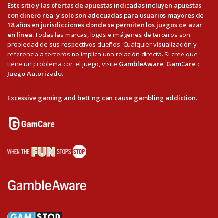
Este sitio y las ofertas de apuestas indicadas incluyen apuestas
con dinero real y solo son adecuadas para usuarios mayores de
18 años en jurisdicciones donde se permiten los juegos de azar
en línea.
Todas las marcas, logos e imágenes de terceros son
propiedad de sus respectivos dueños. Cualquier visualización y
referencia a terceros no implica una relación directa. Si cree que
tiene un problema con el juego, visite
GambleAware
,
GamCare
o
Juego Autorizado
.
Excessive gaming and betting can cause gambling addiction.