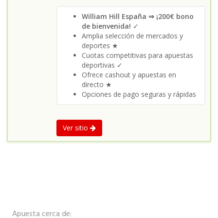
William Hill España ⇒ ¡200€ bono
de bienvenida!
✓
Amplia selección de mercados y
deportes ★
Cuotas competitivas para apuestas
deportivas ✓
Ofrece cashout y apuestas en
directo ★
Opciones de pago seguras y rápidas
Ver sitio
Apuesta cerca de: