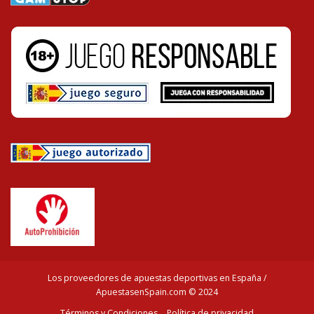
Los proveedores de apuestas deportivas en España /
ApuestasenSpain.com © 2024
Términos y Condiciones
Política de privacidad