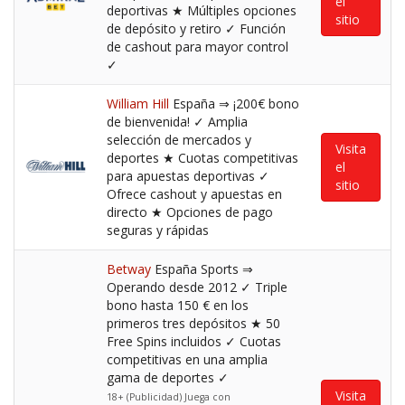
el
deportivas ★ Múltiples opciones
sitio
de depósito y retiro ✓ Función
de cashout para mayor control
✓
William Hill
España ⇒ ¡200€ bono
de bienvenida! ✓ Amplia
selección de mercados y
Visita
deportes ★ Cuotas competitivas
el
para apuestas deportivas ✓
sitio
Ofrece cashout y apuestas en
directo ★ Opciones de pago
seguras y rápidas
Betway
España Sports ⇒
Operando desde 2012 ✓ Triple
bono hasta 150 € en los
primeros tres depósitos ★ 50
Free Spins incluidos ✓ Cuotas
competitivas en una amplia
gama de deportes ✓
Visita
18+ (Publicidad) Juega con