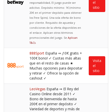
el
responsabilidad, El juego puede ser
sitio
adictivo. Depósito mínimo: 1€ (mínimo
20€ en el primer depósito para obtener
los Free Spins). Una sola oferta de bono
por cliente. Requisito de apuesta y
condiciones de la oferta disponibles en
el enlace. Aplican otros términos
promocionales del juego. Se
Aplican
T&Cs
.
888Sport
España ⇒ ¡10€ gratis +
100€ bono! ✓ Cuotas más altas
Visita
que en el resto de casas ★
el
Muchas opciones para depositar
sitio
y retirar ✓ Ofrece la opción de
cashout ✓
LeoVegas
España ⇒ El Rey del
Casino Online desde 2011 ✓
Bono de bienvenida de hasta
200€ en el primer depósito ✓
Variedad de deportes y más de