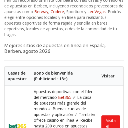
hemos recopilado una lista completa con las casas y corredores
de apuestas en Berben, incluyendo reconocidos proveedores de
apuestas como
Betway
,
Codere
, Sportium y
LeoVegas
. Podrás
elegir entre opciones locales y en línea para realizar tus
apuestas deportivas de forma rápida y sencilla en bares
deportivos, locales de apuestas, o desde la comodidad de tu
hogar.
Mejores sitios de apuestas en línea en España,
Berben, agosto 2026
Casas de
Bono de bienvenida
Visitar
apuestas:
(Publicidad · 18+)
Apuestas deportivas con el líder
del mercado
Bet365
✓ La casa
de apuestas más grande del
mundo ✓ Buenas cuotas de
apuestas y aplicación ✓ También
ofrece casino en línea ★ Recibe
Visita
hasta 200 euros en apuestas
el