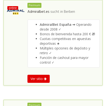
Premium
online
Admiralbet.es
sucht in
Berben
AdmiralBet España ⇒
Operando
desde 2008 ✓
Bonos de bienvenida hasta 200 € 🎁
Cuotas competitivas en apuestas
deportivas ★
Múltiples opciones de depósito y
retiro ✓
Función de cashout para mayor
control ✓
Ver sitio
Premium