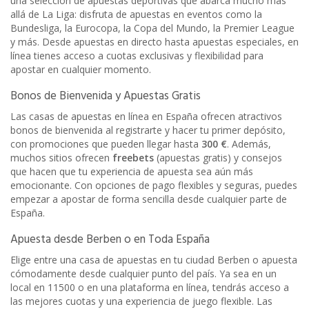
una selección de apuestas deportivas que abarca mucho más
allá de La Liga: disfruta de apuestas en eventos como la
Bundesliga, la Eurocopa, la Copa del Mundo, la Premier League
y más. Desde apuestas en directo hasta apuestas especiales, en
línea tienes acceso a cuotas exclusivas y flexibilidad para
apostar en cualquier momento.
Bonos de Bienvenida y Apuestas Gratis
Las casas de apuestas en línea en España ofrecen atractivos
bonos de bienvenida al registrarte y hacer tu primer depósito,
con promociones que pueden llegar hasta
300 €
. Además,
muchos sitios ofrecen
freebets
(apuestas gratis) y consejos
que hacen que tu experiencia de apuesta sea aún más
emocionante. Con opciones de pago flexibles y seguras, puedes
empezar a apostar de forma sencilla desde cualquier parte de
España.
Apuesta desde Berben o en Toda España
Elige entre una casa de apuestas en tu ciudad Berben o apuesta
cómodamente desde cualquier punto del país. Ya sea en un
local en 11500 o en una plataforma en línea, tendrás acceso a
las mejores cuotas y una experiencia de juego flexible. Las