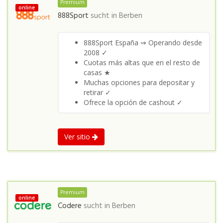
Premium
online
888Sport
sucht in
Berben
888Sport España ⇒ Operando desde
2008 ✓
Cuotas más altas que en el resto de
casas ★
Muchas opciones para depositar y
retirar ✓
Ofrece la opción de cashout ✓
Ver sitio
Premium
online
Codere
sucht in
Berben