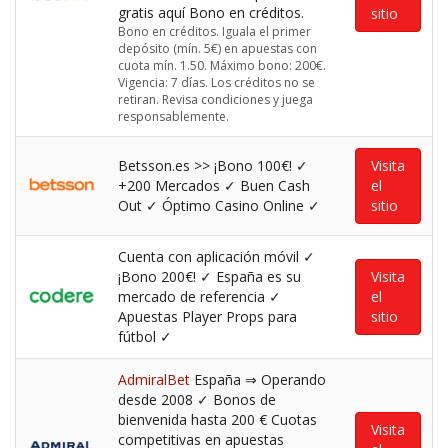
gratis aquí Bono en créditos.
sitio
Bono en créditos. Iguala el primer
depósito (mín. 5€) en apuestas con
cuota mín. 1.50. Máximo bono: 200€.
Vigencia: 7 días. Los créditos no se
retiran. Revisa condiciones y juega
responsablemente.
Betsson.es >> ¡Bono 100€! ✓
Visita
+200 Mercados ✓ Buen Cash
el
Out ✓ Óptimo Casino Online ✓
sitio
Cuenta con aplicación móvil ✓
¡Bono 200€! ✓ España es su
Visita
mercado de referencia ✓
el
Apuestas Player Props para
sitio
fútbol ✓
AdmiralBet
España ⇒ Operando
desde 2008 ✓ Bonos de
bienvenida hasta 200 € Cuotas
Visita
competitivas en apuestas