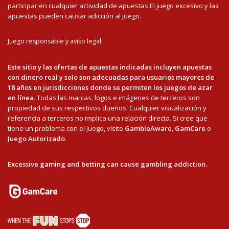
participar en cualquier actividad de apuestas.El juego excesivo y las
apuestas pueden causar adicción al juego.
Juego responsable y aviso legal:
Este sitio y las ofertas de apuestas indicadas incluyen apuestas
con dinero real y solo son adecuadas para usuarios mayores de
18 años en jurisdicciones donde se permiten los juegos de azar
en línea.
Todas las marcas, logos e imágenes de terceros son
propiedad de sus respectivos dueños. Cualquier visualización y
referencia a terceros no implica una relación directa. Si cree que
tiene un problema con el juego, visite
GambleAware
,
GamCare
o
Juego Autorizado
.
Excessive gaming and betting can cause gambling addiction.