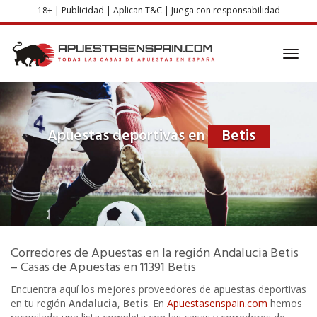
Skip
18+ | Publicidad | Aplican T&C | Juega con responsabilidad
to
main
content
Toggl
navig
Apuestas deportivas en
Betis
Corredores de Apuestas
en la región
Andalucia
Betis
– Casas de Apuestas en
11391
Betis
Encuentra aquí los mejores proveedores de apuestas deportivas
en tu región
Andalucia
,
Betis
. En
Apuestasenspain.com
hemos