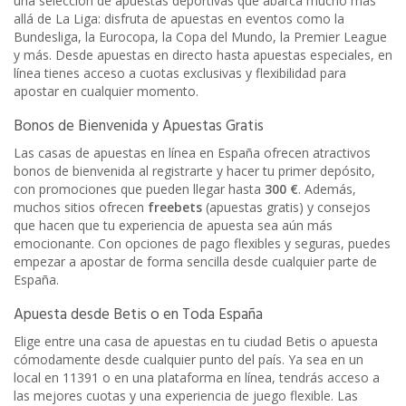
una selección de apuestas deportivas que abarca mucho más
allá de La Liga: disfruta de apuestas en eventos como la
Bundesliga, la Eurocopa, la Copa del Mundo, la Premier League
y más. Desde apuestas en directo hasta apuestas especiales, en
línea tienes acceso a cuotas exclusivas y flexibilidad para
apostar en cualquier momento.
Bonos de Bienvenida y Apuestas Gratis
Las casas de apuestas en línea en España ofrecen atractivos
bonos de bienvenida al registrarte y hacer tu primer depósito,
con promociones que pueden llegar hasta
300 €
. Además,
muchos sitios ofrecen
freebets
(apuestas gratis) y consejos
que hacen que tu experiencia de apuesta sea aún más
emocionante. Con opciones de pago flexibles y seguras, puedes
empezar a apostar de forma sencilla desde cualquier parte de
España.
Apuesta desde Betis o en Toda España
Elige entre una casa de apuestas en tu ciudad Betis o apuesta
cómodamente desde cualquier punto del país. Ya sea en un
local en 11391 o en una plataforma en línea, tendrás acceso a
las mejores cuotas y una experiencia de juego flexible. Las