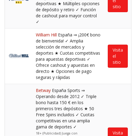
el
deportivas ★ Múltiples opciones
sitio
de depósito y retiro ✓ Función
de cashout para mayor control
✓
William Hill
España ⇒ ¡200€ bono
de bienvenida! ✓ Amplia
selección de mercados y
Visita
deportes ★ Cuotas competitivas
el
para apuestas deportivas ✓
sitio
Ofrece cashout y apuestas en
directo ★ Opciones de pago
seguras y rápidas
Betway
España Sports ⇒
Operando desde 2012 ✓ Triple
bono hasta 150 € en los
primeros tres depósitos ★ 50
Free Spins incluidos ✓ Cuotas
competitivas en una amplia
gama de deportes ✓
Visita
18+ (Publicidad) Juega con