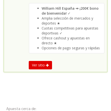
William Hill España ⇒ ¡200€ bono
de bienvenida!
✓
Amplia selección de mercados y
deportes ★
Cuotas competitivas para apuestas
deportivas ✓
Ofrece cashout y apuestas en
directo ★
Opciones de pago seguras y rápidas
Ver sitio
Apuesta cerca de: