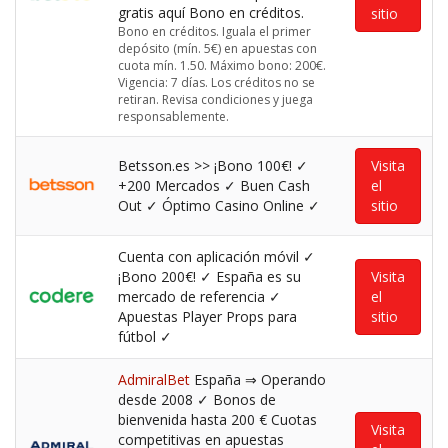
gratis aquí Bono en créditos.
sitio
Bono en créditos. Iguala el primer
depósito (mín. 5€) en apuestas con
cuota mín. 1.50. Máximo bono: 200€.
Vigencia: 7 días. Los créditos no se
retiran. Revisa condiciones y juega
responsablemente.
Betsson.es >> ¡Bono 100€! ✓
Visita
+200 Mercados ✓ Buen Cash
el
Out ✓ Óptimo Casino Online ✓
sitio
Cuenta con aplicación móvil ✓
¡Bono 200€! ✓ España es su
Visita
mercado de referencia ✓
el
Apuestas Player Props para
sitio
fútbol ✓
AdmiralBet
España ⇒ Operando
desde 2008 ✓ Bonos de
bienvenida hasta 200 € Cuotas
Visita
competitivas en apuestas