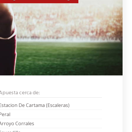
Apuesta cerca de:
Estacion De Cartama (Escaleras)
Peral
Arroyo Corrales