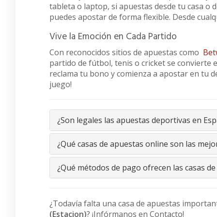
tableta o laptop, si apuestas desde tu casa o d
puedes apostar de forma flexible. Desde cualq
Vive la Emoción en Cada Partido
Con reconocidos sitios de apuestas como
Bet
partido de fútbol, tenis o cricket se convierte 
reclama tu bono y comienza a apostar en tu d
juego!
¿Son legales las apuestas deportivas en Esp
¿Qué casas de apuestas online son las mejor
¿Qué métodos de pago ofrecen las casas de 
¿Todavía falta una casa de apuestas importan
(Estacion)
? ¡Infórmanos en Contacto!