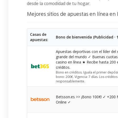
desde la comodidad de tu hogar.
Mejores sitios de apuestas en línea en
Casas de
Bono de bienvenida (Publicidad · 
apuestas:
Apuestas deportivas con el líder de
grande del mundo ✓ Buenas cuotas 
casino en línea ★ Recibe hasta 200 
créditos.
Bono en créditos. Iguala el primer depósi
bono: 200€. Vigencia: 7 días. Los créditos
responsablemente.
Betsson.es >> ¡Bono 100€! ✓ +200
Online ✓