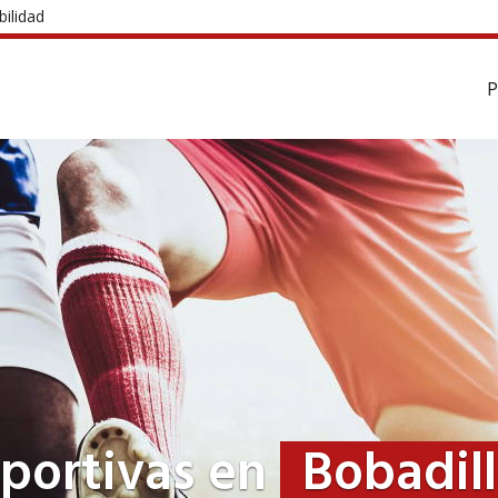
bilidad
P
portivas en
Bobadill