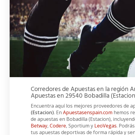
Corredores de Apuestas
en la región
A
Apuestas en
29540
Bobadilla (Estacion
Encuentra aquí los mejores proveedores de a
(Estacion)
. En
Apuestasenspain.com
hemos rec
de apuestas en Bobadilla (Estacion), incluye
Betway
,
Codere
, Sportium y
LeoVegas
. Podrás
tus apuestas deportivas de forma rápida y senc