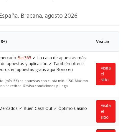
 España, Bracana, agosto 2026
18+)
Visitar
l mercado
Bet365
✓ La casa de apuestas más
de apuestas y aplicación ✓ También ofrece
Visita
euros en apuestas gratis aquí Bono en
el
sitio
to (mín. 5€) en apuestas con cuota mín. 1.50. Máximo
 no se retiran. Revisa condiciones y juega
Visita
 Mercados ✓ Buen Cash Out ✓ Óptimo Casino
el
sitio