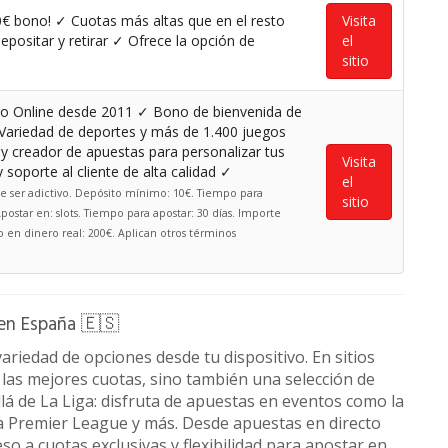
€ bono! ✓ Cuotas más altas que en el resto
Visita
ositar y retirar ✓ Ofrece la opción de
el
sitio
no Online desde 2011 ✓ Bono de bienvenida de
 Variedad de deportes y más de 1.400 juegos
y creador de apuestas para personalizar tus
Visita
soporte al cliente de alta calidad ✓
el
de ser adictivo. Depósito mínimo: 10€. Tiempo para
sitio
Apostar en: slots. Tiempo para apostar: 30 días. Importe
en dinero real: 200€. Aplican otros términos
en España 🇪🇸
ariedad de opciones desde tu dispositivo. En sitios
las mejores cuotas, sino también una selección de
á de La Liga: disfruta de apuestas en eventos como la
la Premier League y más. Desde apuestas en directo
so a cuotas exclusivas y flexibilidad para apostar en