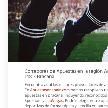
Corredores de Apuestas
en la región
A
14813
Bracana
Encuentra aquí los mejores proveedores de a
En
Apuestasenspain.com
hemos recopilado una
apuestas en Bracana, incluyendo reconocido
Sportium y
LeoVegas
. Podrás elegir entre opc
deportivas de forma rápida y sencilla en bares