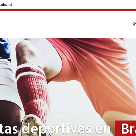
bilidad
P
tas deportivas en
Br