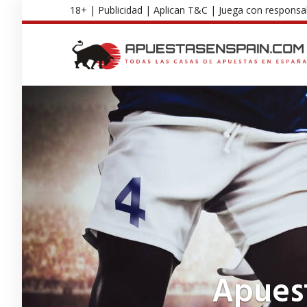
Skip
18+ | Publicidad | Aplican T&C | Juega con responsa
to
main
content
Apues