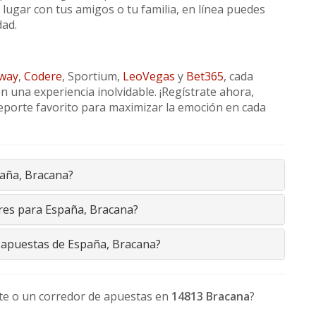
 lugar con tus amigos o tu familia, en línea puedes
dad.
way
,
Codere
, Sportium,
LeoVegas
y
Bet365
, cada
en una experiencia inolvidable. ¡Regístrate ahora,
eporte favorito para maximizar la emoción en cada
paña, Bracana?
res para España, Bracana?
 apuestas de España, Bracana?
te o un corredor de apuestas en
14813
Bracana
?