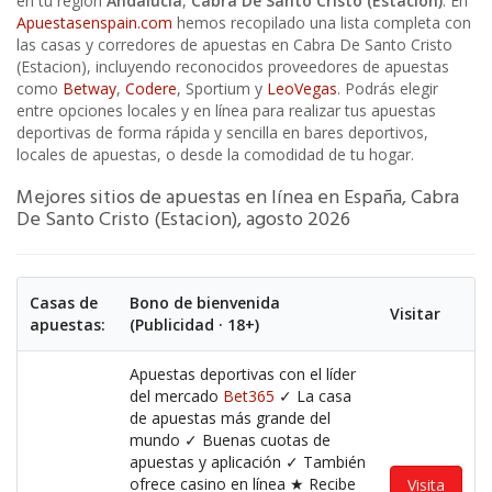
en tu región
Andalucia
,
Cabra De Santo Cristo (Estacion)
. En
Apuestasenspain.com
hemos recopilado una lista completa con
las casas y corredores de apuestas en Cabra De Santo Cristo
(Estacion), incluyendo reconocidos proveedores de apuestas
como
Betway
,
Codere
, Sportium y
LeoVegas
. Podrás elegir
entre opciones locales y en línea para realizar tus apuestas
deportivas de forma rápida y sencilla en bares deportivos,
locales de apuestas, o desde la comodidad de tu hogar.
Mejores sitios de apuestas en línea en España, Cabra
De Santo Cristo (Estacion), agosto 2026
Casas de
Bono de bienvenida
Visitar
apuestas:
(Publicidad · 18+)
Apuestas deportivas con el líder
del mercado
Bet365
✓ La casa
de apuestas más grande del
mundo ✓ Buenas cuotas de
apuestas y aplicación ✓ También
ofrece casino en línea ★ Recibe
Visita