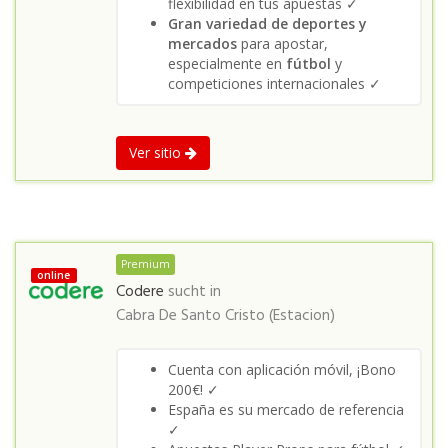
flexibilidad en tus apuestas ✓
Gran variedad de deportes y
mercados
para apostar,
especialmente en
fútbol
y
competiciones internacionales ✓
Ver sitio
Premium
online
Codere
sucht in
Cabra De Santo Cristo (Estacion)
Cuenta con aplicación móvil, ¡Bono
200€! ✓
España es su mercado de referencia
✓