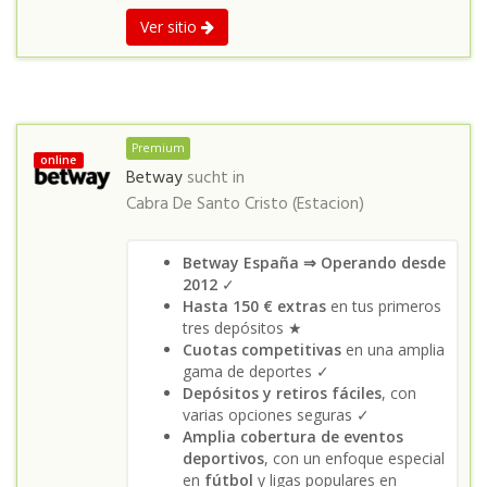
Ver sitio
Premium
online
Betway
sucht in
Cabra De Santo Cristo (Estacion)
Betway España ⇒ Operando desde
2012
✓
Hasta 150 € extras
en tus primeros
tres depósitos ★
Cuotas competitivas
en una amplia
gama de deportes ✓
Depósitos y retiros fáciles
, con
varias opciones seguras ✓
Amplia cobertura de eventos
deportivos
, con un enfoque especial
en
fútbol
y ligas populares en