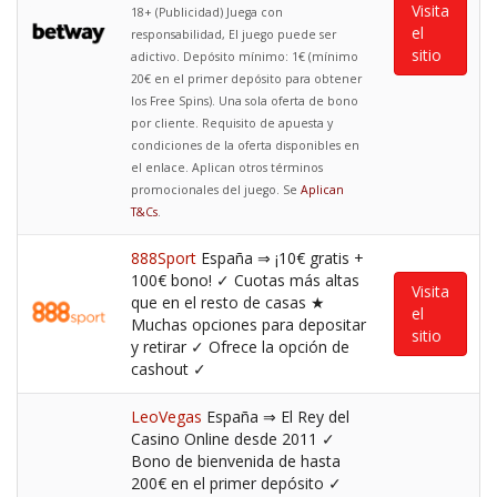
Visita
18+ (Publicidad) Juega con
el
responsabilidad, El juego puede ser
sitio
adictivo. Depósito mínimo: 1€ (mínimo
20€ en el primer depósito para obtener
los Free Spins). Una sola oferta de bono
por cliente. Requisito de apuesta y
condiciones de la oferta disponibles en
el enlace. Aplican otros términos
promocionales del juego. Se
Aplican
T&Cs
.
888Sport
España ⇒ ¡10€ gratis +
100€ bono! ✓ Cuotas más altas
Visita
que en el resto de casas ★
el
Muchas opciones para depositar
sitio
y retirar ✓ Ofrece la opción de
cashout ✓
LeoVegas
España ⇒ El Rey del
Casino Online desde 2011 ✓
Bono de bienvenida de hasta
200€ en el primer depósito ✓