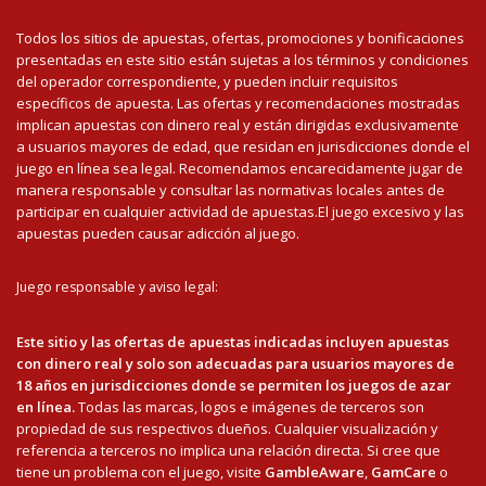
Todos los sitios de apuestas, ofertas, promociones y bonificaciones
presentadas en este sitio están sujetas a los términos y condiciones
del operador correspondiente, y pueden incluir requisitos
específicos de apuesta. Las ofertas y recomendaciones mostradas
implican apuestas con dinero real y están dirigidas exclusivamente
a usuarios mayores de edad, que residan en jurisdicciones donde el
juego en línea sea legal. Recomendamos encarecidamente jugar de
manera responsable y consultar las normativas locales antes de
participar en cualquier actividad de apuestas.El juego excesivo y las
apuestas pueden causar adicción al juego.
Juego responsable y aviso legal:
Este sitio y las ofertas de apuestas indicadas incluyen apuestas
con dinero real y solo son adecuadas para usuarios mayores de
18 años en jurisdicciones donde se permiten los juegos de azar
en línea.
Todas las marcas, logos e imágenes de terceros son
propiedad de sus respectivos dueños. Cualquier visualización y
referencia a terceros no implica una relación directa. Si cree que
tiene un problema con el juego, visite
GambleAware
,
GamCare
o