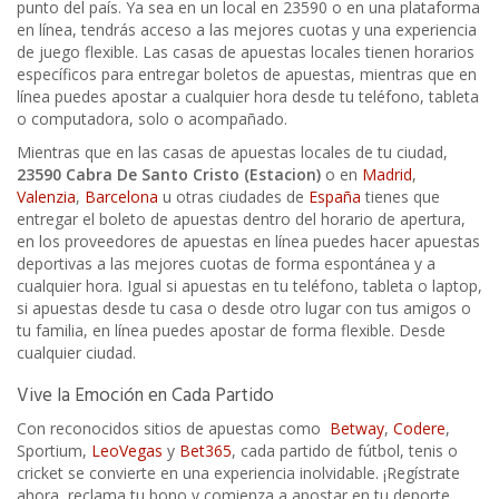
punto del país. Ya sea en un local en 23590 o en una plataforma
en línea, tendrás acceso a las mejores cuotas y una experiencia
de juego flexible. Las casas de apuestas locales tienen horarios
específicos para entregar boletos de apuestas, mientras que en
línea puedes apostar a cualquier hora desde tu teléfono, tableta
o computadora, solo o acompañado.
Mientras que en las casas de apuestas locales de tu ciudad,
23590
Cabra De Santo Cristo (Estacion)
o en
Madrid
,
Valenzia
,
Barcelona
u otras ciudades de
España
tienes que
entregar el boleto de apuestas dentro del horario de apertura,
en los proveedores de apuestas en línea puedes hacer apuestas
deportivas a las mejores cuotas de forma espontánea y a
cualquier hora. Igual si apuestas en tu teléfono, tableta o laptop,
si apuestas desde tu casa o desde otro lugar con tus amigos o
tu familia, en línea puedes apostar de forma flexible. Desde
cualquier ciudad.
Vive la Emoción en Cada Partido
Con reconocidos sitios de apuestas como
Betway
,
Codere
,
Sportium,
LeoVegas
y
Bet365
, cada partido de fútbol, tenis o
cricket se convierte en una experiencia inolvidable. ¡Regístrate
ahora, reclama tu bono y comienza a apostar en tu deporte