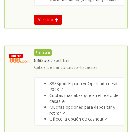
Ver sitio
Premium
online
888Sport
sucht in
Cabra De Santo Cristo (Estacion)
888Sport España ⇒ Operando desde
2008 ✓
Cuotas más altas que en el resto de
casas ★
Muchas opciones para depositar y
retirar ✓
Ofrece la opción de cashout ✓