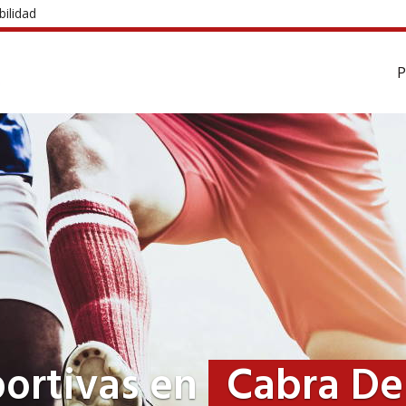
bilidad
P
ortivas en
Cabra De