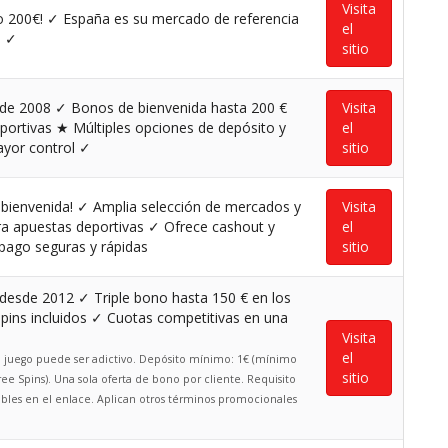
Visita
o 200€! ✓ España es su mercado de referencia
el
l ✓
sitio
e 2008 ✓ Bonos de bienvenida hasta 200 €
Visita
portivas ★ Múltiples opciones de depósito y
el
ayor control ✓
sitio
bienvenida! ✓ Amplia selección de mercados y
Visita
a apuestas deportivas ✓ Ofrece cashout y
el
pago seguras y rápidas
sitio
esde 2012 ✓ Triple bono hasta 150 € en los
pins incluidos ✓ Cuotas competitivas en una
Visita
el
El juego puede ser adictivo. Depósito mínimo: 1€ (mínimo
sitio
ee Spins). Una sola oferta de bono por cliente. Requisito
ibles en el enlace. Aplican otros términos promocionales