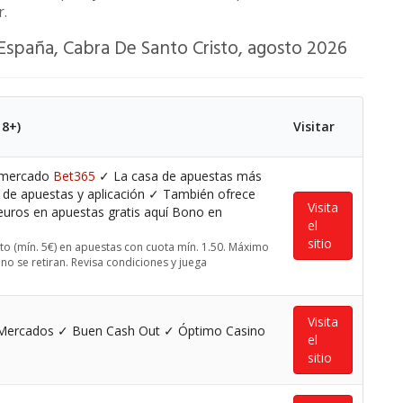
r.
 España, Cabra De Santo Cristo, agosto 2026
18+)
Visitar
l mercado
Bet365
✓ La casa de apuestas más
de apuestas y aplicación ✓ También ofrece
Visita
euros en apuestas gratis aquí Bono en
el
sitio
to (mín. 5€) en apuestas con cuota mín. 1.50. Máximo
 no se retiran. Revisa condiciones y juega
Visita
 Mercados ✓ Buen Cash Out ✓ Óptimo Casino
el
sitio