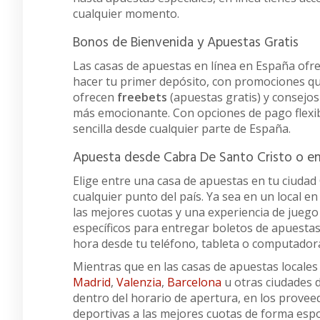
cualquier momento.
Bonos de Bienvenida y Apuestas Gratis
Las casas de apuestas en línea en España ofre
hacer tu primer depósito, con promociones q
ofrecen
freebets
(apuestas gratis) y consejo
más emocionante. Con opciones de pago flexi
sencilla desde cualquier parte de España.
Apuesta desde Cabra De Santo Cristo o e
Elige entre una casa de apuestas en tu ciud
cualquier punto del país. Ya sea en un local e
las mejores cuotas y una experiencia de juego 
específicos para entregar boletos de apuestas
hora desde tu teléfono, tableta o computador
Mientras que en las casas de apuestas locales
Madrid
,
Valenzia
,
Barcelona
u otras ciudades 
dentro del horario de apertura, en los prove
deportivas a las mejores cuotas de forma espo