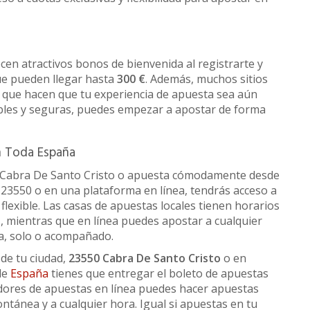
cen atractivos bonos de bienvenida al registrarte y
ue pueden llegar hasta
300 €
. Además, muchos sitios
s que hacen que tu experiencia de apuesta sea aún
bles y seguras, puedes empezar a apostar de forma
n Toda España
ad Cabra De Santo Cristo o apuesta cómodamente desde
n 23550 o en una plataforma en línea, tendrás acceso a
flexible. Las casas de apuestas locales tienen horarios
, mientras que en línea puedes apostar a cualquier
a, solo o acompañado.
 de tu ciudad,
23550
Cabra De Santo Cristo
o en
de
España
tienes que entregar el boleto de apuestas
edores de apuestas en línea puedes hacer apuestas
ntánea y a cualquier hora. Igual si apuestas en tu