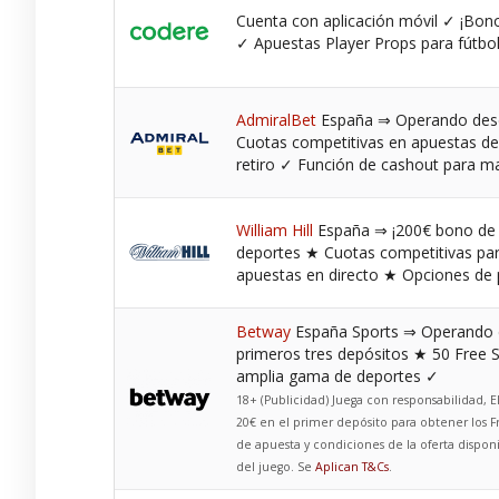
Cuenta con aplicación móvil ✓ ¡Bon
✓ Apuestas Player Props para fútbo
AdmiralBet
España ⇒ Operando desd
Cuotas competitivas en apuestas de
retiro ✓ Función de cashout para m
William Hill
España ⇒ ¡200€ bono de 
deportes ★ Cuotas competitivas par
apuestas en directo ★ Opciones de 
Betway
España Sports ⇒ Operando d
primeros tres depósitos ★ 50 Free S
amplia gama de deportes ✓
18+ (Publicidad) Juega con responsabilidad, 
20€ en el primer depósito para obtener los Fr
de apuesta y condiciones de la oferta dispon
del juego. Se
Aplican T&Cs
.