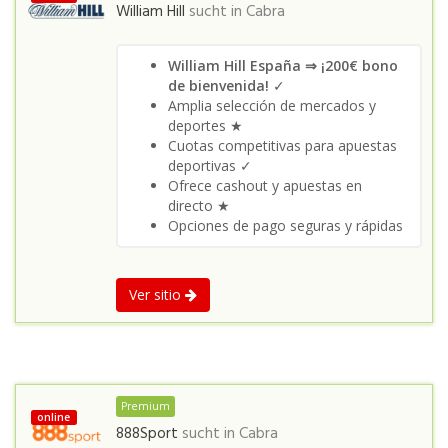
William Hill
sucht in
Cabra
William Hill España ⇒ ¡200€ bono
de bienvenida!
✓
Amplia selección de mercados y
deportes ★
Cuotas competitivas para apuestas
deportivas ✓
Ofrece cashout y apuestas en
directo ★
Opciones de pago seguras y rápidas
Ver sitio
Premium
online
888Sport
sucht in
Cabra