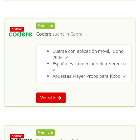
Premium
online
Codere
sucht in
Cabra
Cuenta con aplicación móvil, ¡Bono
200€! ✓
España es su mercado de referencia
✓
Apuestas Player Props para fútbol ✓
Ver sitio
Premium
online