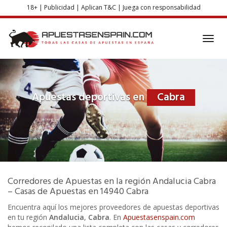
Skip
18+ | Publicidad | Aplican T&C | Juega con responsabilidad
to
main
content
Toggl
navig
Apuestas deportivas en
Cabra
Corredores de Apuestas
en la región
Andalucia
Cabra
– Casas de Apuestas en
14940
Cabra
Encuentra aquí los mejores proveedores de apuestas deportivas
en tu región
Andalucia
,
Cabra
. En
Apuestasenspain.com