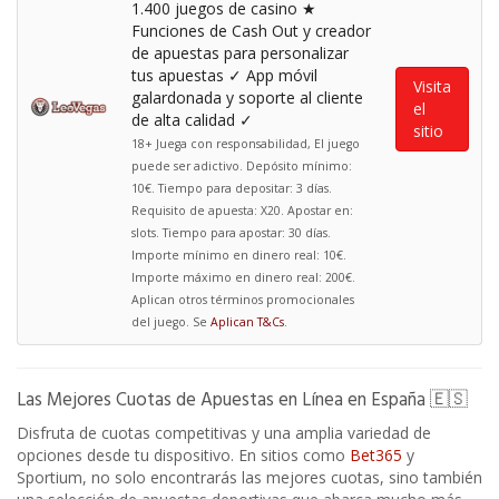
1.400 juegos de casino ★
Funciones de Cash Out y creador
de apuestas para personalizar
tus apuestas ✓ App móvil
Visita
galardonada y soporte al cliente
el
de alta calidad ✓
sitio
18+ Juega con responsabilidad, El juego
puede ser adictivo. Depósito mínimo:
10€. Tiempo para depositar: 3 días.
Requisito de apuesta: X20. Apostar en:
slots. Tiempo para apostar: 30 días.
Importe mínimo en dinero real: 10€.
Importe máximo en dinero real: 200€.
Aplican otros términos promocionales
del juego. Se
Aplican T&Cs
.
Las Mejores Cuotas de Apuestas en Línea en España 🇪🇸
Disfruta de cuotas competitivas y una amplia variedad de
opciones desde tu dispositivo. En sitios como
Bet365
y
Sportium, no solo encontrarás las mejores cuotas, sino también