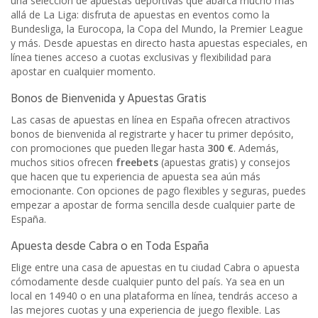
una selección de apuestas deportivas que abarca mucho más
allá de La Liga: disfruta de apuestas en eventos como la
Bundesliga, la Eurocopa, la Copa del Mundo, la Premier League
y más. Desde apuestas en directo hasta apuestas especiales, en
línea tienes acceso a cuotas exclusivas y flexibilidad para
apostar en cualquier momento.
Bonos de Bienvenida y Apuestas Gratis
Las casas de apuestas en línea en España ofrecen atractivos
bonos de bienvenida al registrarte y hacer tu primer depósito,
con promociones que pueden llegar hasta
300 €
. Además,
muchos sitios ofrecen
freebets
(apuestas gratis) y consejos
que hacen que tu experiencia de apuesta sea aún más
emocionante. Con opciones de pago flexibles y seguras, puedes
empezar a apostar de forma sencilla desde cualquier parte de
España.
Apuesta desde Cabra o en Toda España
Elige entre una casa de apuestas en tu ciudad Cabra o apuesta
cómodamente desde cualquier punto del país. Ya sea en un
local en 14940 o en una plataforma en línea, tendrás acceso a
las mejores cuotas y una experiencia de juego flexible. Las