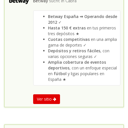
Betway
sucht in
Cabra
Betway España ⇒ Operando desde
2012
✓
Hasta 150 € extras
en tus primeros
tres depósitos ★
Cuotas competitivas
en una amplia
gama de deportes ✓
Depósitos y retiros fáciles
, con
varias opciones seguras ✓
Amplia cobertura de eventos
deportivos
, con un enfoque especial
en
fútbol
y ligas populares en
España ★
Ver sitio