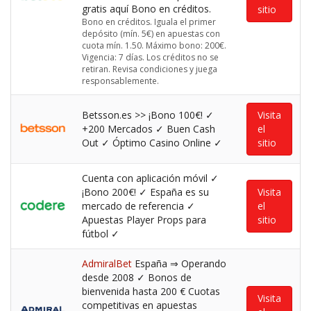
gratis aquí Bono en créditos.
sitio
Bono en créditos. Iguala el primer
depósito (mín. 5€) en apuestas con
cuota mín. 1.50. Máximo bono: 200€.
Vigencia: 7 días. Los créditos no se
retiran. Revisa condiciones y juega
responsablemente.
Betsson.es >> ¡Bono 100€! ✓
Visita
+200 Mercados ✓ Buen Cash
el
Out ✓ Óptimo Casino Online ✓
sitio
Cuenta con aplicación móvil ✓
¡Bono 200€! ✓ España es su
Visita
mercado de referencia ✓
el
Apuestas Player Props para
sitio
fútbol ✓
AdmiralBet
España ⇒ Operando
desde 2008 ✓ Bonos de
bienvenida hasta 200 € Cuotas
Visita
competitivas en apuestas