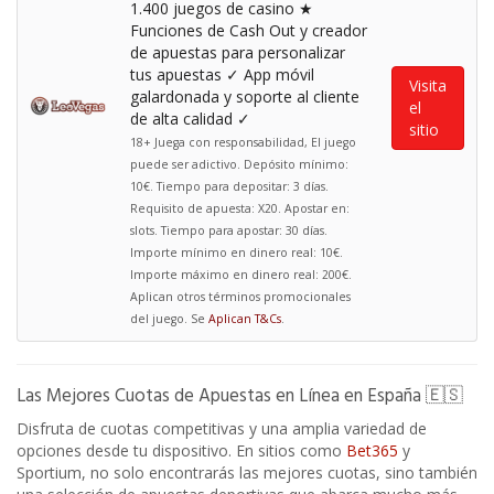
1.400 juegos de casino ★
Funciones de Cash Out y creador
de apuestas para personalizar
tus apuestas ✓ App móvil
Visita
galardonada y soporte al cliente
el
de alta calidad ✓
sitio
18+ Juega con responsabilidad, El juego
puede ser adictivo. Depósito mínimo:
10€. Tiempo para depositar: 3 días.
Requisito de apuesta: X20. Apostar en:
slots. Tiempo para apostar: 30 días.
Importe mínimo en dinero real: 10€.
Importe máximo en dinero real: 200€.
Aplican otros términos promocionales
del juego. Se
Aplican T&Cs
.
Las Mejores Cuotas de Apuestas en Línea en España 🇪🇸
Disfruta de cuotas competitivas y una amplia variedad de
opciones desde tu dispositivo. En sitios como
Bet365
y
Sportium, no solo encontrarás las mejores cuotas, sino también