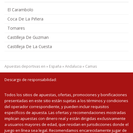
El Carambolo
Coca De La Piñera
Tomares
Castilleja De Guzman
Castilleja De La Cuesta
Apuestas deportivas en
»
España
»
Andalucia
»
Camas
Descargo de responsabilidad:
Todos los sitios de apuestas, ofertas, promociones y bonificaciones
presentadas en este sitio están sujetas a los términos y condiciones
del operador correspondiente, y pueden incluir requisitos
específicos de apuesta. Las ofertas y recomendaciones mostradas
implican apuestas con dinero real y están dirigidas exclusivamente
a usuarios mayores de edad, que residan en jurisdicciones donde el
juego en línea sea legal. Recomendamos encarecidamente jugar de