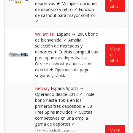
el
deportivas ★ Múltiples opciones
sitio
de depósito y retiro ✓ Función
de cashout para mayor control
✓
William Hill
España ⇒ ¡200€ bono
de bienvenida! ✓ Amplia
selección de mercados y
Visita
deportes ★ Cuotas competitivas
el
para apuestas deportivas ✓
sitio
Ofrece cashout y apuestas en
directo ★ Opciones de pago
seguras y rápidas
Betway
España Sports ⇒
Operando desde 2012 ✓ Triple
bono hasta 150 € en los
primeros tres depósitos ★ 50
Free Spins incluidos ✓ Cuotas
competitivas en una amplia
gama de deportes ✓
Visita
18+ (Publicidad) Juega con