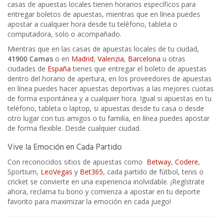
casas de apuestas locales tienen horarios específicos para
entregar boletos de apuestas, mientras que en línea puedes
apostar a cualquier hora desde tu teléfono, tableta o
computadora, solo o acompañado.
Mientras que en las casas de apuestas locales de tu ciudad,
41900
Camas
o en
Madrid
,
Valenzia
,
Barcelona
u otras
ciudades de
España
tienes que entregar el boleto de apuestas
dentro del horario de apertura, en los proveedores de apuestas
en línea puedes hacer apuestas deportivas a las mejores cuotas
de forma espontánea y a cualquier hora. Igual si apuestas en tu
teléfono, tableta o laptop, si apuestas desde tu casa o desde
otro lugar con tus amigos o tu familia, en línea puedes apostar
de forma flexible. Desde cualquier ciudad.
Vive la Emoción en Cada Partido
Con reconocidos sitios de apuestas como
Betway
,
Codere
,
Sportium,
LeoVegas
y
Bet365
, cada partido de fútbol, tenis o
cricket se convierte en una experiencia inolvidable. ¡Regístrate
ahora, reclama tu bono y comienza a apostar en tu deporte
favorito para maximizar la emoción en cada juego!