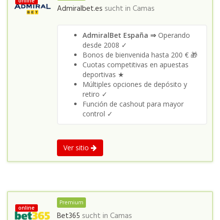
online
Admiralbet.es
sucht in
Camas
AdmiralBet España ⇒
Operando
desde 2008 ✓
Bonos de bienvenida hasta 200 € 🎁
Cuotas competitivas en apuestas
deportivas ★
Múltiples opciones de depósito y
retiro ✓
Función de cashout para mayor
control ✓
Ver sitio
Premium
online
Bet365
sucht in
Camas