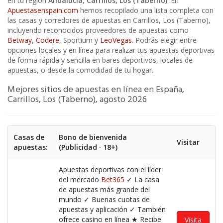
en tu región
Andalucia
,
Carrillos, Los (Taberno)
. En
Apuestasenspain.com
hemos recopilado una lista completa con
las casas y corredores de apuestas en Carrillos, Los (Taberno),
incluyendo reconocidos proveedores de apuestas como
Betway
,
Codere
, Sportium y
LeoVegas
. Podrás elegir entre
opciones locales y en línea para realizar tus apuestas deportivas
de forma rápida y sencilla en bares deportivos, locales de
apuestas, o desde la comodidad de tu hogar.
Mejores sitios de apuestas en línea en España,
Carrillos, Los (Taberno), agosto 2026
Casas de
Bono de bienvenida
Visitar
apuestas:
(Publicidad · 18+)
Apuestas deportivas con el líder
del mercado
Bet365
✓ La casa
de apuestas más grande del
mundo ✓ Buenas cuotas de
apuestas y aplicación ✓ También
ofrece casino en línea ★ Recibe
Visita