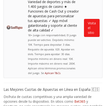
Variedad de deportes y más de
1.400 juegos de casino ★
Funciones de Cash Out y creador
de apuestas para personalizar
tus apuestas ✓ App móvil
Visita
galardonada y soporte al cliente
el
de alta calidad ✓
sitio
18+ Juega con responsabilidad, El juego
puede ser adictivo. Depósito mínimo:
10€. Tiempo para depositar: 3 días.
Requisito de apuesta: X20. Apostar en:
slots. Tiempo para apostar: 30 días.
Importe mínimo en dinero real: 10€.
Importe máximo en dinero real: 200€.
Aplican otros términos promocionales
del juego. Se
Aplican T&Cs
.
Las Mejores Cuotas de Apuestas en Línea en España 🇪🇸
Disfruta de cuotas competitivas y una amplia variedad de
opciones desde tu dispositivo. En sitios como
Bet365
y