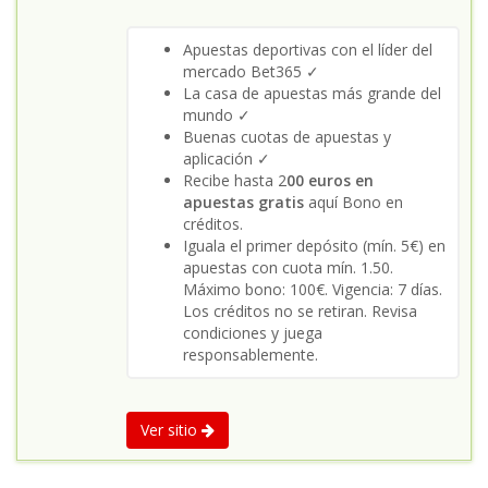
Apuestas deportivas con el líder del
mercado Bet365 ✓
La casa de apuestas más grande del
mundo ✓
Buenas cuotas de apuestas y
aplicación ✓
Recibe hasta 2
00 euros en
apuestas gratis
aquí Bono en
créditos.
Iguala el primer depósito (mín. 5€) en
apuestas con cuota mín. 1.50.
Máximo bono: 100€. Vigencia: 7 días.
Los créditos no se retiran. Revisa
condiciones y juega
responsablemente.
Ver sitio