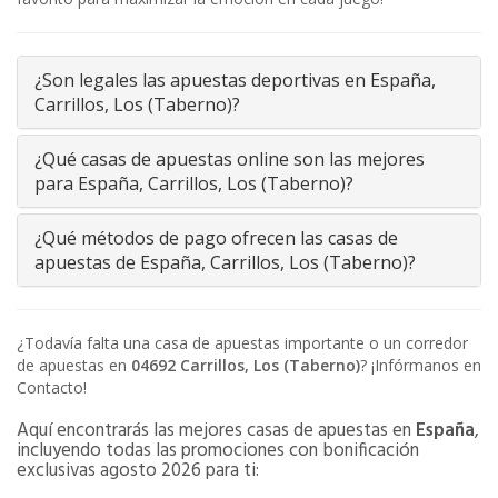
¿Son legales las apuestas deportivas en España,
Carrillos, Los (Taberno)?
¿Qué casas de apuestas online son las mejores
para España, Carrillos, Los (Taberno)?
¿Qué métodos de pago ofrecen las casas de
apuestas de España, Carrillos, Los (Taberno)?
¿Todavía falta una casa de apuestas importante o un corredor
de apuestas en
04692
Carrillos, Los (Taberno)
? ¡Infórmanos en
Contacto!
Aquí encontrarás las mejores casas de apuestas en
España
,
incluyendo todas las promociones con bonificación
exclusivas agosto 2026 para ti: