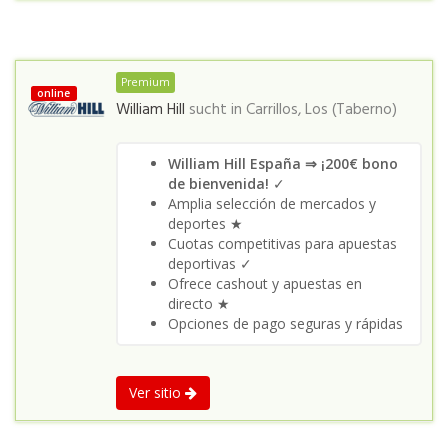
Premium
online
William Hill
sucht in
Carrillos, Los (Taberno)
William Hill España ⇒ ¡200€ bono
de bienvenida!
✓
Amplia selección de mercados y
deportes ★
Cuotas competitivas para apuestas
deportivas ✓
Ofrece cashout y apuestas en
directo ★
Opciones de pago seguras y rápidas
Ver sitio