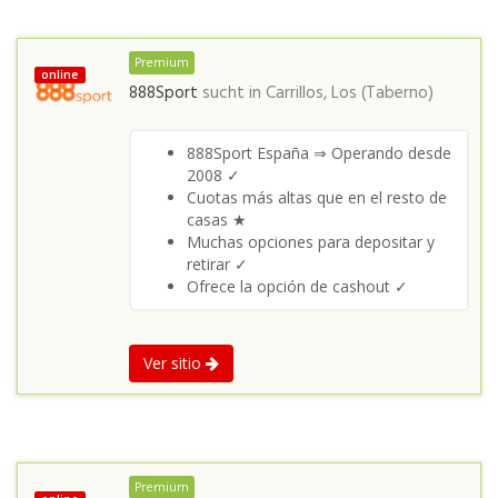
Premium
online
888Sport
sucht in
Carrillos, Los (Taberno)
888Sport España ⇒ Operando desde
2008 ✓
Cuotas más altas que en el resto de
casas ★
Muchas opciones para depositar y
retirar ✓
Ofrece la opción de cashout ✓
Ver sitio
Premium