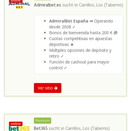
online
Admiralbet.es
sucht in
Carrillos, Los (Taberno)
AdmiralBet España ⇒
Operando
desde 2008 ✓
Bonos de bienvenida hasta 200 € 🎁
Cuotas competitivas en apuestas
deportivas ★
Múltiples opciones de depósito y
retiro ✓
Función de cashout para mayor
control ✓
Ver sitio
Premium
online
Bet365
sucht in
Carrillos, Los (Taberno)