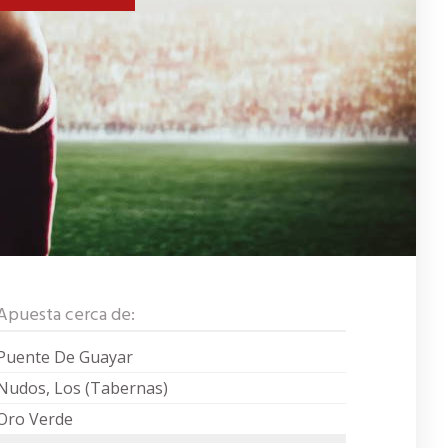
Apuesta cerca de:
Puente De Guayar
Nudos, Los (Tabernas)
Oro Verde