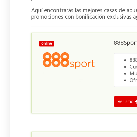
Aquí encontrarás las mejores casas de ap
promociones con bonificación exclusivas a
888Spor
online
88
Cuo
Muc
Ofr
Ver sitio