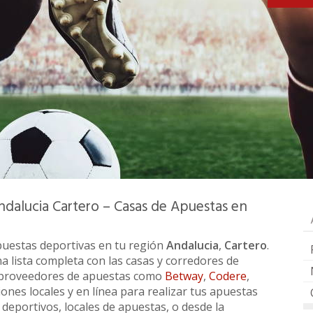
ndalucia
Cartero – Casas de Apuestas en
puestas deportivas en tu región
Andalucia
,
Cartero
.
 lista completa con las casas y corredores de
s proveedores de apuestas como
Betway
,
Codere
,
iones locales y en línea para realizar tus apuestas
 deportivos, locales de apuestas, o desde la