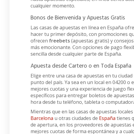
cualquier momento.
Bonos de Bienvenida y Apuestas Gratis
Las casas de apuestas en línea en España ofre
hacer tu primer depósito, con promociones q
ofrecen
freebets
(apuestas gratis) y consejo
más emocionante. Con opciones de pago flexi
sencilla desde cualquier parte de España.
Apuesta desde Cartero o en Toda España
Elige entre una casa de apuestas en tu ciuda
punto del país. Ya sea en un local en 04200 o 
mejores cuotas y una experiencia de juego flex
específicos para entregar boletos de apuestas
hora desde tu teléfono, tableta o computador
Mientras que en las casas de apuestas locales
Barcelona
u otras ciudades de
España
tienes q
de apertura, en los proveedores de apuestas 
mejores cuotas de forma espontánea y a cualqu