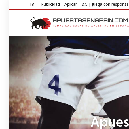
Skip
18+ | Publicidad | Aplican T&C | Juega con responsa
to
main
content
Apues