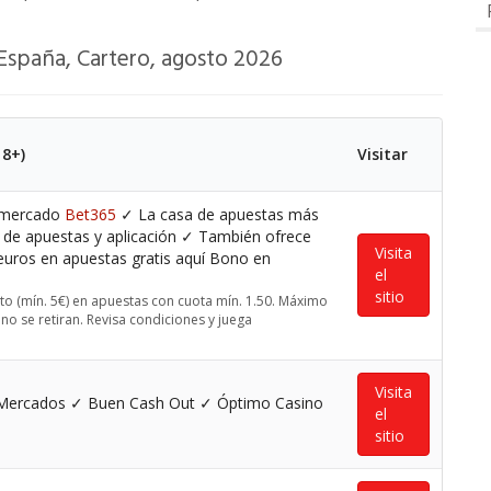
 España, Cartero, agosto 2026
18+)
Visitar
l mercado
Bet365
✓ La casa de apuestas más
de apuestas y aplicación ✓ También ofrece
Visita
euros en apuestas gratis aquí Bono en
el
sitio
to (mín. 5€) en apuestas con cuota mín. 1.50. Máximo
 no se retiran. Revisa condiciones y juega
Visita
 Mercados ✓ Buen Cash Out ✓ Óptimo Casino
el
sitio