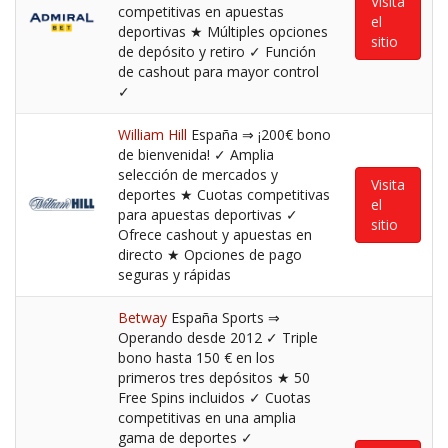
Visita
competitivas en apuestas
el
deportivas ★ Múltiples opciones
sitio
de depósito y retiro ✓ Función
de cashout para mayor control
✓
William Hill
España ⇒ ¡200€ bono
de bienvenida! ✓ Amplia
selección de mercados y
Visita
deportes ★ Cuotas competitivas
el
para apuestas deportivas ✓
sitio
Ofrece cashout y apuestas en
directo ★ Opciones de pago
seguras y rápidas
Betway
España Sports ⇒
Operando desde 2012 ✓ Triple
bono hasta 150 € en los
primeros tres depósitos ★ 50
Free Spins incluidos ✓ Cuotas
competitivas en una amplia
gama de deportes ✓