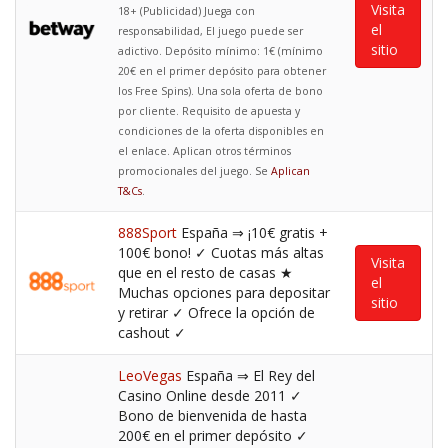
Visita
18+ (Publicidad) Juega con
el
responsabilidad, El juego puede ser
sitio
adictivo. Depósito mínimo: 1€ (mínimo
20€ en el primer depósito para obtener
los Free Spins). Una sola oferta de bono
por cliente. Requisito de apuesta y
condiciones de la oferta disponibles en
el enlace. Aplican otros términos
promocionales del juego. Se
Aplican
T&Cs
.
888Sport
España ⇒ ¡10€ gratis +
100€ bono! ✓ Cuotas más altas
Visita
que en el resto de casas ★
el
Muchas opciones para depositar
sitio
y retirar ✓ Ofrece la opción de
cashout ✓
LeoVegas
España ⇒ El Rey del
Casino Online desde 2011 ✓
Bono de bienvenida de hasta
200€ en el primer depósito ✓