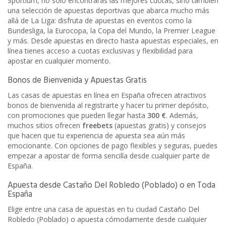
Sportium, no solo encontrarás las mejores cuotas, sino también
una selección de apuestas deportivas que abarca mucho más
allá de La Liga: disfruta de apuestas en eventos como la
Bundesliga, la Eurocopa, la Copa del Mundo, la Premier League
y más. Desde apuestas en directo hasta apuestas especiales, en
línea tienes acceso a cuotas exclusivas y flexibilidad para
apostar en cualquier momento.
Bonos de Bienvenida y Apuestas Gratis
Las casas de apuestas en línea en España ofrecen atractivos
bonos de bienvenida al registrarte y hacer tu primer depósito,
con promociones que pueden llegar hasta
300 €
. Además,
muchos sitios ofrecen
freebets
(apuestas gratis) y consejos
que hacen que tu experiencia de apuesta sea aún más
emocionante. Con opciones de pago flexibles y seguras, puedes
empezar a apostar de forma sencilla desde cualquier parte de
España.
Apuesta desde Castaño Del Robledo (Poblado) o en Toda
España
Elige entre una casa de apuestas en tu ciudad Castaño Del
Robledo (Poblado) o apuesta cómodamente desde cualquier