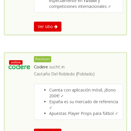
especialmente en
fútbol
y
competiciones internacionales ✓
Ver sitio
Premium
online
Codere
sucht in
Castaño Del Robledo (Poblado)
Cuenta con aplicación móvil, ¡Bono
200€! ✓
España es su mercado de referencia
✓
Apuestas Player Props para fútbol ✓