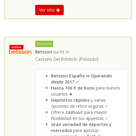
Ver sitio
Premium
online
Betsson
sucht in
Castaño Del Robledo (Poblado)
Betsson España ⇒ Operando
desde 2017
✓
Hasta 100 € de bono
para nuevos
usuarios ★
Depósitos rápidos
y varias
opciones de retiro seguras ✓
Ofrece
cashout
para mayor
flexibilidad en tus apuestas ✓
Gran variedad de deportes y
mercados
para apostar,