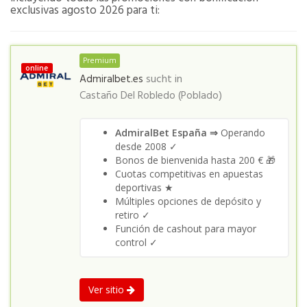
exclusivas agosto 2026 para ti:
Premium
online
Admiralbet.es
sucht in
Castaño Del Robledo (Poblado)
AdmiralBet España ⇒
Operando
desde 2008 ✓
Bonos de bienvenida hasta 200 € 🎁
Cuotas competitivas en apuestas
deportivas ★
Múltiples opciones de depósito y
retiro ✓
Función de cashout para mayor
control ✓
Ver sitio