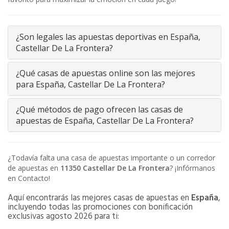
¿Son legales las apuestas deportivas en España,
Castellar De La Frontera?
¿Qué casas de apuestas online son las mejores
para España, Castellar De La Frontera?
¿Qué métodos de pago ofrecen las casas de
apuestas de España, Castellar De La Frontera?
¿Todavía falta una casa de apuestas importante o un corredor
de apuestas en
11350
Castellar De La Frontera
? ¡Infórmanos
en Contacto!
Aquí encontrarás las mejores casas de apuestas en
España
,
incluyendo todas las promociones con bonificación
exclusivas agosto 2026 para ti: