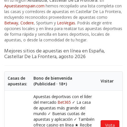
en tu región
Andalucia
,
Castellar De La Frontera
. En
Apuestasenspain.com
hemos recopilado una lista completa con
las casas y corredores de apuestas en Castellar De La Frontera,
incluyendo reconocidos proveedores de apuestas como
Betway
,
Codere
, Sportium y
LeoVegas
. Podrás elegir entre
opciones locales y en línea para realizar tus apuestas deportivas
de forma rápida y sencilla en bares deportivos, locales de
apuestas, o desde la comodidad de tu hogar.
Mejores sitios de apuestas en línea en España,
Castellar De La Frontera, agosto 2026
Casas de
Bono de bienvenida
Visitar
apuestas:
(Publicidad · 18+)
Apuestas deportivas con el líder
del mercado
Bet365
✓ La casa
de apuestas más grande del
mundo ✓ Buenas cuotas de
apuestas y aplicación ✓ También
ofrece casino en línea ★ Recibe
Visita