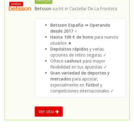
Premium
online
Betsson
sucht in
Castellar De La Frontera
Betsson España ⇒ Operando
desde 2017
✓
Hasta 100 € de bono
para nuevos
usuarios ★
Depósitos rápidos
y varias
opciones de retiro seguras ✓
Ofrece
cashout
para mayor
flexibilidad en tus apuestas ✓
Gran variedad de deportes y
mercados
para apostar,
especialmente en
fútbol
y
competiciones internacionales ✓
Ver sitio