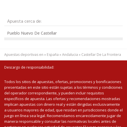
Apuesta cerca de:
Pueblo Nuevo De Castellar
Apuestas deportivas en
»
España
»
Andalucia
»
Castellar De La Frontera
Descargo de responsabilidad:
Todos los sitios de apuestas, ofertas, promociones y bonificaciones
presentadas en este sitio están sujetas a los términos y condiciones
del operador correspondiente, y pueden incluir requisitos
específicos de apuesta. Las ofertas y recomendaciones mostradas
implican apuestas con dinero real y están dirigidas exclusivamente
a usuarios mayores de edad, que residan en jurisdicciones donde el
juego en línea sea legal. Recomendamos encarecidamente jugar de
manera responsable y consultar las normativas locales antes de
participar en cualquier actividad de apuestas.El juego excesivo y las