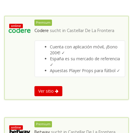
Premium
online
Codere
sucht in
Castellar De La Frontera
Cuenta con aplicación móvil, ¡Bono
200€! ✓
España es su mercado de referencia
✓
Apuestas Player Props para fútbol ✓
Ver sitio
Premium
online
Betway
sucht in
Castellar De La Frontera