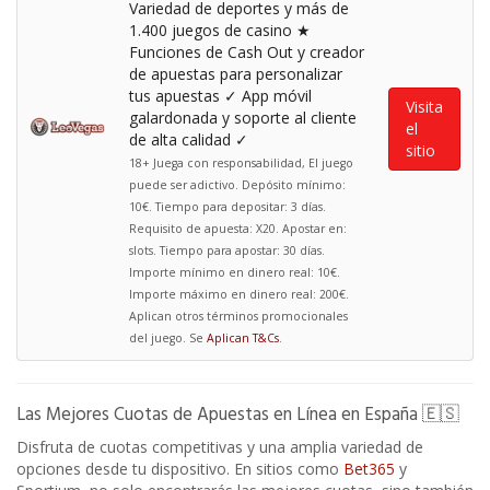
Variedad de deportes y más de
1.400 juegos de casino ★
Funciones de Cash Out y creador
de apuestas para personalizar
tus apuestas ✓ App móvil
Visita
galardonada y soporte al cliente
el
de alta calidad ✓
sitio
18+ Juega con responsabilidad, El juego
puede ser adictivo. Depósito mínimo:
10€. Tiempo para depositar: 3 días.
Requisito de apuesta: X20. Apostar en:
slots. Tiempo para apostar: 30 días.
Importe mínimo en dinero real: 10€.
Importe máximo en dinero real: 200€.
Aplican otros términos promocionales
del juego. Se
Aplican T&Cs
.
Las Mejores Cuotas de Apuestas en Línea en España 🇪🇸
Disfruta de cuotas competitivas y una amplia variedad de
opciones desde tu dispositivo. En sitios como
Bet365
y