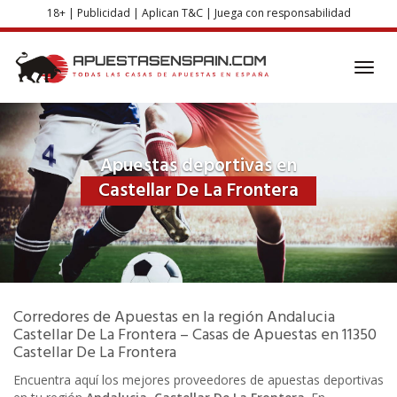
Skip
18+ | Publicidad | Aplican T&C | Juega con responsabilidad
to
main
content
Toggl
navig
Apuestas deportivas en
Castellar De La Frontera
Corredores de Apuestas
en la región
Andalucia
Castellar De La Frontera – Casas de Apuestas en
11350
Castellar De La Frontera
Encuentra aquí los mejores proveedores de apuestas deportivas