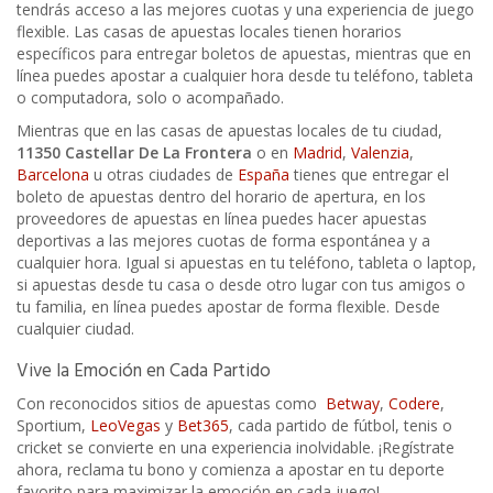
tendrás acceso a las mejores cuotas y una experiencia de juego
flexible. Las casas de apuestas locales tienen horarios
específicos para entregar boletos de apuestas, mientras que en
línea puedes apostar a cualquier hora desde tu teléfono, tableta
o computadora, solo o acompañado.
Mientras que en las casas de apuestas locales de tu ciudad,
11350
Castellar De La Frontera
o en
Madrid
,
Valenzia
,
Barcelona
u otras ciudades de
España
tienes que entregar el
boleto de apuestas dentro del horario de apertura, en los
proveedores de apuestas en línea puedes hacer apuestas
deportivas a las mejores cuotas de forma espontánea y a
cualquier hora. Igual si apuestas en tu teléfono, tableta o laptop,
si apuestas desde tu casa o desde otro lugar con tus amigos o
tu familia, en línea puedes apostar de forma flexible. Desde
cualquier ciudad.
Vive la Emoción en Cada Partido
Con reconocidos sitios de apuestas como
Betway
,
Codere
,
Sportium,
LeoVegas
y
Bet365
, cada partido de fútbol, tenis o
cricket se convierte en una experiencia inolvidable. ¡Regístrate
ahora, reclama tu bono y comienza a apostar en tu deporte
favorito para maximizar la emoción en cada juego!