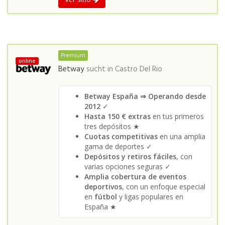
Premium
online
Betway
sucht in
Castro Del Rio
Betway España ⇒ Operando desde
2012
✓
Hasta 150 € extras
en tus primeros
tres depósitos ★
Cuotas competitivas
en una amplia
gama de deportes ✓
Depósitos y retiros fáciles
, con
varias opciones seguras ✓
Amplia cobertura de eventos
deportivos
, con un enfoque especial
en
fútbol
y ligas populares en
España ★