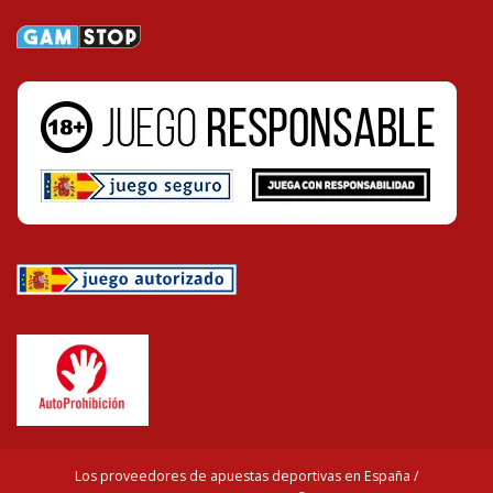
Los proveedores de apuestas deportivas en España /