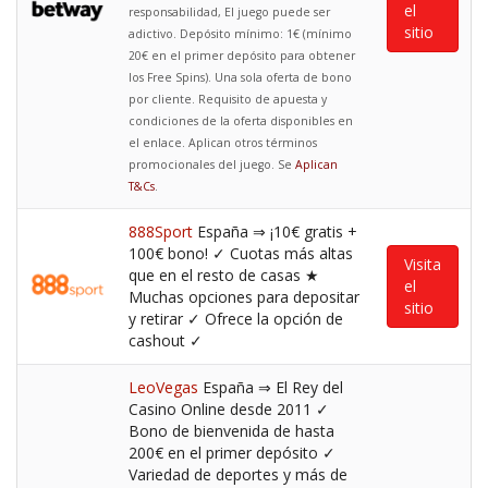
el
responsabilidad, El juego puede ser
sitio
adictivo. Depósito mínimo: 1€ (mínimo
20€ en el primer depósito para obtener
los Free Spins). Una sola oferta de bono
por cliente. Requisito de apuesta y
condiciones de la oferta disponibles en
el enlace. Aplican otros términos
promocionales del juego. Se
Aplican
T&Cs
.
888Sport
España ⇒ ¡10€ gratis +
100€ bono! ✓ Cuotas más altas
Visita
que en el resto de casas ★
el
Muchas opciones para depositar
sitio
y retirar ✓ Ofrece la opción de
cashout ✓
LeoVegas
España ⇒ El Rey del
Casino Online desde 2011 ✓
Bono de bienvenida de hasta
200€ en el primer depósito ✓
Variedad de deportes y más de