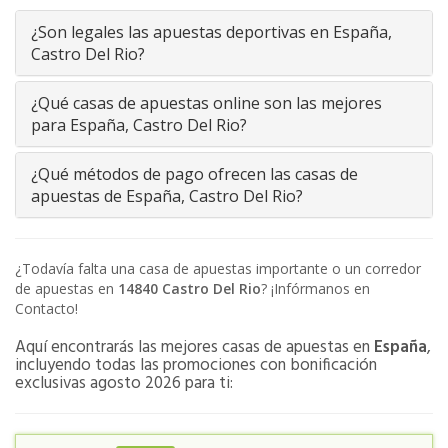
¿Son legales las apuestas deportivas en España,
Castro Del Rio?
¿Qué casas de apuestas online son las mejores
para España, Castro Del Rio?
¿Qué métodos de pago ofrecen las casas de
apuestas de España, Castro Del Rio?
¿Todavía falta una casa de apuestas importante o un corredor
de apuestas en
14840
Castro Del Rio
? ¡Infórmanos en
Contacto!
Aquí encontrarás las mejores casas de apuestas en
España
,
incluyendo todas las promociones con bonificación
exclusivas agosto 2026 para ti: