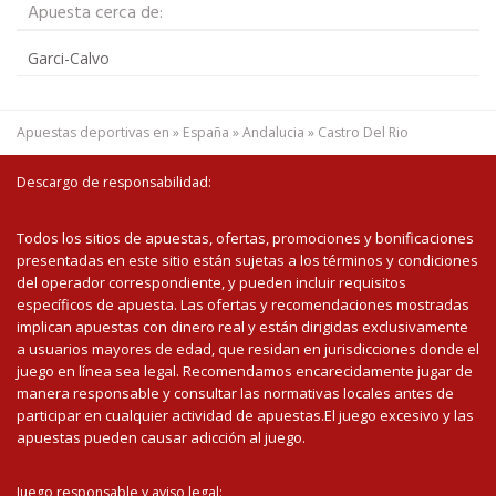
Apuesta cerca de:
Garci-Calvo
Apuestas deportivas en
»
España
»
Andalucia
»
Castro Del Rio
Descargo de responsabilidad:
Todos los sitios de apuestas, ofertas, promociones y bonificaciones
presentadas en este sitio están sujetas a los términos y condiciones
del operador correspondiente, y pueden incluir requisitos
específicos de apuesta. Las ofertas y recomendaciones mostradas
implican apuestas con dinero real y están dirigidas exclusivamente
a usuarios mayores de edad, que residan en jurisdicciones donde el
juego en línea sea legal. Recomendamos encarecidamente jugar de
manera responsable y consultar las normativas locales antes de
participar en cualquier actividad de apuestas.El juego excesivo y las
apuestas pueden causar adicción al juego.
Juego responsable y aviso legal: