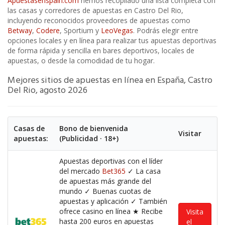
Apuestasenspain.com
hemos recopilado una lista completa con
las casas y corredores de apuestas en Castro Del Rio,
incluyendo reconocidos proveedores de apuestas como
Betway
,
Codere
, Sportium y
LeoVegas
. Podrás elegir entre
opciones locales y en línea para realizar tus apuestas deportivas
de forma rápida y sencilla en bares deportivos, locales de
apuestas, o desde la comodidad de tu hogar.
Mejores sitios de apuestas en línea en España, Castro
Del Rio, agosto 2026
Casas de
Bono de bienvenida
Visitar
apuestas:
(Publicidad · 18+)
Apuestas deportivas con el líder
del mercado
Bet365
✓ La casa
de apuestas más grande del
mundo ✓ Buenas cuotas de
apuestas y aplicación ✓ También
ofrece casino en línea ★ Recibe
Visita
hasta 200 euros en apuestas
el