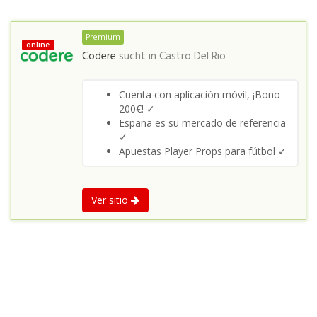
Premium
online
Codere
sucht in
Castro Del Rio
Cuenta con aplicación móvil, ¡Bono
200€! ✓
España es su mercado de referencia
✓
Apuestas Player Props para fútbol ✓
Ver sitio