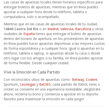
Las casas de apuestas locales tienen horarios específicos para
entregar boletos de apuestas, mientras que en línea puedes
apostar a cualquier hora desde tu teléfono, tableta o
computadora, solo o acompañado.
Mientras que en las casas de apuestas locales de tu ciudad,
14840
Castro Del Rio
o en
Madrid
,
Valenzia
,
Barcelona
u otras
ciudades de
España
tienes que entregar el boleto de apuestas
dentro del horario de apertura, en los proveedores de apuestas
en línea puedes hacer apuestas deportivas a las mejores cuotas
de forma espontánea y a cualquier hora. Igual si apuestas en tu
teléfono, tableta o laptop, si apuestas desde tu casa o desde
otro lugar con tus amigos o tu familia, en línea puedes apostar
de forma flexible. Desde cualquier ciudad.
Vive la Emoción en Cada Partido
Con reconocidos sitios de apuestas como
Betway
,
Codere
,
Sportium,
LeoVegas
y
Bet365
, cada partido de fútbol, tenis o
cricket se convierte en una experiencia inolvidable. ¡Regístrate
ahora, reclama tu bono y comienza a apostar en tu deporte
favorito para maximizar la emoción en cada juego!