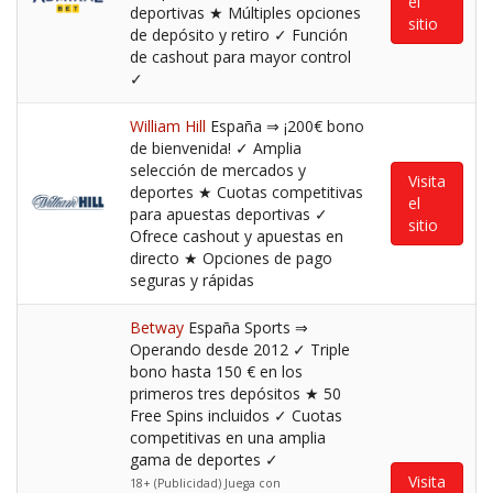
el
deportivas ★ Múltiples opciones
sitio
de depósito y retiro ✓ Función
de cashout para mayor control
✓
William Hill
España ⇒ ¡200€ bono
de bienvenida! ✓ Amplia
selección de mercados y
Visita
deportes ★ Cuotas competitivas
el
para apuestas deportivas ✓
sitio
Ofrece cashout y apuestas en
directo ★ Opciones de pago
seguras y rápidas
Betway
España Sports ⇒
Operando desde 2012 ✓ Triple
bono hasta 150 € en los
primeros tres depósitos ★ 50
Free Spins incluidos ✓ Cuotas
competitivas en una amplia
gama de deportes ✓
Visita
18+ (Publicidad) Juega con