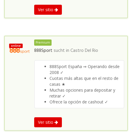
Ver sitio
Premium
online
888Sport
sucht in
Castro Del Rio
888Sport España ⇒ Operando desde
2008 ✓
Cuotas más altas que en el resto de
casas ★
Muchas opciones para depositar y
retirar ✓
Ofrece la opción de cashout ✓
Ver sitio