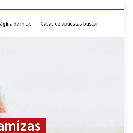
ágina de inicio
Casas de apuestas buscar
amizas