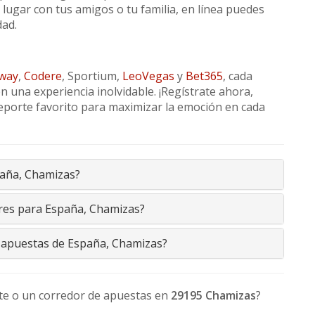
 lugar con tus amigos o tu familia, en línea puedes
dad.
way
,
Codere
, Sportium,
LeoVegas
y
Bet365
, cada
en una experiencia inolvidable. ¡Regístrate ahora,
eporte favorito para maximizar la emoción en cada
paña, Chamizas?
ores para España, Chamizas?
 apuestas de España, Chamizas?
te o un corredor de apuestas en
29195
Chamizas
?