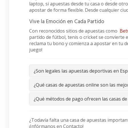
laptop, si apuestas desde tu casa o desde otro
apostar de forma flexible. Desde cualquier ciu
Vive la Emoción en Cada Partido
Con reconocidos sitios de apuestas como
Bet
partido de fútbol, tenis o cricket se convierte 
reclama tu bono y comienza a apostar en tu d
juego!
¿Son legales las apuestas deportivas en Es
¿Qué casas de apuestas online son las mej
¿Qué métodos de pago ofrecen las casas de
¿Todavía falta una casa de apuestas importan
¡Infórmanos en Contacto!