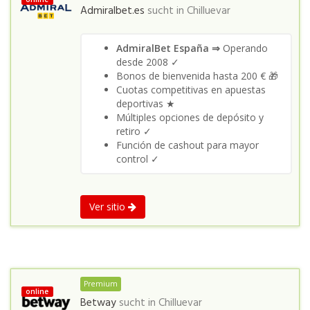
Admiralbet.es
sucht in
Chilluevar
AdmiralBet España ⇒
Operando
desde 2008 ✓
Bonos de bienvenida hasta 200 € 🎁
Cuotas competitivas en apuestas
deportivas ★
Múltiples opciones de depósito y
retiro ✓
Función de cashout para mayor
control ✓
Ver sitio
Premium
online
Betway
sucht in
Chilluevar