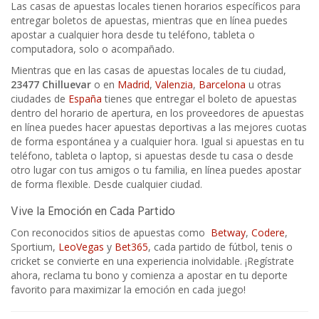
Las casas de apuestas locales tienen horarios específicos para
entregar boletos de apuestas, mientras que en línea puedes
apostar a cualquier hora desde tu teléfono, tableta o
computadora, solo o acompañado.
Mientras que en las casas de apuestas locales de tu ciudad,
23477
Chilluevar
o en
Madrid
,
Valenzia
,
Barcelona
u otras
ciudades de
España
tienes que entregar el boleto de apuestas
dentro del horario de apertura, en los proveedores de apuestas
en línea puedes hacer apuestas deportivas a las mejores cuotas
de forma espontánea y a cualquier hora. Igual si apuestas en tu
teléfono, tableta o laptop, si apuestas desde tu casa o desde
otro lugar con tus amigos o tu familia, en línea puedes apostar
de forma flexible. Desde cualquier ciudad.
Vive la Emoción en Cada Partido
Con reconocidos sitios de apuestas como
Betway
,
Codere
,
Sportium,
LeoVegas
y
Bet365
, cada partido de fútbol, tenis o
cricket se convierte en una experiencia inolvidable. ¡Regístrate
ahora, reclama tu bono y comienza a apostar en tu deporte
favorito para maximizar la emoción en cada juego!