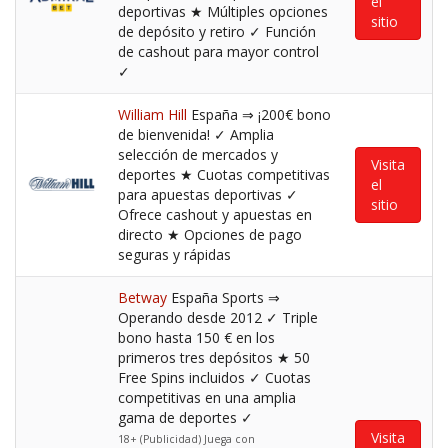
el
deportivas ★ Múltiples opciones
sitio
de depósito y retiro ✓ Función
de cashout para mayor control
✓
William Hill
España ⇒ ¡200€ bono
de bienvenida! ✓ Amplia
selección de mercados y
Visita
deportes ★ Cuotas competitivas
el
para apuestas deportivas ✓
sitio
Ofrece cashout y apuestas en
directo ★ Opciones de pago
seguras y rápidas
Betway
España Sports ⇒
Operando desde 2012 ✓ Triple
bono hasta 150 € en los
primeros tres depósitos ★ 50
Free Spins incluidos ✓ Cuotas
competitivas en una amplia
gama de deportes ✓
Visita
18+ (Publicidad) Juega con