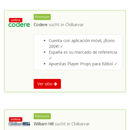
Premium
online
Codere
sucht in
Chilluevar
Cuenta con aplicación móvil, ¡Bono
200€! ✓
España es su mercado de referencia
✓
Apuestas Player Props para fútbol ✓
Ver sitio
Premium
online
William Hill
sucht in
Chilluevar