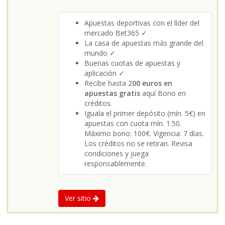
Apuestas deportivas con el líder del
mercado Bet365 ✓
La casa de apuestas más grande del
mundo ✓
Buenas cuotas de apuestas y
aplicación ✓
Recibe hasta 2
00 euros en
apuestas gratis
aquí Bono en
créditos.
Iguala el primer depósito (mín. 5€) en
apuestas con cuota mín. 1.50.
Máximo bono: 100€. Vigencia: 7 días.
Los créditos no se retiran. Revisa
condiciones y juega
responsablemente.
Ver sitio