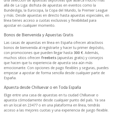
una selección de apuestas deportivas que abarca mucho más
allá de La Liga: disfruta de apuestas en eventos como la
Bundesliga, la Eurocopa, la Copa del Mundo, la Premier League
y más. Desde apuestas en directo hasta apuestas especiales, en
línea tienes acceso a cuotas exclusivas y flexibilidad para
apostar en cualquier momento.
Bonos de Bienvenida y Apuestas Gratis
Las casas de apuestas en línea en España ofrecen atractivos
bonos de bienvenida al registrarte y hacer tu primer depósito,
con promociones que pueden llegar hasta
300 €
. Además,
muchos sitios ofrecen
freebets
(apuestas gratis) y consejos
que hacen que tu experiencia de apuesta sea aún más
emocionante. Con opciones de pago flexibles y seguras, puedes
empezar a apostar de forma sencilla desde cualquier parte de
España.
Apuesta desde Chilluevar o en Toda España
Elige entre una casa de apuestas en tu ciudad Chilluevar o
apuesta cómodamente desde cualquier punto del país. Ya sea
en un local en 23477 o en una plataforma en línea, tendrás
acceso a las mejores cuotas y una experiencia de juego flexible.