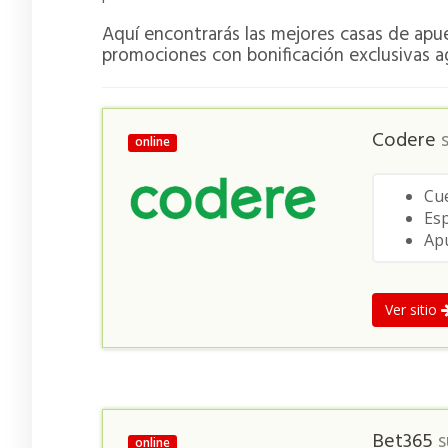
Aquí encontrarás las mejores casas de ap
promociones con bonificación exclusivas a
Codere
online
Cue
Esp
Apu
Ver sitio
Bet365
s
online