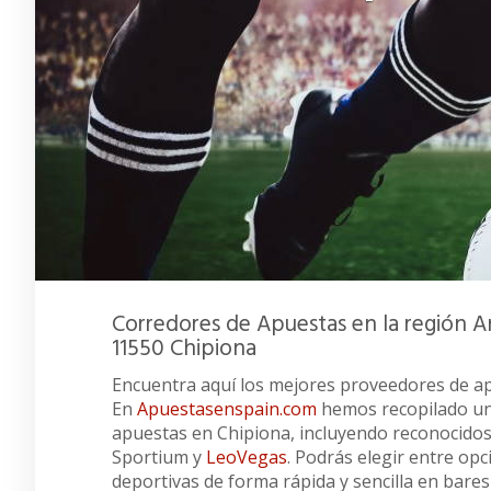
Corredores de Apuestas
en la región
A
11550
Chipiona
Encuentra aquí los mejores proveedores de a
En
Apuestasenspain.com
hemos recopilado una
apuestas en Chipiona, incluyendo reconocid
Sportium y
LeoVegas
. Podrás elegir entre opc
deportivas de forma rápida y sencilla en bares