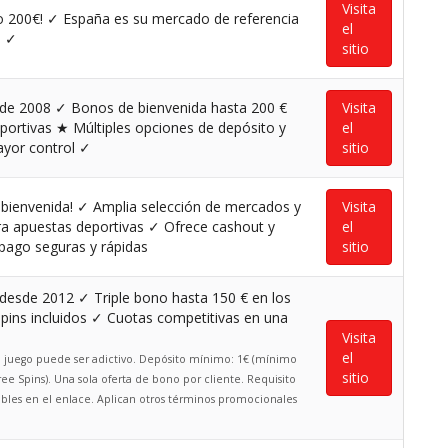
Visita
o 200€! ✓ España es su mercado de referencia
el
l ✓
sitio
e 2008 ✓ Bonos de bienvenida hasta 200 €
Visita
portivas ★ Múltiples opciones de depósito y
el
ayor control ✓
sitio
bienvenida! ✓ Amplia selección de mercados y
Visita
a apuestas deportivas ✓ Ofrece cashout y
el
pago seguras y rápidas
sitio
esde 2012 ✓ Triple bono hasta 150 € en los
pins incluidos ✓ Cuotas competitivas en una
Visita
el
El juego puede ser adictivo. Depósito mínimo: 1€ (mínimo
sitio
ee Spins). Una sola oferta de bono por cliente. Requisito
ibles en el enlace. Aplican otros términos promocionales