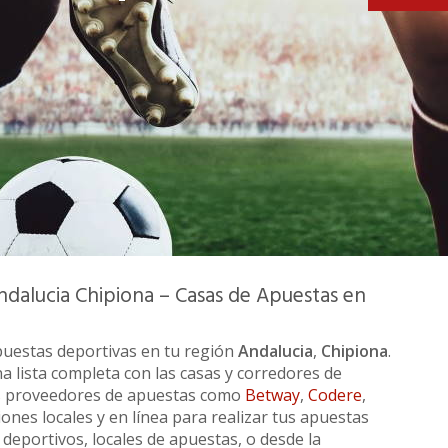
ndalucia
Chipiona – Casas de Apuestas en
puestas deportivas en tu región
Andalucia
,
Chipiona
.
 lista completa con las casas y corredores de
os proveedores de apuestas como
Betway
,
Codere
,
iones locales y en línea para realizar tus apuestas
 deportivos, locales de apuestas, o desde la