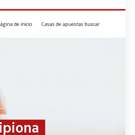
ágina de inicio
Casas de apuestas buscar
ipiona