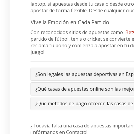
laptop, si apuestas desde tu casa o desde otro
apostar de forma flexible. Desde cualquier ciu
Vive la Emoción en Cada Partido
Con reconocidos sitios de apuestas como
Bet
partido de fútbol, tenis o cricket se convierte 
reclama tu bono y comienza a apostar en tu d
juego!
¿Son legales las apuestas deportivas en Es
¿Qué casas de apuestas online son las mejo
¿Qué métodos de pago ofrecen las casas de
¿Todavía falta una casa de apuestas importan
¡Infórmanos en Contacto!