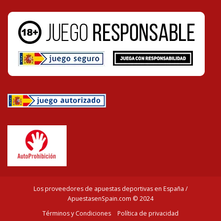
Los proveedores de apuestas deportivas en España /
ApuestasenSpain.com © 2024
Términos y Condiciones
Política de privacidad