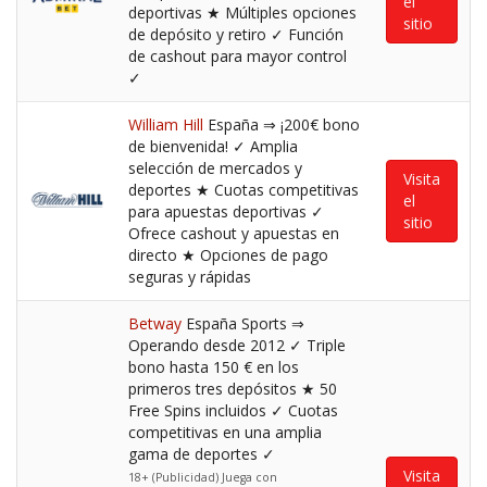
el
deportivas ★ Múltiples opciones
sitio
de depósito y retiro ✓ Función
de cashout para mayor control
✓
William Hill
España ⇒ ¡200€ bono
de bienvenida! ✓ Amplia
selección de mercados y
Visita
deportes ★ Cuotas competitivas
el
para apuestas deportivas ✓
sitio
Ofrece cashout y apuestas en
directo ★ Opciones de pago
seguras y rápidas
Betway
España Sports ⇒
Operando desde 2012 ✓ Triple
bono hasta 150 € en los
primeros tres depósitos ★ 50
Free Spins incluidos ✓ Cuotas
competitivas en una amplia
gama de deportes ✓
Visita
18+ (Publicidad) Juega con