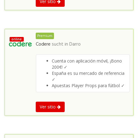
Ver sitio
Premium
online
Codere
sucht in
Darro
Cuenta con aplicación móvil, ¡Bono
200€! ✓
España es su mercado de referencia
✓
Apuestas Player Props para fútbol ✓
Ver sitio