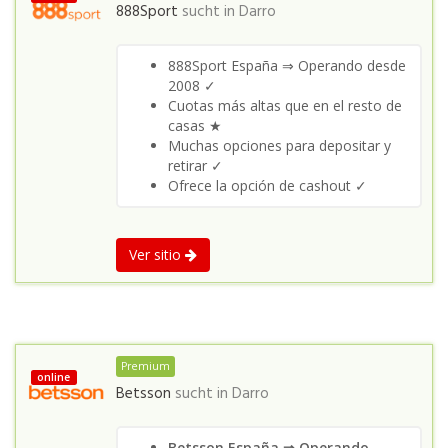
888Sport
sucht in
Darro
888Sport España ⇒ Operando desde
2008 ✓
Cuotas más altas que en el resto de
casas ★
Muchas opciones para depositar y
retirar ✓
Ofrece la opción de cashout ✓
Ver sitio
Premium
online
Betsson
sucht in
Darro
Betsson España ⇒ Operando