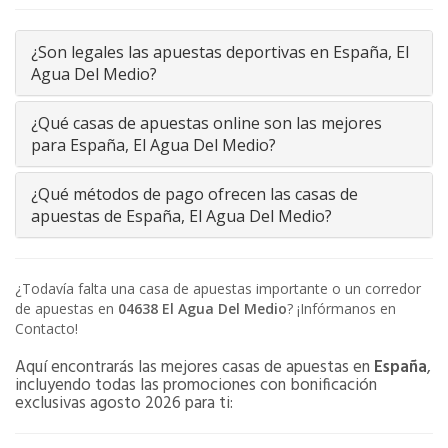
¿Son legales las apuestas deportivas en España, El
Agua Del Medio?
¿Qué casas de apuestas online son las mejores
para España, El Agua Del Medio?
¿Qué métodos de pago ofrecen las casas de
apuestas de España, El Agua Del Medio?
¿Todavía falta una casa de apuestas importante o un corredor
de apuestas en
04638
El Agua Del Medio
? ¡Infórmanos en
Contacto!
Aquí encontrarás las mejores casas de apuestas en
España
,
incluyendo todas las promociones con bonificación
exclusivas agosto 2026 para ti: