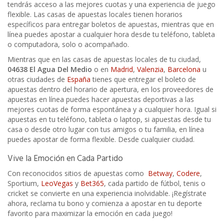
tendrás acceso a las mejores cuotas y una experiencia de juego
flexible. Las casas de apuestas locales tienen horarios
específicos para entregar boletos de apuestas, mientras que en
línea puedes apostar a cualquier hora desde tu teléfono, tableta
o computadora, solo o acompañado.
Mientras que en las casas de apuestas locales de tu ciudad,
04638
El Agua Del Medio
o en
Madrid
,
Valenzia
,
Barcelona
u
otras ciudades de
España
tienes que entregar el boleto de
apuestas dentro del horario de apertura, en los proveedores de
apuestas en línea puedes hacer apuestas deportivas a las
mejores cuotas de forma espontánea y a cualquier hora. Igual si
apuestas en tu teléfono, tableta o laptop, si apuestas desde tu
casa o desde otro lugar con tus amigos o tu familia, en línea
puedes apostar de forma flexible. Desde cualquier ciudad.
Vive la Emoción en Cada Partido
Con reconocidos sitios de apuestas como
Betway
,
Codere
,
Sportium,
LeoVegas
y
Bet365
, cada partido de fútbol, tenis o
cricket se convierte en una experiencia inolvidable. ¡Regístrate
ahora, reclama tu bono y comienza a apostar en tu deporte
favorito para maximizar la emoción en cada juego!