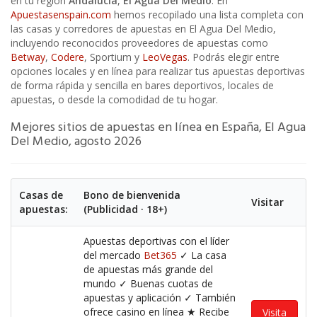
en tu región
Andalucia
,
El Agua Del Medio
. En
Apuestasenspain.com
hemos recopilado una lista completa con
las casas y corredores de apuestas en El Agua Del Medio,
incluyendo reconocidos proveedores de apuestas como
Betway
,
Codere
, Sportium y
LeoVegas
. Podrás elegir entre
opciones locales y en línea para realizar tus apuestas deportivas
de forma rápida y sencilla en bares deportivos, locales de
apuestas, o desde la comodidad de tu hogar.
Mejores sitios de apuestas en línea en España, El Agua
Del Medio, agosto 2026
Casas de
Bono de bienvenida
Visitar
apuestas:
(Publicidad · 18+)
Apuestas deportivas con el líder
del mercado
Bet365
✓ La casa
de apuestas más grande del
mundo ✓ Buenas cuotas de
apuestas y aplicación ✓ También
ofrece casino en línea ★ Recibe
Visita