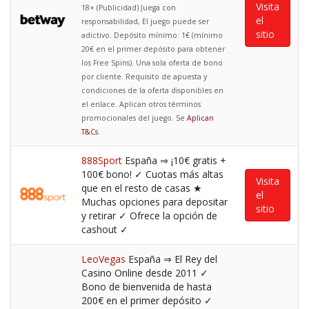
Visita
18+ (Publicidad) Juega con
el
responsabilidad, El juego puede ser
sitio
adictivo. Depósito mínimo: 1€ (mínimo
20€ en el primer depósito para obtener
los Free Spins). Una sola oferta de bono
por cliente. Requisito de apuesta y
condiciones de la oferta disponibles en
el enlace. Aplican otros términos
promocionales del juego. Se
Aplican
T&Cs
.
888Sport
España ⇒ ¡10€ gratis +
100€ bono! ✓ Cuotas más altas
Visita
que en el resto de casas ★
el
Muchas opciones para depositar
sitio
y retirar ✓ Ofrece la opción de
cashout ✓
LeoVegas
España ⇒ El Rey del
Casino Online desde 2011 ✓
Bono de bienvenida de hasta
200€ en el primer depósito ✓