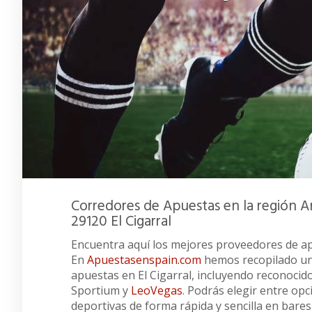
Corredores de Apuestas
en la región
A
29120
El Cigarral
Encuentra aquí los mejores proveedores de a
En
Apuestasenspain.com
hemos recopilado una
apuestas en El Cigarral, incluyendo reconoc
Sportium y
LeoVegas
. Podrás elegir entre opc
deportivas de forma rápida y sencilla en bares