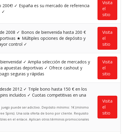
Visita
o 200€! ✓ España es su mercado de referencia
el
l ✓
sitio
e 2008 ✓ Bonos de bienvenida hasta 200 €
Visita
portivas ★ Múltiples opciones de depósito y
el
ayor control ✓
sitio
bienvenida! ✓ Amplia selección de mercados y
Visita
a apuestas deportivas ✓ Ofrece cashout y
el
pago seguras y rápidas
sitio
esde 2012 ✓ Triple bono hasta 150 € en los
pins incluidos ✓ Cuotas competitivas en una
Visita
el
El juego puede ser adictivo. Depósito mínimo: 1€ (mínimo
sitio
ee Spins). Una sola oferta de bono por cliente. Requisito
ibles en el enlace. Aplican otros términos promocionales