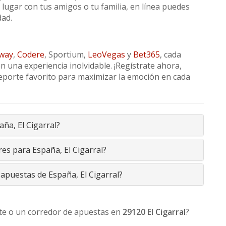
 lugar con tus amigos o tu familia, en línea puedes
dad.
way
,
Codere
, Sportium,
LeoVegas
y
Bet365
, cada
en una experiencia inolvidable. ¡Regístrate ahora,
eporte favorito para maximizar la emoción en cada
ña, El Cigarral?
es para España, El Cigarral?
apuestas de España, El Cigarral?
te o un corredor de apuestas en
29120
El Cigarral
?