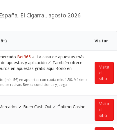
España, El Cigarral, agosto 2026
18+)
Visitar
l mercado
Bet365
✓ La casa de apuestas más
de apuestas y aplicación ✓ También ofrece
Visita
euros en apuestas gratis aquí Bono en
el
sitio
to (mín. 5€) en apuestas con cuota mín. 1.50. Máximo
 no se retiran. Revisa condiciones y juega
Visita
 Mercados ✓ Buen Cash Out ✓ Óptimo Casino
el
sitio