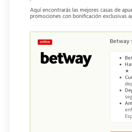
Aquí encontrarás las mejores casas de ap
promociones con bonificación exclusivas a
Betway
online
Be
Ha
★
Cu
de
Dep
se
Am
en
Es