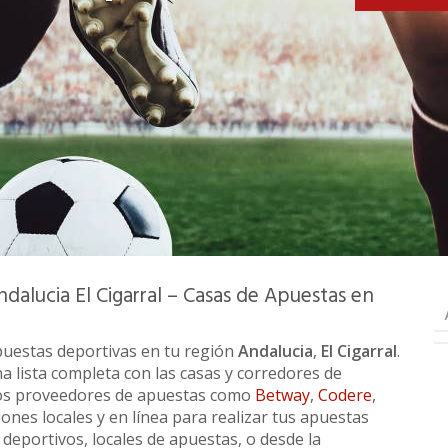
ndalucia
El Cigarral – Casas de Apuestas en
puestas deportivas en tu región
Andalucia
,
El Cigarral
.
 lista completa con las casas y corredores de
idos proveedores de apuestas como
Betway
,
Codere
,
iones locales y en línea para realizar tus apuestas
 deportivos, locales de apuestas, o desde la