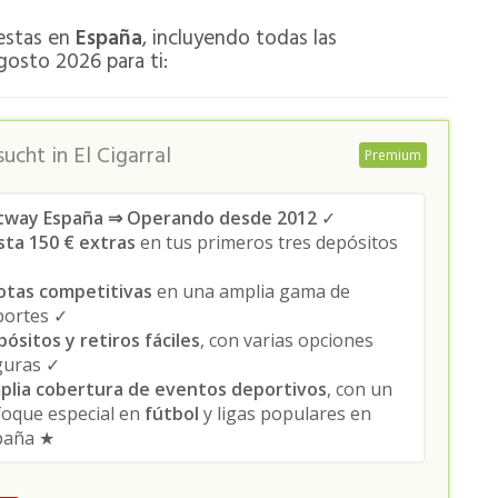
uestas en
España
, incluyendo todas las
gosto 2026 para ti:
sucht in
El Cigarral
Premium
tway España ⇒ Operando desde 2012
✓
sta 150 € extras
en tus primeros tres depósitos
otas competitivas
en una amplia gama de
portes ✓
ósitos y retiros fáciles
, con varias opciones
guras ✓
plia cobertura de eventos deportivos
, con un
foque especial en
fútbol
y ligas populares en
paña ★