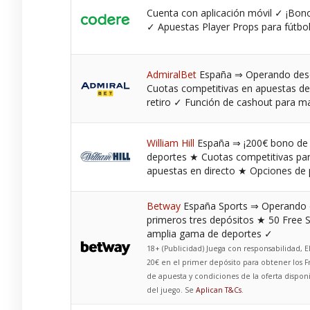
Cuenta con aplicación móvil ✓ ¡Bon
✓ Apuestas Player Props para fútbo
AdmiralBet
España ⇒ Operando desd
Cuotas competitivas en apuestas de
retiro ✓ Función de cashout para m
William Hill
España ⇒ ¡200€ bono de 
deportes ★ Cuotas competitivas par
apuestas en directo ★ Opciones de 
Betway
España Sports ⇒ Operando d
primeros tres depósitos ★ 50 Free S
amplia gama de deportes ✓
18+ (Publicidad) Juega con responsabilidad, 
20€ en el primer depósito para obtener los Fr
de apuesta y condiciones de la oferta dispon
del juego. Se
Aplican T&Cs
.