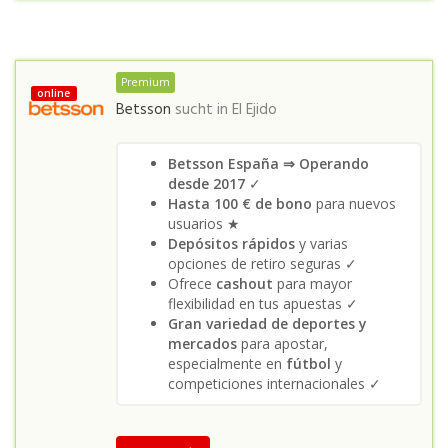
Premium
online
Betsson
sucht in
El Ejido
Betsson España ⇒ Operando
desde 2017
✓
Hasta 100 € de bono
para nuevos
usuarios ★
Depósitos rápidos
y varias
opciones de retiro seguras ✓
Ofrece
cashout
para mayor
flexibilidad en tus apuestas ✓
Gran variedad de deportes y
mercados
para apostar,
especialmente en
fútbol
y
competiciones internacionales ✓