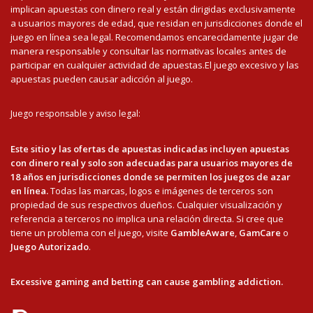
implican apuestas con dinero real y están dirigidas exclusivamente
a usuarios mayores de edad, que residan en jurisdicciones donde el
juego en línea sea legal. Recomendamos encarecidamente jugar de
manera responsable y consultar las normativas locales antes de
participar en cualquier actividad de apuestas.El juego excesivo y las
apuestas pueden causar adicción al juego.
Juego responsable y aviso legal:
Este sitio y las ofertas de apuestas indicadas incluyen apuestas
con dinero real y solo son adecuadas para usuarios mayores de
18 años en jurisdicciones donde se permiten los juegos de azar
en línea.
Todas las marcas, logos e imágenes de terceros son
propiedad de sus respectivos dueños. Cualquier visualización y
referencia a terceros no implica una relación directa. Si cree que
tiene un problema con el juego, visite
GambleAware
,
GamCare
o
Juego Autorizado
.
Excessive gaming and betting can cause gambling addiction.