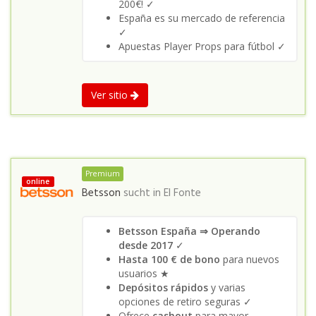
200€! ✓
España es su mercado de referencia
✓
Apuestas Player Props para fútbol ✓
Ver sitio
Premium
online
Betsson
sucht in
El Fonte
Betsson España ⇒ Operando
desde 2017
✓
Hasta 100 € de bono
para nuevos
usuarios ★
Depósitos rápidos
y varias
opciones de retiro seguras ✓
Ofrece
cashout
para mayor