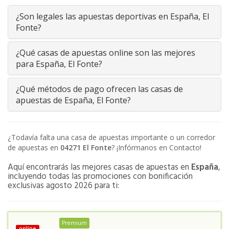
¿Son legales las apuestas deportivas en España, El
Fonte?
¿Qué casas de apuestas online son las mejores
para España, El Fonte?
¿Qué métodos de pago ofrecen las casas de
apuestas de España, El Fonte?
¿Todavía falta una casa de apuestas importante o un corredor
de apuestas en
04271
El Fonte
? ¡Infórmanos en Contacto!
Aquí encontrarás las mejores casas de apuestas en
España
,
incluyendo todas las promociones con bonificación
exclusivas agosto 2026 para ti:
Premium
online