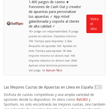
1.400 juegos de casino ★
Funciones de Cash Out y creador
de apuestas para personalizar
tus apuestas ✓ App móvil
Visita
galardonada y soporte al cliente
el
de alta calidad ✓
sitio
18+ Juega con responsabilidad, El juego
puede ser adictivo. Depósito mínimo:
10€. Tiempo para depositar: 3 días.
Requisito de apuesta: X20. Apostar en:
slots. Tiempo para apostar: 30 días.
Importe mínimo en dinero real: 10€.
Importe máximo en dinero real: 200€.
Aplican otros términos promocionales
del juego. Se
Aplican T&Cs
.
Las Mejores Cuotas de Apuestas en Línea en España 🇪🇸
Disfruta de cuotas competitivas y una amplia variedad de
opciones desde tu dispositivo. En sitios como
Bet365
y
Sportium, no solo encontrarás las mejores cuotas, sino también