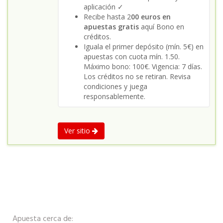
aplicación ✓
Recibe hasta 2
00 euros en
apuestas gratis
aquí Bono en
créditos.
Iguala el primer depósito (mín. 5€) en
apuestas con cuota mín. 1.50.
Máximo bono: 100€. Vigencia: 7 días.
Los créditos no se retiran. Revisa
condiciones y juega
responsablemente.
Ver sitio
Apuesta cerca de: