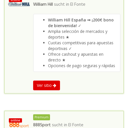
William Hill
sucht in
El Fonte
William Hill España ⇒ ¡200€ bono
de bienvenida!
✓
Amplia selección de mercados y
deportes ★
Cuotas competitivas para apuestas
deportivas ✓
Ofrece cashout y apuestas en
directo ★
Opciones de pago seguras y rápidas
Ver sitio
Premium
online
888Sport
sucht in
El Fonte