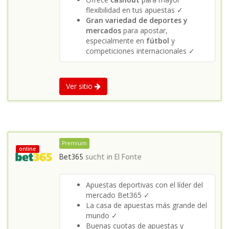
flexibilidad en tus apuestas ✓
Gran variedad de deportes y
mercados
para apostar,
especialmente en
fútbol
y
competiciones internacionales ✓
Ver sitio
Premium
online
Bet365
sucht in
El Fonte
Apuestas deportivas con el líder del
mercado Bet365 ✓
La casa de apuestas más grande del
mundo ✓
Buenas cuotas de apuestas y