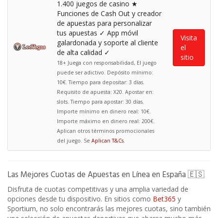
1.400 juegos de casino ★
Funciones de Cash Out y creador
de apuestas para personalizar
tus apuestas ✓ App móvil
Visita
galardonada y soporte al cliente
el
de alta calidad ✓
sitio
18+ Juega con responsabilidad, El juego
puede ser adictivo. Depósito mínimo:
10€. Tiempo para depositar: 3 días.
Requisito de apuesta: X20. Apostar en:
slots. Tiempo para apostar: 30 días.
Importe mínimo en dinero real: 10€.
Importe máximo en dinero real: 200€.
Aplican otros términos promocionales
del juego. Se
Aplican T&Cs
.
Las Mejores Cuotas de Apuestas en Línea en España 🇪🇸
Disfruta de cuotas competitivas y una amplia variedad de
opciones desde tu dispositivo. En sitios como
Bet365
y
Sportium, no solo encontrarás las mejores cuotas, sino también