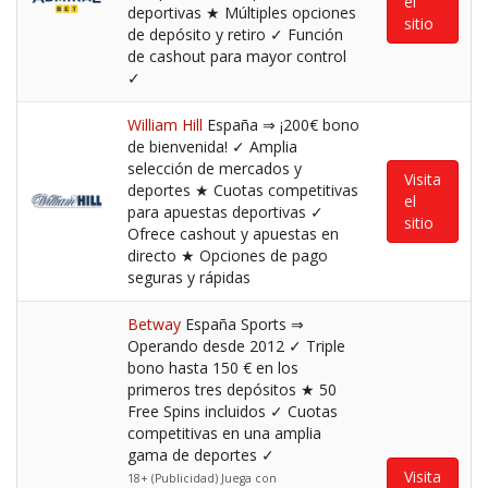
el
deportivas ★ Múltiples opciones
sitio
de depósito y retiro ✓ Función
de cashout para mayor control
✓
William Hill
España ⇒ ¡200€ bono
de bienvenida! ✓ Amplia
selección de mercados y
Visita
deportes ★ Cuotas competitivas
el
para apuestas deportivas ✓
sitio
Ofrece cashout y apuestas en
directo ★ Opciones de pago
seguras y rápidas
Betway
España Sports ⇒
Operando desde 2012 ✓ Triple
bono hasta 150 € en los
primeros tres depósitos ★ 50
Free Spins incluidos ✓ Cuotas
competitivas en una amplia
gama de deportes ✓
Visita
18+ (Publicidad) Juega con