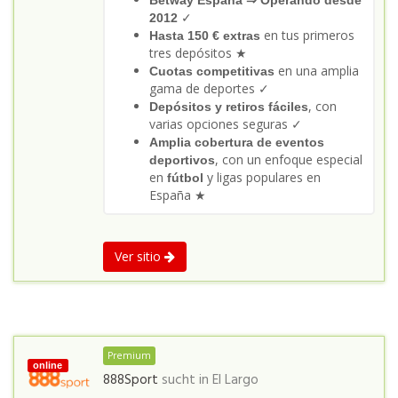
✓
2012
en tus primeros
Hasta 150 € extras
tres depósitos ★
en una amplia
Cuotas competitivas
gama de deportes ✓
, con
Depósitos y retiros fáciles
varias opciones seguras ✓
Amplia cobertura de eventos
, con un enfoque especial
deportivos
en
y ligas populares en
fútbol
España ★
Ver sitio
Premium
online
888Sport
sucht in
El Largo