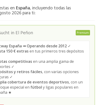
uestas en
España
, incluyendo todas las
gosto 2026 para ti:
sucht in
El Peñon
Premium
tway España ⇒ Operando desde 2012
✓
sta 150 € extras
en tus primeros tres depósitos
otas competitivas
en una amplia gama de
portes ✓
ósitos y retiros fáciles
, con varias opciones
guras ✓
plia cobertura de eventos deportivos
, con un
foque especial en
fútbol
y ligas populares en
paña ★