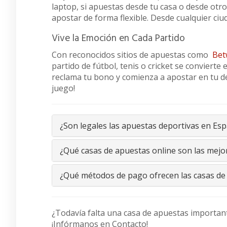
laptop, si apuestas desde tu casa o desde otro
apostar de forma flexible. Desde cualquier ciu
Vive la Emoción en Cada Partido
Con reconocidos sitios de apuestas como
Bet
partido de fútbol, tenis o cricket se convierte 
reclama tu bono y comienza a apostar en tu d
juego!
¿Son legales las apuestas deportivas en Es
¿Qué casas de apuestas online son las mejo
¿Qué métodos de pago ofrecen las casas de
¿Todavía falta una casa de apuestas importan
¡Infórmanos en Contacto!