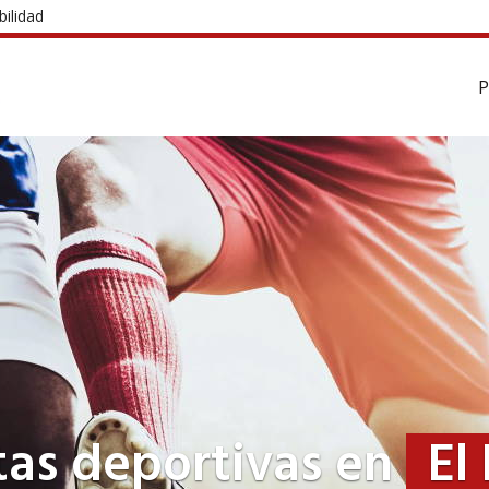
bilidad
P
as deportivas en
El