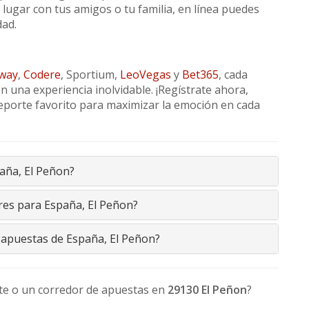
 lugar con tus amigos o tu familia, en línea puedes
dad.
way
,
Codere
, Sportium,
LeoVegas
y
Bet365
, cada
en una experiencia inolvidable. ¡Regístrate ahora,
eporte favorito para maximizar la emoción en cada
paña, El Peñon?
res para España, El Peñon?
 apuestas de España, El Peñon?
te o un corredor de apuestas en
29130
El Peñon
?