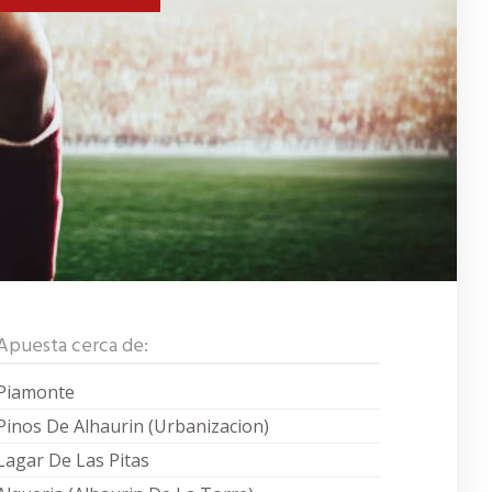
Apuesta cerca de:
Piamonte
Pinos De Alhaurin (Urbanizacion)
Lagar De Las Pitas