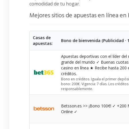
comodidad de tu hogar.
Mejores sitios de apuestas en línea en
Casas de
Bono de bienvenida (Publicidad · 
apuestas:
Apuestas deportivas con el líder de
grande del mundo ✓ Buenas cuotas 
casino en línea ★ Recibe hasta 200 
créditos.
Bono en créditos. Iguala el primer depósi
bono: 200€. Vigencia: 7 días. Los créditos
responsablemente.
Betsson.es >> ¡Bono 100€! ✓ +200
Online ✓