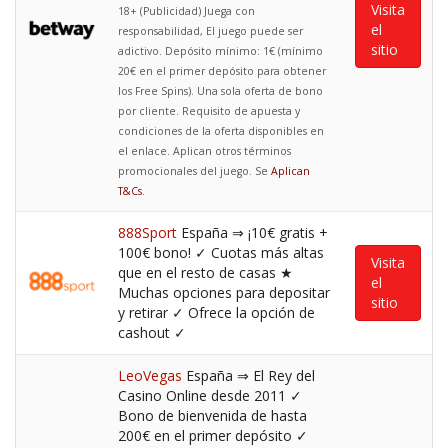
Visita
18+ (Publicidad) Juega con
el
responsabilidad, El juego puede ser
sitio
adictivo. Depósito mínimo: 1€ (mínimo
20€ en el primer depósito para obtener
los Free Spins). Una sola oferta de bono
por cliente. Requisito de apuesta y
condiciones de la oferta disponibles en
el enlace. Aplican otros términos
promocionales del juego. Se
Aplican
T&Cs
.
888Sport
España ⇒ ¡10€ gratis +
100€ bono! ✓ Cuotas más altas
Visita
que en el resto de casas ★
el
Muchas opciones para depositar
sitio
y retirar ✓ Ofrece la opción de
cashout ✓
LeoVegas
España ⇒ El Rey del
Casino Online desde 2011 ✓
Bono de bienvenida de hasta
200€ en el primer depósito ✓