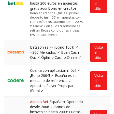
hasta 200 euros en apuestas
el
gratis aquí Bono en créditos.
sitio
Bono en créditos. Iguala el primer
depósito (mín. 5€) en apuestas con
cuota mín. 1.50. Máximo bono: 200€.
Vigencia: 7 días. Los créditos no se
retiran. Revisa condiciones y juega
responsablemente.
Betsson.es >> ¡Bono 100€! ✓
Visita
+200 Mercados ✓ Buen Cash
el
Out ✓ Óptimo Casino Online ✓
sitio
Cuenta con aplicación móvil ✓
¡Bono 200€! ✓ España es su
Visita
mercado de referencia ✓
el
Apuestas Player Props para
sitio
fútbol ✓
AdmiralBet
España ⇒ Operando
desde 2008 ✓ Bonos de
bienvenida hasta 200 € Cuotas