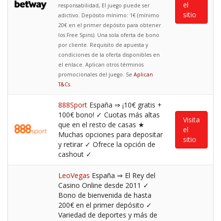
el
responsabilidad, El juego puede ser
sitio
adictivo. Depósito mínimo: 1€ (mínimo
20€ en el primer depósito para obtener
los Free Spins). Una sola oferta de bono
por cliente. Requisito de apuesta y
condiciones de la oferta disponibles en
el enlace. Aplican otros términos
promocionales del juego. Se
Aplican
T&Cs
.
888Sport
España ⇒ ¡10€ gratis +
100€ bono! ✓ Cuotas más altas
Visita
que en el resto de casas ★
el
Muchas opciones para depositar
sitio
y retirar ✓ Ofrece la opción de
cashout ✓
LeoVegas
España ⇒ El Rey del
Casino Online desde 2011 ✓
Bono de bienvenida de hasta
200€ en el primer depósito ✓
Variedad de deportes y más de