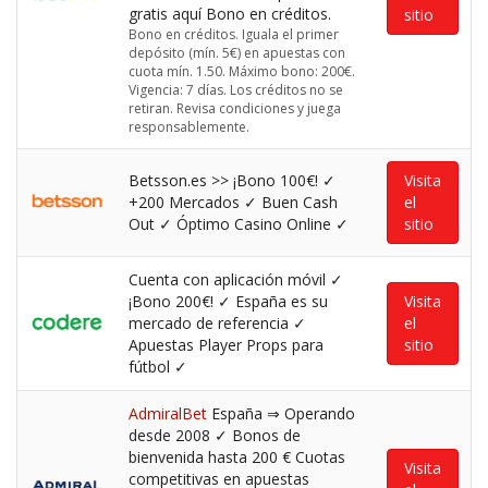
gratis aquí Bono en créditos.
sitio
Bono en créditos. Iguala el primer
depósito (mín. 5€) en apuestas con
cuota mín. 1.50. Máximo bono: 200€.
Vigencia: 7 días. Los créditos no se
retiran. Revisa condiciones y juega
responsablemente.
Betsson.es >> ¡Bono 100€! ✓
Visita
+200 Mercados ✓ Buen Cash
el
Out ✓ Óptimo Casino Online ✓
sitio
Cuenta con aplicación móvil ✓
¡Bono 200€! ✓ España es su
Visita
mercado de referencia ✓
el
Apuestas Player Props para
sitio
fútbol ✓
AdmiralBet
España ⇒ Operando
desde 2008 ✓ Bonos de
bienvenida hasta 200 € Cuotas
Visita
competitivas en apuestas