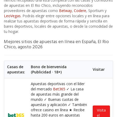
hemos recopilado una lista completa con las casas y corredores
de apuestas en El Rio Chico, incluyendo reconocidos
proveedores de apuestas como
Betway
,
Codere
, Sportium y
LeoVegas
. Podrás elegir entre opciones locales y en línea para
realizar tus apuestas deportivas de forma rápida y sencilla en
bares deportivos, locales de apuestas, o desde la comodidad de
tu hogar.
Mejores sitios de apuestas en línea en España, El Rio
Chico, agosto 2026
Casas de
Bono de bienvenida
Visitar
apuestas:
(Publicidad · 18+)
Apuestas deportivas con el líder
del mercado
Bet365
✓ La casa
de apuestas más grande del
mundo ✓ Buenas cuotas de
apuestas y aplicación ✓ También
ofrece casino en línea ★ Recibe
Visita
hasta 200 euros en apuestas
el