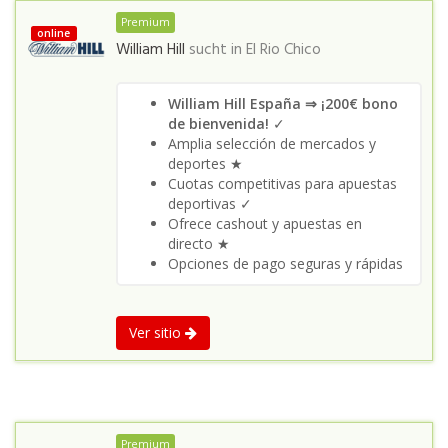
Premium
online
William Hill
sucht in
El Rio Chico
William Hill España ⇒ ¡200€ bono
de bienvenida!
✓
Amplia selección de mercados y
deportes ★
Cuotas competitivas para apuestas
deportivas ✓
Ofrece cashout y apuestas en
directo ★
Opciones de pago seguras y rápidas
Ver sitio
Premium