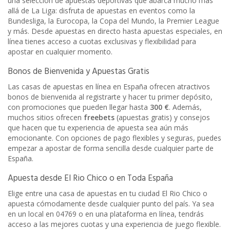
una selección de apuestas deportivas que abarca mucho más
allá de La Liga: disfruta de apuestas en eventos como la
Bundesliga, la Eurocopa, la Copa del Mundo, la Premier League
y más. Desde apuestas en directo hasta apuestas especiales, en
línea tienes acceso a cuotas exclusivas y flexibilidad para
apostar en cualquier momento.
Bonos de Bienvenida y Apuestas Gratis
Las casas de apuestas en línea en España ofrecen atractivos
bonos de bienvenida al registrarte y hacer tu primer depósito,
con promociones que pueden llegar hasta
300 €
. Además,
muchos sitios ofrecen
freebets
(apuestas gratis) y consejos
que hacen que tu experiencia de apuesta sea aún más
emocionante. Con opciones de pago flexibles y seguras, puedes
empezar a apostar de forma sencilla desde cualquier parte de
España.
Apuesta desde El Rio Chico o en Toda España
Elige entre una casa de apuestas en tu ciudad El Rio Chico o
apuesta cómodamente desde cualquier punto del país. Ya sea
en un local en 04769 o en una plataforma en línea, tendrás
acceso a las mejores cuotas y una experiencia de juego flexible.