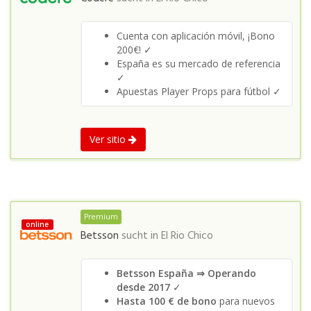
Cuenta con aplicación móvil, ¡Bono
200€! ✓
España es su mercado de referencia
✓
Apuestas Player Props para fútbol ✓
Ver sitio
Premium
online
Betsson
sucht in
El Rio Chico
Betsson España ⇒ Operando
desde 2017
✓
Hasta 100 € de bono
para nuevos