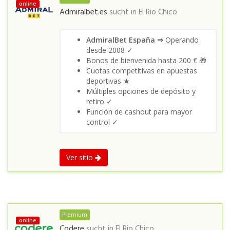
online
Admiralbet.es
sucht in
El Rio Chico
AdmiralBet España ⇒
Operando
desde 2008 ✓
Bonos de bienvenida hasta 200 € 🎁
Cuotas competitivas en apuestas
deportivas ★
Múltiples opciones de depósito y
retiro ✓
Función de cashout para mayor
control ✓
Ver sitio
Premium
online
Codere
sucht in
El Rio Chico