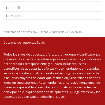
La Lomilla
La Mojonera
Apuestas deportivas en
»
España
»
Andalucia
»
El Solanillo
Descargo de responsabilidad:
Todos los sitios de apuestas, ofertas, promociones y bonificaciones
presentadas en este sitio están sujetas a los términos y condiciones
del operador correspondiente, y pueden incluir requisitos
específicos de apuesta. Las ofertas y recomendaciones mostradas
implican apuestas con dinero real y están dirigidas exclusivamente
a usuarios mayores de edad, que residan en jurisdicciones donde el
juego en línea sea legal. Recomendamos encarecidamente jugar de
manera responsable y consultar las normativas locales antes de
participar en cualquier actividad de apuestas.El juego excesivo y las
apuestas pueden causar adicción al juego.