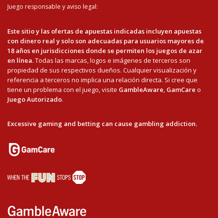
Juego responsable y aviso legal:
Este sitio y las ofertas de apuestas indicadas incluyen apuestas
con dinero real y solo son adecuadas para usuarios mayores de
18 años en jurisdicciones donde se permiten los juegos de azar
en línea.
Todas las marcas, logos e imágenes de terceros son
propiedad de sus respectivos dueños. Cualquier visualización y
referencia a terceros no implica una relación directa. Si cree que
tiene un problema con el juego, visite
GambleAware
,
GamCare
o
Juego Autorizado
.
Excessive gaming and betting can cause gambling addiction.