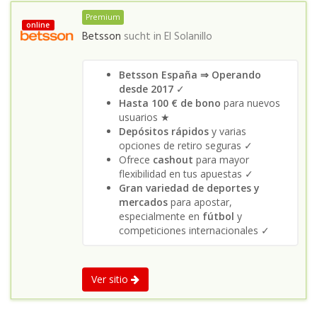
Premium
online
Betsson
sucht in
El Solanillo
Betsson España ⇒ Operando
desde 2017
✓
Hasta 100 € de bono
para nuevos
usuarios ★
Depósitos rápidos
y varias
opciones de retiro seguras ✓
Ofrece
cashout
para mayor
flexibilidad en tus apuestas ✓
Gran variedad de deportes y
mercados
para apostar,
especialmente en
fútbol
y
competiciones internacionales ✓
Ver sitio