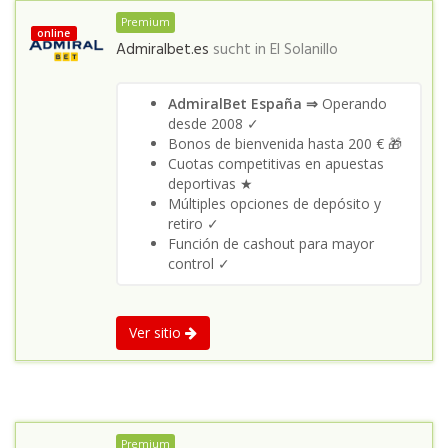
Premium
online
Admiralbet.es
sucht in
El Solanillo
AdmiralBet España ⇒
Operando
desde 2008 ✓
Bonos de bienvenida hasta 200 € 🎁
Cuotas competitivas en apuestas
deportivas ★
Múltiples opciones de depósito y
retiro ✓
Función de cashout para mayor
control ✓
Ver sitio
Premium