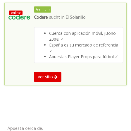
Premium
online
Codere
sucht in
El Solanillo
Cuenta con aplicación móvil, ¡Bono
200€! ✓
España es su mercado de referencia
✓
Apuestas Player Props para fútbol ✓
Ver sitio
Apuesta cerca de: