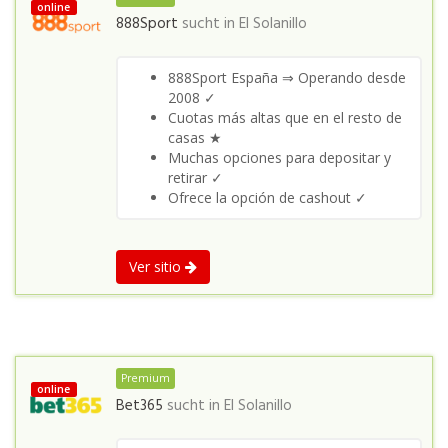
online
888Sport
sucht in
El Solanillo
888Sport España ⇒ Operando desde
2008 ✓
Cuotas más altas que en el resto de
casas ★
Muchas opciones para depositar y
retirar ✓
Ofrece la opción de cashout ✓
Ver sitio
Premium
online
Bet365
sucht in
El Solanillo