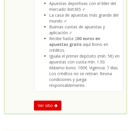
Apuestas deportivas con el líder del
mercado Bet365 ✓
La casa de apuestas más grande del
mundo ✓
Buenas cuotas de apuestas y
aplicación ✓
Recibe hasta 2
00 euros en
apuestas gratis
aquí Bono en
créditos.
Iguala el primer depósito (mín. 5€) en
apuestas con cuota mín. 1.50.
Máximo bono: 100€. Vigencia: 7 días.
Los créditos no se retiran. Revisa
condiciones y juega
responsablemente.
Ver sitio