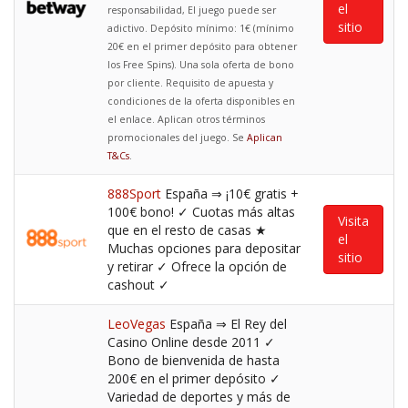
el
responsabilidad, El juego puede ser
sitio
adictivo. Depósito mínimo: 1€ (mínimo
20€ en el primer depósito para obtener
los Free Spins). Una sola oferta de bono
por cliente. Requisito de apuesta y
condiciones de la oferta disponibles en
el enlace. Aplican otros términos
promocionales del juego. Se
Aplican
T&Cs
.
888Sport
España ⇒ ¡10€ gratis +
100€ bono! ✓ Cuotas más altas
Visita
que en el resto de casas ★
el
Muchas opciones para depositar
sitio
y retirar ✓ Ofrece la opción de
cashout ✓
LeoVegas
España ⇒ El Rey del
Casino Online desde 2011 ✓
Bono de bienvenida de hasta
200€ en el primer depósito ✓
Variedad de deportes y más de