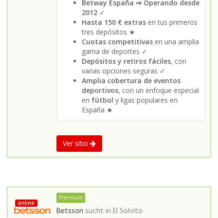
Betway España ⇒ Operando desde
2012
✓
Hasta 150 € extras
en tus primeros
tres depósitos ★
Cuotas competitivas
en una amplia
gama de deportes ✓
Depósitos y retiros fáciles
, con
varias opciones seguras ✓
Amplia cobertura de eventos
deportivos
, con un enfoque especial
en
fútbol
y ligas populares en
España ★
Ver sitio
Premium
online
Betsson
sucht in
El Solvito