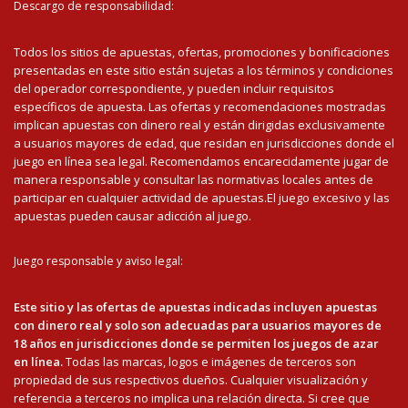
Descargo de responsabilidad:
Todos los sitios de apuestas, ofertas, promociones y bonificaciones
presentadas en este sitio están sujetas a los términos y condiciones
del operador correspondiente, y pueden incluir requisitos
específicos de apuesta. Las ofertas y recomendaciones mostradas
implican apuestas con dinero real y están dirigidas exclusivamente
a usuarios mayores de edad, que residan en jurisdicciones donde el
juego en línea sea legal. Recomendamos encarecidamente jugar de
manera responsable y consultar las normativas locales antes de
participar en cualquier actividad de apuestas.El juego excesivo y las
apuestas pueden causar adicción al juego.
Juego responsable y aviso legal:
Este sitio y las ofertas de apuestas indicadas incluyen apuestas
con dinero real y solo son adecuadas para usuarios mayores de
18 años en jurisdicciones donde se permiten los juegos de azar
en línea.
Todas las marcas, logos e imágenes de terceros son
propiedad de sus respectivos dueños. Cualquier visualización y
referencia a terceros no implica una relación directa. Si cree que