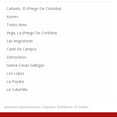
Cañuelo, El (Priego De Cordoba)
Azores
Todos Aires
Vega, La (Priego De Cordoba)
Las Angosturas
Castil De Campos
Zamoranos
Gaena-Casas Gallegas
Los Lopez
La Poyata
La Cubertilla
Apuestas deportivas en
»
España
»
Andalucia
»
El Solvito