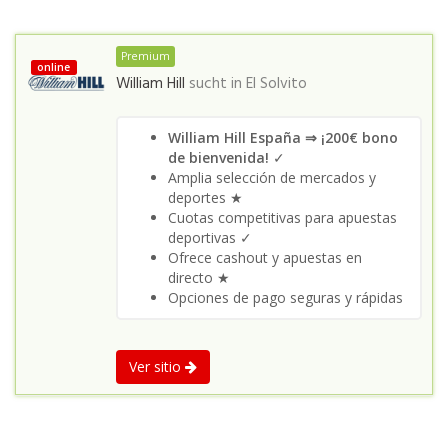
Premium
online
William Hill
sucht in
El Solvito
William Hill España ⇒ ¡200€ bono
de bienvenida!
✓
Amplia selección de mercados y
deportes ★
Cuotas competitivas para apuestas
deportivas ✓
Ofrece cashout y apuestas en
directo ★
Opciones de pago seguras y rápidas
Ver sitio