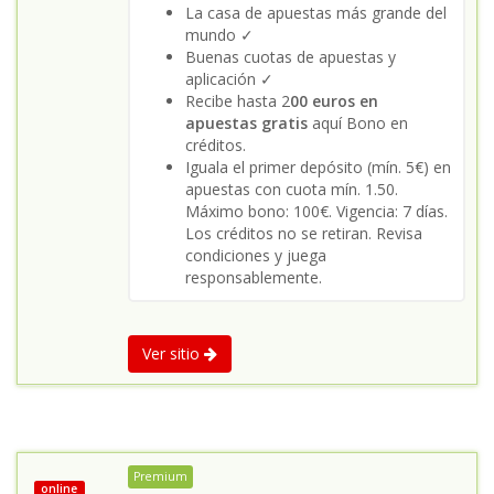
La casa de apuestas más grande del
mundo ✓
Buenas cuotas de apuestas y
aplicación ✓
Recibe hasta 2
00 euros en
apuestas gratis
aquí Bono en
créditos.
Iguala el primer depósito (mín. 5€) en
apuestas con cuota mín. 1.50.
Máximo bono: 100€. Vigencia: 7 días.
Los créditos no se retiran. Revisa
condiciones y juega
responsablemente.
Ver sitio
Premium
online