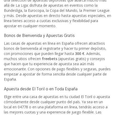
una selección de apuestas deportivas que abarca mucho más
allá de La Liga: disfruta de apuestas en eventos como la
Bundesliga, la Eurocopa, la Copa del Mundo, la Premier League
y más. Desde apuestas en directo hasta apuestas especiales, en
línea tienes acceso a cuotas exclusivas y flexibilidad para
apostar en cualquier momento.
Bonos de Bienvenida y Apuestas Gratis
Las casas de apuestas en línea en España ofrecen atractivos
bonos de bienvenida al registrarte y hacer tu primer depósito,
con promociones que pueden llegar hasta
300 €
. Además,
muchos sitios ofrecen
freebets
(apuestas gratis) y consejos
que hacen que tu experiencia de apuesta sea aún más
emocionante. Con opciones de pago flexibles y seguras, puedes
empezar a apostar de forma sencilla desde cualquier parte de
España.
Apuesta desde El Toril o en Toda España
Elige entre una casa de apuestas en tu ciudad El Toril o apuesta
cómodamente desde cualquier punto del país. Ya sea en un
local en 04778 o en una plataforma en línea, tendrás acceso a
las mejores cuotas y una experiencia de juego flexible. Las