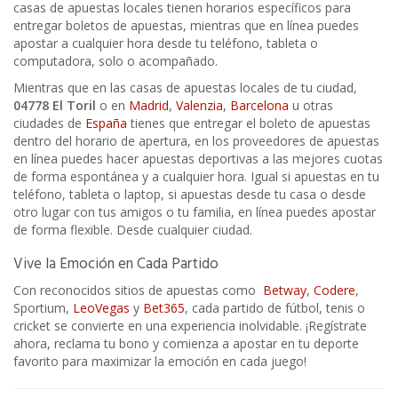
casas de apuestas locales tienen horarios específicos para
entregar boletos de apuestas, mientras que en línea puedes
apostar a cualquier hora desde tu teléfono, tableta o
computadora, solo o acompañado.
Mientras que en las casas de apuestas locales de tu ciudad,
04778
El Toril
o en
Madrid
,
Valenzia
,
Barcelona
u otras
ciudades de
España
tienes que entregar el boleto de apuestas
dentro del horario de apertura, en los proveedores de apuestas
en línea puedes hacer apuestas deportivas a las mejores cuotas
de forma espontánea y a cualquier hora. Igual si apuestas en tu
teléfono, tableta o laptop, si apuestas desde tu casa o desde
otro lugar con tus amigos o tu familia, en línea puedes apostar
de forma flexible. Desde cualquier ciudad.
Vive la Emoción en Cada Partido
Con reconocidos sitios de apuestas como
Betway
,
Codere
,
Sportium,
LeoVegas
y
Bet365
, cada partido de fútbol, tenis o
cricket se convierte en una experiencia inolvidable. ¡Regístrate
ahora, reclama tu bono y comienza a apostar en tu deporte
favorito para maximizar la emoción en cada juego!