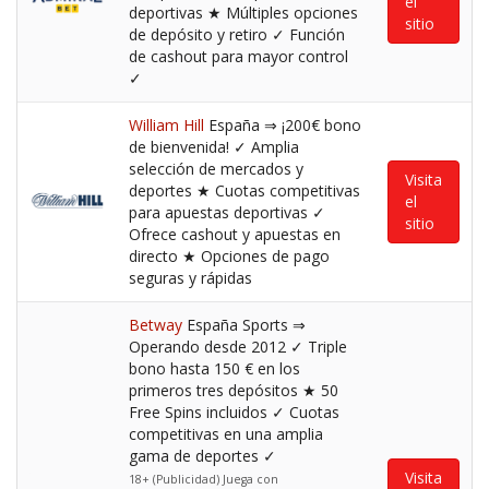
el
deportivas ★ Múltiples opciones
sitio
de depósito y retiro ✓ Función
de cashout para mayor control
✓
William Hill
España ⇒ ¡200€ bono
de bienvenida! ✓ Amplia
selección de mercados y
Visita
deportes ★ Cuotas competitivas
el
para apuestas deportivas ✓
sitio
Ofrece cashout y apuestas en
directo ★ Opciones de pago
seguras y rápidas
Betway
España Sports ⇒
Operando desde 2012 ✓ Triple
bono hasta 150 € en los
primeros tres depósitos ★ 50
Free Spins incluidos ✓ Cuotas
competitivas en una amplia
gama de deportes ✓
Visita
18+ (Publicidad) Juega con