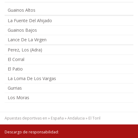
Guainos Altos
La Fuente Del Ahijado
Guainos Bajos
Lance De La Virgen
Perez, Los (Adra)
El Corral
El Patio
La Loma De Los Vargas
Gurrias
Los Moras
Apuestas deportivas en
»
España
»
Andalucia
»
El Toril
Descargo de responsabilidad: