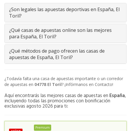
¿Son legales las apuestas deportivas en España, El
Toril?
¿Qué casas de apuestas online son las mejores
para España, El Toril?
¿Qué métodos de pago ofrecen las casas de
apuestas de España, El Toril?
¿Todavía falta una casa de apuestas importante o un corredor
de apuestas en
04778
El Toril
? ¡Infórmanos en Contacto!
Aquí encontrarás las mejores casas de apuestas en
España
,
incluyendo todas las promociones con bonificación
exclusivas agosto 2026 para ti:
Premium
online