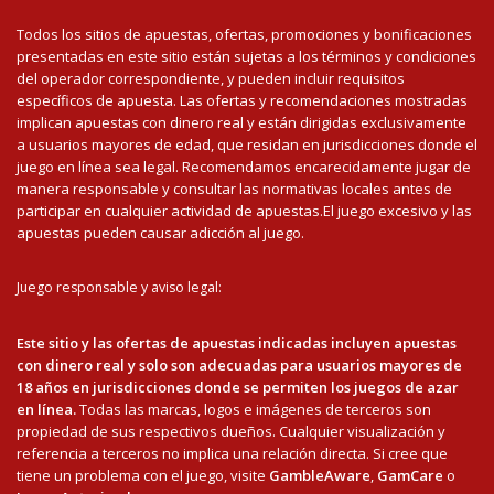
Todos los sitios de apuestas, ofertas, promociones y bonificaciones
presentadas en este sitio están sujetas a los términos y condiciones
del operador correspondiente, y pueden incluir requisitos
específicos de apuesta. Las ofertas y recomendaciones mostradas
implican apuestas con dinero real y están dirigidas exclusivamente
a usuarios mayores de edad, que residan en jurisdicciones donde el
juego en línea sea legal. Recomendamos encarecidamente jugar de
manera responsable y consultar las normativas locales antes de
participar en cualquier actividad de apuestas.El juego excesivo y las
apuestas pueden causar adicción al juego.
Juego responsable y aviso legal:
Este sitio y las ofertas de apuestas indicadas incluyen apuestas
con dinero real y solo son adecuadas para usuarios mayores de
18 años en jurisdicciones donde se permiten los juegos de azar
en línea.
Todas las marcas, logos e imágenes de terceros son
propiedad de sus respectivos dueños. Cualquier visualización y
referencia a terceros no implica una relación directa. Si cree que
tiene un problema con el juego, visite
GambleAware
,
GamCare
o