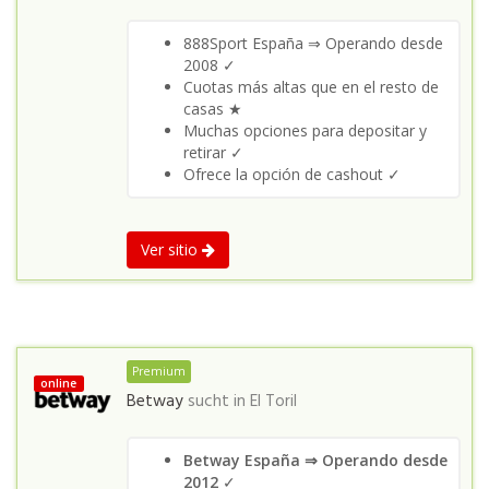
888Sport España ⇒ Operando desde
2008 ✓
Cuotas más altas que en el resto de
casas ★
Muchas opciones para depositar y
retirar ✓
Ofrece la opción de cashout ✓
Ver sitio
Premium
online
Betway
sucht in
El Toril
Betway España ⇒ Operando desde
2012
✓