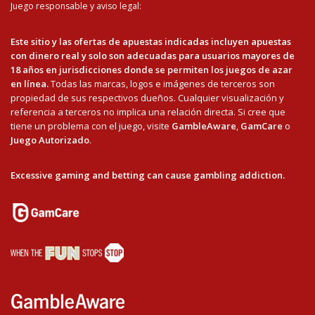
Juego responsable y aviso legal:
Este sitio y las ofertas de apuestas indicadas incluyen apuestas
con dinero real y solo son adecuadas para usuarios mayores de
18 años en jurisdicciones donde se permiten los juegos de azar
en línea.
Todas las marcas, logos e imágenes de terceros son
propiedad de sus respectivos dueños. Cualquier visualización y
referencia a terceros no implica una relación directa. Si cree que
tiene un problema con el juego, visite
GambleAware
,
GamCare
o
Juego Autorizado
.
Excessive gaming and betting can cause gambling addiction.