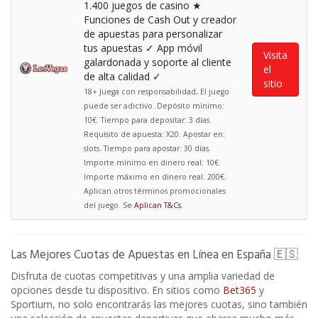
1.400 juegos de casino ★
Funciones de Cash Out y creador
de apuestas para personalizar
tus apuestas ✓ App móvil
Visita
galardonada y soporte al cliente
el
de alta calidad ✓
sitio
18+ Juega con responsabilidad, El juego
puede ser adictivo. Depósito mínimo:
10€. Tiempo para depositar: 3 días.
Requisito de apuesta: X20. Apostar en:
slots. Tiempo para apostar: 30 días.
Importe mínimo en dinero real: 10€.
Importe máximo en dinero real: 200€.
Aplican otros términos promocionales
del juego. Se
Aplican T&Cs
.
Las Mejores Cuotas de Apuestas en Línea en España 🇪🇸
Disfruta de cuotas competitivas y una amplia variedad de
opciones desde tu dispositivo. En sitios como
Bet365
y
Sportium, no solo encontrarás las mejores cuotas, sino también