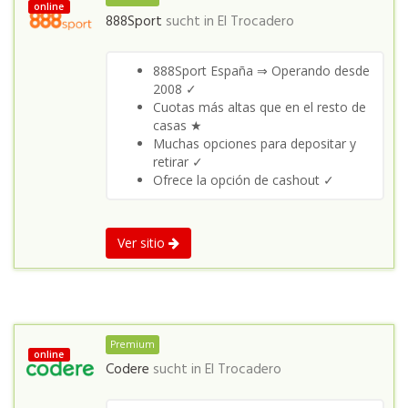
online
888Sport
sucht in
El Trocadero
888Sport España ⇒ Operando desde
2008 ✓
Cuotas más altas que en el resto de
casas ★
Muchas opciones para depositar y
retirar ✓
Ofrece la opción de cashout ✓
Ver sitio
Premium
online
Codere
sucht in
El Trocadero