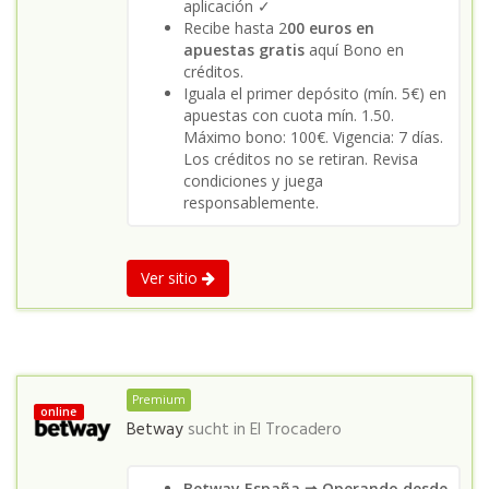
aplicación ✓
Recibe hasta 2
00 euros en
apuestas gratis
aquí Bono en
créditos.
Iguala el primer depósito (mín. 5€) en
apuestas con cuota mín. 1.50.
Máximo bono: 100€. Vigencia: 7 días.
Los créditos no se retiran. Revisa
condiciones y juega
responsablemente.
Ver sitio
Premium
online
Betway
sucht in
El Trocadero
Betway España ⇒ Operando desde