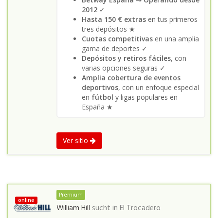
2012
✓
Hasta 150 € extras
en tus primeros
tres depósitos ★
Cuotas competitivas
en una amplia
gama de deportes ✓
Depósitos y retiros fáciles
, con
varias opciones seguras ✓
Amplia cobertura de eventos
deportivos
, con un enfoque especial
en
fútbol
y ligas populares en
España ★
Ver sitio
Premium
online
William Hill
sucht in
El Trocadero