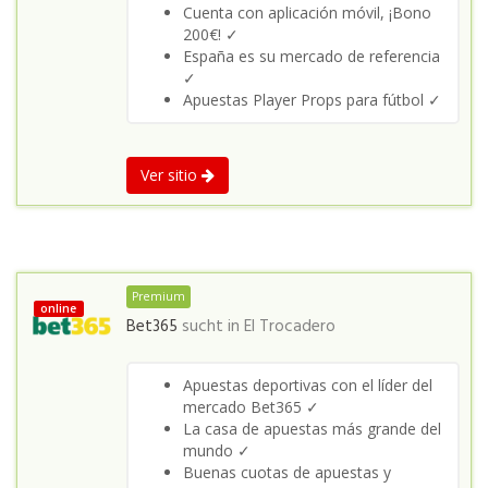
Cuenta con aplicación móvil, ¡Bono
200€! ✓
España es su mercado de referencia
✓
Apuestas Player Props para fútbol ✓
Ver sitio
Premium
online
Bet365
sucht in
El Trocadero
Apuestas deportivas con el líder del
mercado Bet365 ✓
La casa de apuestas más grande del
mundo ✓
Buenas cuotas de apuestas y