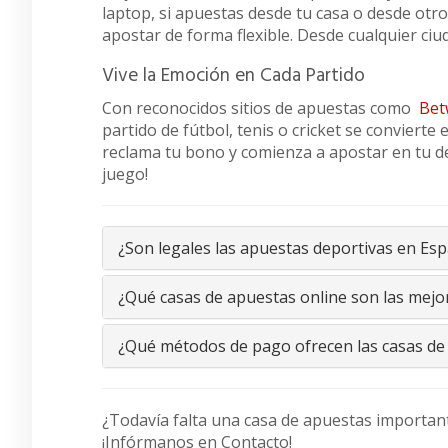
laptop, si apuestas desde tu casa o desde otro
apostar de forma flexible. Desde cualquier ciu
Vive la Emoción en Cada Partido
Con reconocidos sitios de apuestas como
Bet
partido de fútbol, tenis o cricket se convierte 
reclama tu bono y comienza a apostar en tu d
juego!
¿Son legales las apuestas deportivas en Es
¿Qué casas de apuestas online son las mejo
¿Qué métodos de pago ofrecen las casas de
¿Todavía falta una casa de apuestas importan
¡Infórmanos en Contacto!