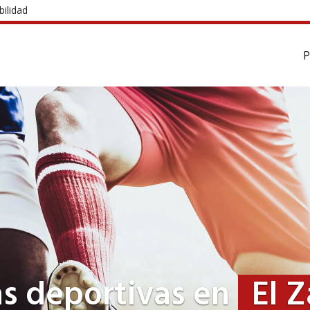
bilidad
P
s deportivas en
El 