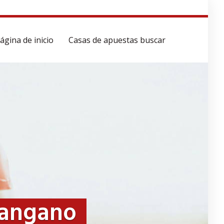
ágina de inicio
Casas de apuestas buscar
Zangano