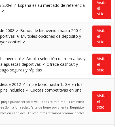
Visita
o 200€! ✓ España es su mercado de referencia
el
l ✓
sitio
e 2008 ✓ Bonos de bienvenida hasta 200 €
Visita
portivas ★ Múltiples opciones de depósito y
el
ayor control ✓
sitio
bienvenida! ✓ Amplia selección de mercados y
Visita
a apuestas deportivas ✓ Ofrece cashout y
el
pago seguras y rápidas
sitio
esde 2012 ✓ Triple bono hasta 150 € en los
pins incluidos ✓ Cuotas competitivas en una
Visita
el
El juego puede ser adictivo. Depósito mínimo: 1€ (mínimo
sitio
ee Spins). Una sola oferta de bono por cliente. Requisito
ibles en el enlace. Aplican otros términos promocionales