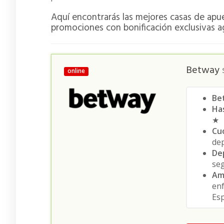
Aquí encontrarás las mejores casas de ap
promociones con bonificación exclusivas a
Betway
online
Be
Ha
★
Cu
de
Dep
se
Am
en
Es