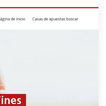
ágina de inicio
Casas de apuestas buscar
Fines