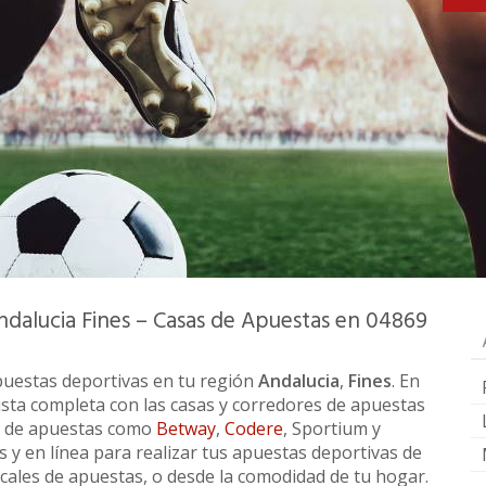
ndalucia
Fines – Casas de Apuestas en
04869
puestas deportivas en tu región
Andalucia
,
Fines
. En
sta completa con las casas y corredores de apuestas
s de apuestas como
Betway
,
Codere
, Sportium y
s y en línea para realizar tus apuestas deportivas de
ocales de apuestas, o desde la comodidad de tu hogar.