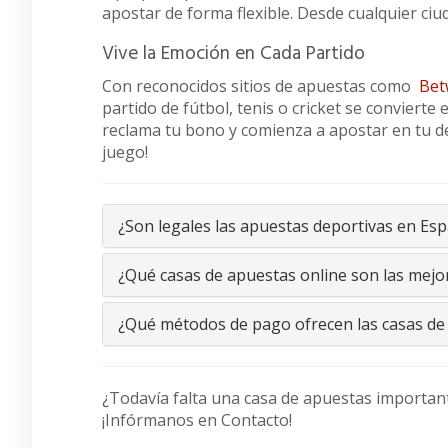
apostar de forma flexible. Desde cualquier ciu
Vive la Emoción en Cada Partido
Con reconocidos sitios de apuestas como
Bet
partido de fútbol, tenis o cricket se convierte 
reclama tu bono y comienza a apostar en tu d
juego!
¿Son legales las apuestas deportivas en Esp
¿Qué casas de apuestas online son las mejo
¿Qué métodos de pago ofrecen las casas de
¿Todavía falta una casa de apuestas importan
¡Infórmanos en Contacto!