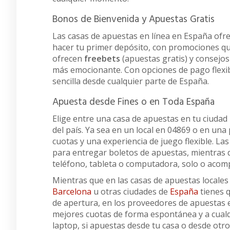
Bonos de Bienvenida y Apuestas Gratis
Las casas de apuestas en línea en España ofre
hacer tu primer depósito, con promociones q
ofrecen
freebets
(apuestas gratis) y consejo
más emocionante. Con opciones de pago flexi
sencilla desde cualquier parte de España.
Apuesta desde Fines o en Toda España
Elige entre una casa de apuestas en tu ciuda
del país. Ya sea en un local en 04869 o en una
cuotas y una experiencia de juego flexible. La
para entregar boletos de apuestas, mientras 
teléfono, tableta o computadora, solo o aco
Mientras que en las casas de apuestas locales
Barcelona
u otras ciudades de
España
tienes q
de apertura, en los proveedores de apuestas 
mejores cuotas de forma espontánea y a cualqu
laptop, si apuestas desde tu casa o desde otro