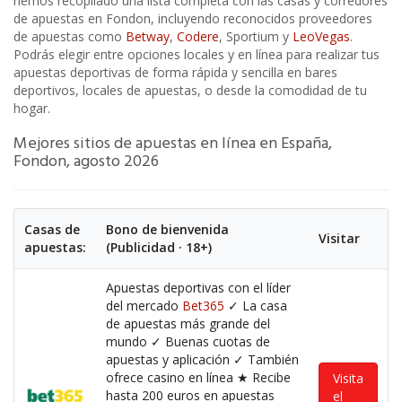
hemos recopilado una lista completa con las casas y corredores
de apuestas en Fondon, incluyendo reconocidos proveedores
de apuestas como
Betway
,
Codere
, Sportium y
LeoVegas
.
Podrás elegir entre opciones locales y en línea para realizar tus
apuestas deportivas de forma rápida y sencilla en bares
deportivos, locales de apuestas, o desde la comodidad de tu
hogar.
Mejores sitios de apuestas en línea en España,
Fondon, agosto 2026
Casas de
Bono de bienvenida
Visitar
apuestas:
(Publicidad · 18+)
Apuestas deportivas con el líder
del mercado
Bet365
✓ La casa
de apuestas más grande del
mundo ✓ Buenas cuotas de
apuestas y aplicación ✓ También
ofrece casino en línea ★ Recibe
Visita
hasta 200 euros en apuestas
el