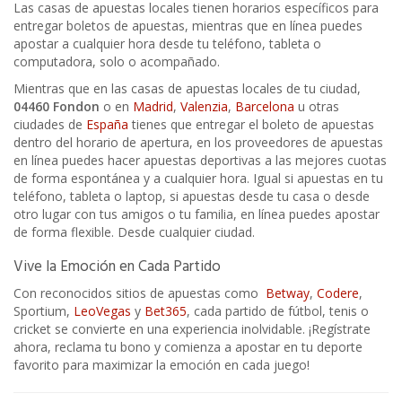
Las casas de apuestas locales tienen horarios específicos para
entregar boletos de apuestas, mientras que en línea puedes
apostar a cualquier hora desde tu teléfono, tableta o
computadora, solo o acompañado.
Mientras que en las casas de apuestas locales de tu ciudad,
04460
Fondon
o en
Madrid
,
Valenzia
,
Barcelona
u otras
ciudades de
España
tienes que entregar el boleto de apuestas
dentro del horario de apertura, en los proveedores de apuestas
en línea puedes hacer apuestas deportivas a las mejores cuotas
de forma espontánea y a cualquier hora. Igual si apuestas en tu
teléfono, tableta o laptop, si apuestas desde tu casa o desde
otro lugar con tus amigos o tu familia, en línea puedes apostar
de forma flexible. Desde cualquier ciudad.
Vive la Emoción en Cada Partido
Con reconocidos sitios de apuestas como
Betway
,
Codere
,
Sportium,
LeoVegas
y
Bet365
, cada partido de fútbol, tenis o
cricket se convierte en una experiencia inolvidable. ¡Regístrate
ahora, reclama tu bono y comienza a apostar en tu deporte
favorito para maximizar la emoción en cada juego!