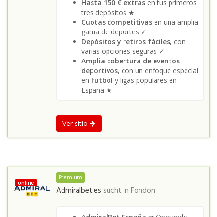
Hasta 150 € extras
en tus primeros
tres depósitos ★
Cuotas competitivas
en una amplia
gama de deportes ✓
Depósitos y retiros fáciles
, con
varias opciones seguras ✓
Amplia cobertura de eventos
deportivos
, con un enfoque especial
en
fútbol
y ligas populares en
España ★
Ver sitio
Premium
online
Admiralbet.es
sucht in
Fondon
AdmiralBet España ⇒
Operando