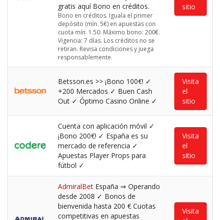
gratis aquí Bono en créditos.
sitio
Bono en créditos. Iguala el primer
depósito (mín. 5€) en apuestas con
cuota mín. 1.50. Máximo bono: 200€.
Vigencia: 7 días. Los créditos no se
retiran. Revisa condiciones y juega
responsablemente.
Betsson.es >> ¡Bono 100€! ✓
Visita
+200 Mercados ✓ Buen Cash
el
Out ✓ Óptimo Casino Online ✓
sitio
Cuenta con aplicación móvil ✓
¡Bono 200€! ✓ España es su
Visita
mercado de referencia ✓
el
Apuestas Player Props para
sitio
fútbol ✓
AdmiralBet
España ⇒ Operando
desde 2008 ✓ Bonos de
bienvenida hasta 200 € Cuotas
Visita
competitivas en apuestas