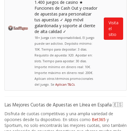
1.400 juegos de casino ★
Funciones de Cash Out y creador
de apuestas para personalizar
tus apuestas ✓ App móvil
Visita
galardonada y soporte al cliente
el
de alta calidad ✓
sitio
18+ Juega con responsabilidad, El juego
puede ser adictivo. Depósito mínimo:
10€. Tiempo para depositar: 3 días.
Requisito de apuesta: X20. Apostar en:
slots. Tiempo para apostar: 30 días.
Importe mínimo en dinero real: 10€.
Importe máximo en dinero real: 200€.
Aplican otros términos promocionales
del juego. Se
Aplican T&Cs
.
Las Mejores Cuotas de Apuestas en Línea en España 🇪🇸
Disfruta de cuotas competitivas y una amplia variedad de
opciones desde tu dispositivo. En sitios como
Bet365
y
Sportium, no solo encontrarás las mejores cuotas, sino también