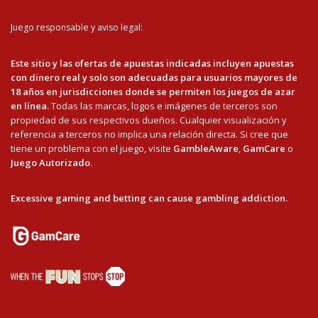
Juego responsable y aviso legal:
Este sitio y las ofertas de apuestas indicadas incluyen apuestas
con dinero real y solo son adecuadas para usuarios mayores de
18 años en jurisdicciones donde se permiten los juegos de azar
en línea.
Todas las marcas, logos e imágenes de terceros son
propiedad de sus respectivos dueños. Cualquier visualización y
referencia a terceros no implica una relación directa. Si cree que
tiene un problema con el juego, visite
GambleAware
,
GamCare
o
Juego Autorizado
.
Excessive gaming and betting can cause gambling addiction.