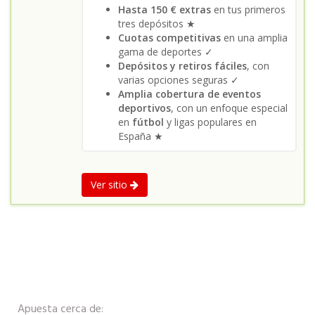
Hasta 150 € extras
en tus primeros
tres depósitos ★
Cuotas competitivas
en una amplia
gama de deportes ✓
Depósitos y retiros fáciles
, con
varias opciones seguras ✓
Amplia cobertura de eventos
deportivos
, con un enfoque especial
en
fútbol
y ligas populares en
España ★
Ver sitio
Apuesta cerca de: