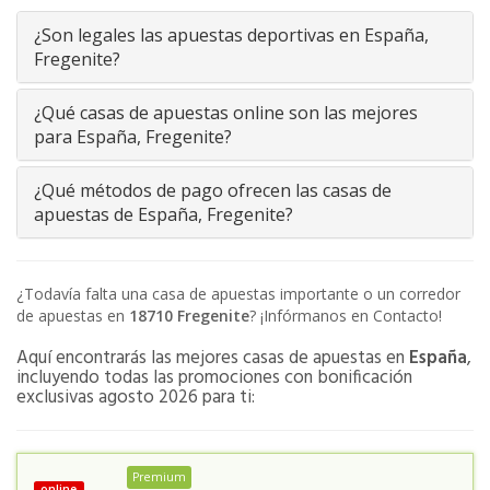
¿Son legales las apuestas deportivas en España,
Fregenite?
¿Qué casas de apuestas online son las mejores
para España, Fregenite?
¿Qué métodos de pago ofrecen las casas de
apuestas de España, Fregenite?
¿Todavía falta una casa de apuestas importante o un corredor
de apuestas en
18710
Fregenite
? ¡Infórmanos en Contacto!
Aquí encontrarás las mejores casas de apuestas en
España
,
incluyendo todas las promociones con bonificación
exclusivas agosto 2026 para ti:
Premium
online