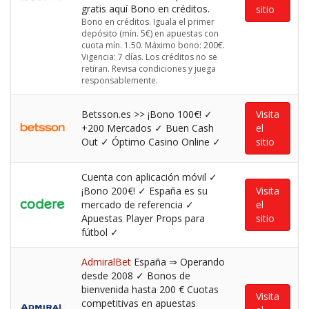
gratis aquí Bono en créditos.
sitio
Bono en créditos. Iguala el primer
depósito (mín. 5€) en apuestas con
cuota mín. 1.50. Máximo bono: 200€.
Vigencia: 7 días. Los créditos no se
retiran. Revisa condiciones y juega
responsablemente.
Betsson.es >> ¡Bono 100€! ✓
Visita
+200 Mercados ✓ Buen Cash
el
Out ✓ Óptimo Casino Online ✓
sitio
Cuenta con aplicación móvil ✓
¡Bono 200€! ✓ España es su
Visita
mercado de referencia ✓
el
Apuestas Player Props para
sitio
fútbol ✓
AdmiralBet
España ⇒ Operando
desde 2008 ✓ Bonos de
bienvenida hasta 200 € Cuotas
Visita
competitivas en apuestas