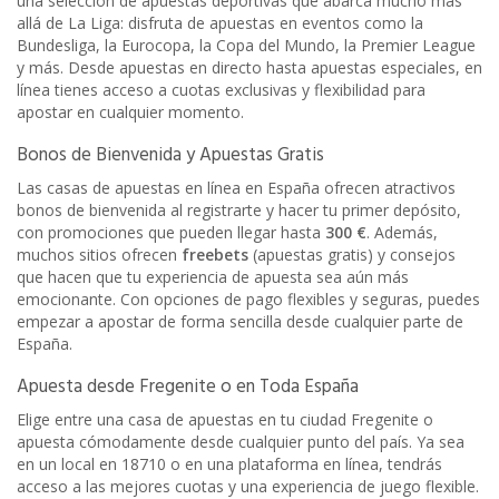
una selección de apuestas deportivas que abarca mucho más
allá de La Liga: disfruta de apuestas en eventos como la
Bundesliga, la Eurocopa, la Copa del Mundo, la Premier League
y más. Desde apuestas en directo hasta apuestas especiales, en
línea tienes acceso a cuotas exclusivas y flexibilidad para
apostar en cualquier momento.
Bonos de Bienvenida y Apuestas Gratis
Las casas de apuestas en línea en España ofrecen atractivos
bonos de bienvenida al registrarte y hacer tu primer depósito,
con promociones que pueden llegar hasta
300 €
. Además,
muchos sitios ofrecen
freebets
(apuestas gratis) y consejos
que hacen que tu experiencia de apuesta sea aún más
emocionante. Con opciones de pago flexibles y seguras, puedes
empezar a apostar de forma sencilla desde cualquier parte de
España.
Apuesta desde Fregenite o en Toda España
Elige entre una casa de apuestas en tu ciudad Fregenite o
apuesta cómodamente desde cualquier punto del país. Ya sea
en un local en 18710 o en una plataforma en línea, tendrás
acceso a las mejores cuotas y una experiencia de juego flexible.