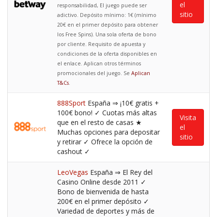
el
responsabilidad, El juego puede ser
sitio
adictivo. Depósito mínimo: 1€ (mínimo
20€ en el primer depósito para obtener
los Free Spins). Una sola oferta de bono
por cliente. Requisito de apuesta y
condiciones de la oferta disponibles en
el enlace. Aplican otros términos
promocionales del juego. Se
Aplican
T&Cs
.
888Sport
España ⇒ ¡10€ gratis +
100€ bono! ✓ Cuotas más altas
Visita
que en el resto de casas ★
el
Muchas opciones para depositar
sitio
y retirar ✓ Ofrece la opción de
cashout ✓
LeoVegas
España ⇒ El Rey del
Casino Online desde 2011 ✓
Bono de bienvenida de hasta
200€ en el primer depósito ✓
Variedad de deportes y más de