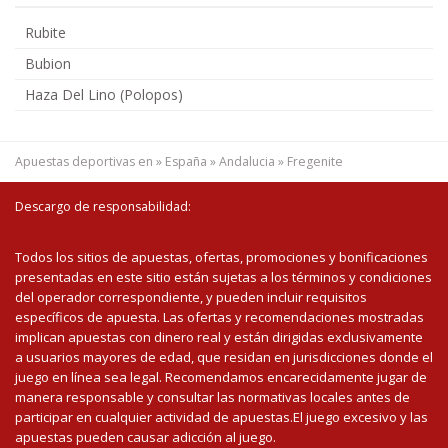
Rubite
Bubion
Haza Del Lino (Polopos)
Apuestas deportivas en
»
España
»
Andalucia
»
Fregenite
Descargo de responsabilidad:
Todos los sitios de apuestas, ofertas, promociones y bonificaciones
presentadas en este sitio están sujetas a los términos y condiciones
del operador correspondiente, y pueden incluir requisitos
específicos de apuesta. Las ofertas y recomendaciones mostradas
implican apuestas con dinero real y están dirigidas exclusivamente
a usuarios mayores de edad, que residan en jurisdicciones donde el
juego en línea sea legal. Recomendamos encarecidamente jugar de
manera responsable y consultar las normativas locales antes de
participar en cualquier actividad de apuestas.El juego excesivo y las
apuestas pueden causar adicción al juego.