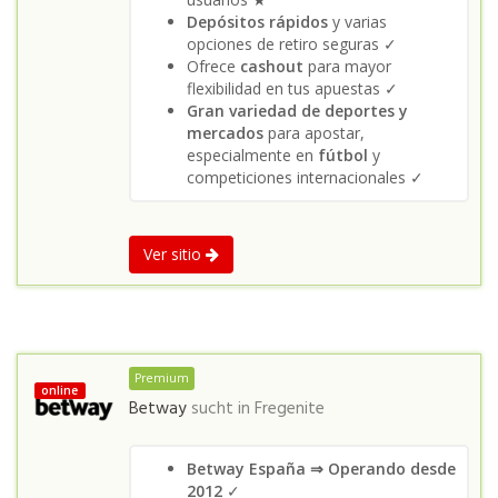
Depósitos rápidos
y varias
opciones de retiro seguras ✓
Ofrece
cashout
para mayor
flexibilidad en tus apuestas ✓
Gran variedad de deportes y
mercados
para apostar,
especialmente en
fútbol
y
competiciones internacionales ✓
Ver sitio
Premium
online
Betway
sucht in
Fregenite
Betway España ⇒ Operando desde
2012
✓