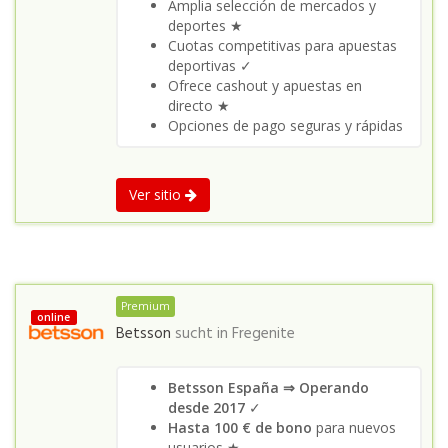
Amplia selección de mercados y
deportes ★
Cuotas competitivas para apuestas
deportivas ✓
Ofrece cashout y apuestas en
directo ★
Opciones de pago seguras y rápidas
Ver sitio
Premium
online
Betsson
sucht in
Fregenite
Betsson España ⇒ Operando
desde 2017
✓
Hasta 100 € de bono
para nuevos
usuarios ★