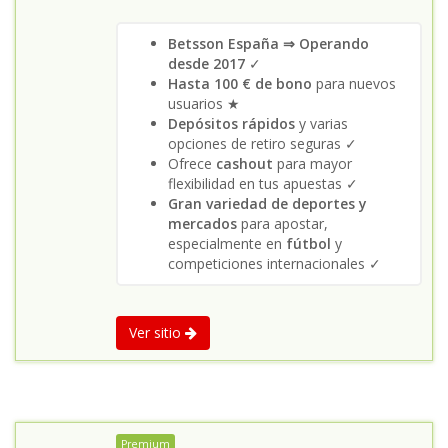
Betsson España ⇒ Operando
desde 2017
✓
Hasta 100 € de bono
para nuevos
usuarios ★
Depósitos rápidos
y varias
opciones de retiro seguras ✓
Ofrece
cashout
para mayor
flexibilidad en tus apuestas ✓
Gran variedad de deportes y
mercados
para apostar,
especialmente en
fútbol
y
competiciones internacionales ✓
Ver sitio
Premium