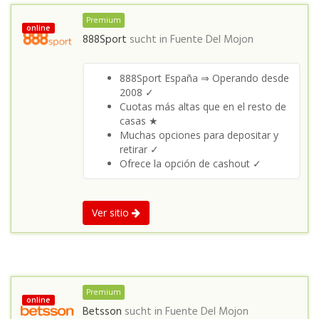
Premium
online
888Sport
sucht in
Fuente Del Mojon
888Sport España ⇒ Operando desde
2008 ✓
Cuotas más altas que en el resto de
casas ★
Muchas opciones para depositar y
retirar ✓
Ofrece la opción de cashout ✓
Ver sitio
Premium
online
Betsson
sucht in
Fuente Del Mojon