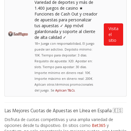
Variedad de deportes y más de
1.400 juegos de casino ★
Funciones de Cash Out y creador
de apuestas para personalizar
tus apuestas ✓ App móvil
Visita
galardonada y soporte al cliente
el
de alta calidad ✓
sitio
18+ Juega con responsabilidad, El juego
puede ser adictivo. Depósito mínimo:
10€. Tiempo para depositar: 3 días.
Requisito de apuesta: X20. Apostar en:
slots. Tiempo para apostar: 30 días.
Importe mínimo en dinero real: 10€.
Importe máximo en dinero real: 200€.
Aplican otros términos promocionales
del juego. Se
Aplican T&Cs
.
Las Mejores Cuotas de Apuestas en Línea en España 🇪🇸
Disfruta de cuotas competitivas y una amplia variedad de
opciones desde tu dispositivo. En sitios como
Bet365
y