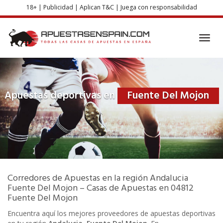
Skip
18+ | Publicidad | Aplican T&C | Juega con responsabilidad
to
main
content
Toggl
navig
Apuestas deportivas en
Fuente Del Mojon
Corredores de Apuestas
en la región
Andalucia
Fuente Del Mojon – Casas de Apuestas en
04812
Fuente Del Mojon
Encuentra aquí los mejores proveedores de apuestas deportivas