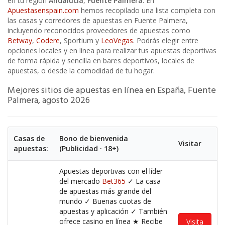
en tu región
Andalucia
,
Fuente Palmera
. En
Apuestasenspain.com
hemos recopilado una lista completa con
las casas y corredores de apuestas en Fuente Palmera,
incluyendo reconocidos proveedores de apuestas como
Betway
,
Codere
, Sportium y
LeoVegas
. Podrás elegir entre
opciones locales y en línea para realizar tus apuestas deportivas
de forma rápida y sencilla en bares deportivos, locales de
apuestas, o desde la comodidad de tu hogar.
Mejores sitios de apuestas en línea en España, Fuente
Palmera, agosto 2026
Casas de
Bono de bienvenida
Visitar
apuestas:
(Publicidad · 18+)
Apuestas deportivas con el líder
del mercado
Bet365
✓ La casa
de apuestas más grande del
mundo ✓ Buenas cuotas de
apuestas y aplicación ✓ También
ofrece casino en línea ★ Recibe
Visita