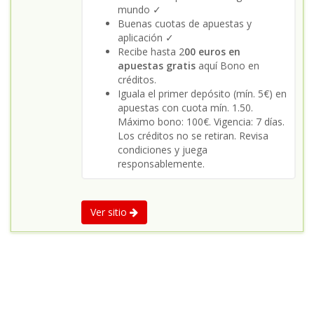
mundo ✓
Buenas cuotas de apuestas y
aplicación ✓
Recibe hasta 2
00 euros en
apuestas gratis
aquí Bono en
créditos.
Iguala el primer depósito (mín. 5€) en
apuestas con cuota mín. 1.50.
Máximo bono: 100€. Vigencia: 7 días.
Los créditos no se retiran. Revisa
condiciones y juega
responsablemente.
Ver sitio