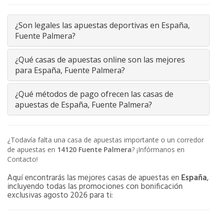
¿Son legales las apuestas deportivas en España,
Fuente Palmera?
¿Qué casas de apuestas online son las mejores
para España, Fuente Palmera?
¿Qué métodos de pago ofrecen las casas de
apuestas de España, Fuente Palmera?
¿Todavía falta una casa de apuestas importante o un corredor
de apuestas en
14120
Fuente Palmera
? ¡Infórmanos en
Contacto!
Aquí encontrarás las mejores casas de apuestas en
España
,
incluyendo todas las promociones con bonificación
exclusivas agosto 2026 para ti: